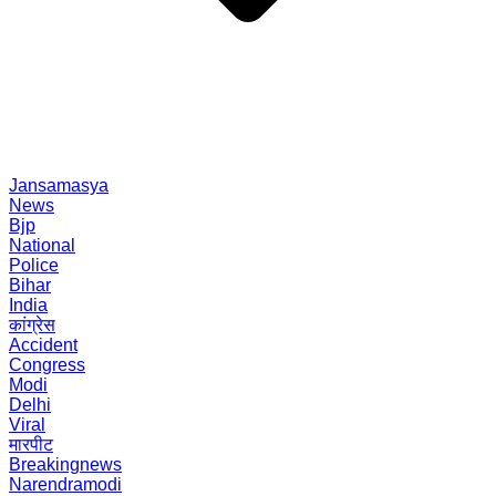
Jansamasya
News
Bjp
National
Police
Bihar
India
कांग्रेस
Accident
Congress
Modi
Delhi
Viral
मारपीट
Breakingnews
Narendramodi