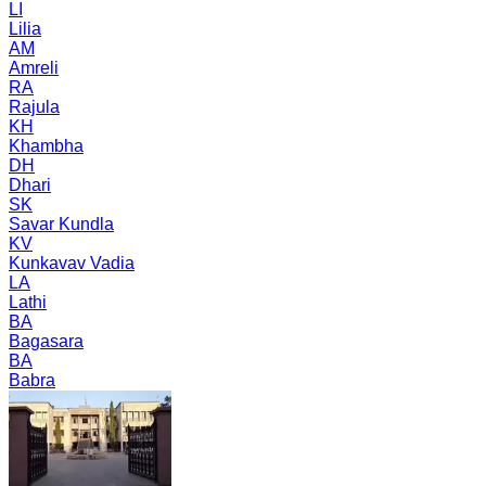
LI
Lilia
AM
Amreli
RA
Rajula
KH
Khambha
DH
Dhari
SK
Savar Kundla
KV
Kunkavav Vadia
LA
Lathi
BA
Bagasara
BA
Babra