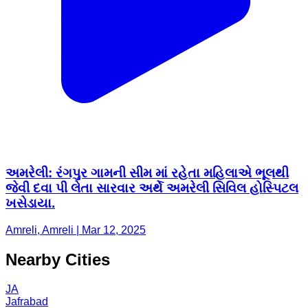
અમરેલી: રંગપુર ગામની સીમ માં રહેતા મહિલાએ ભૂલથી
જેવી દવા પી લેતા સારવાર અર્થે અમરેલી સિવિલ હોસ્પિટલ
ખસેડાયા.
Amreli, Amreli | Mar 12, 2025
Nearby Cities
JA
Jafrabad