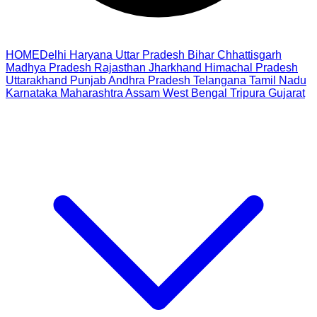
HOME
Delhi
Haryana
Uttar Pradesh
Bihar
Chhattisgarh
Madhya Pradesh
Rajasthan
Jharkhand
Himachal Pradesh
Uttarakhand
Punjab
Andhra Pradesh
Telangana
Tamil Nadu
Karnataka
Maharashtra
Assam
West Bengal
Tripura
Gujarat