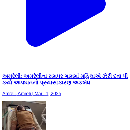
અમરેલી: અમરેલીના રામપર ગામમાં મહિલાએ ઝેરી દવા પી
કર્યો આપઘાતનો પ્રયાસ:કારણ અકબંધ
Amreli, Amreli | Mar 11, 2025