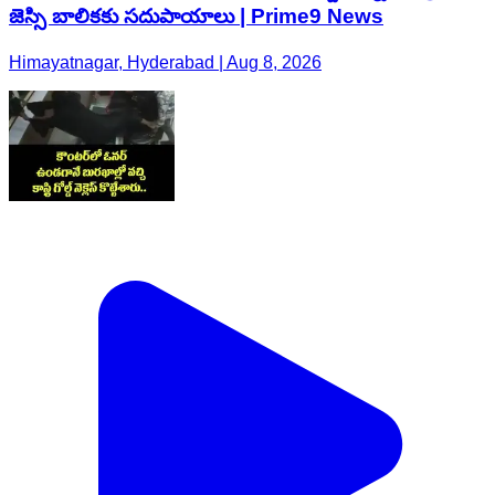
జెస్సి బాలికకు సదుపాయాలు | Prime9 News
Himayatnagar, Hyderabad | Aug 8, 2026