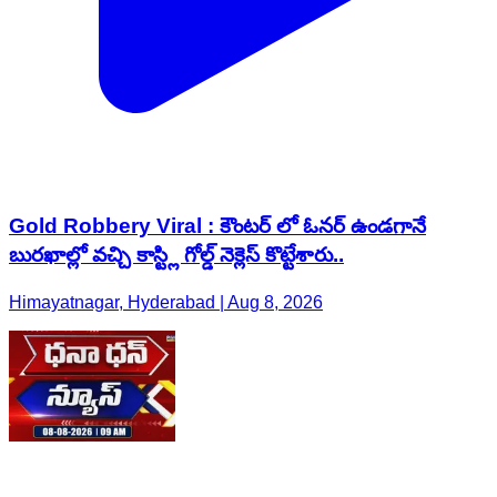
Gold Robbery Viral : కౌంటర్ లో ఓనర్ ఉండగానే
బురఖాల్లో వచ్చి కాస్ట్లి గోల్డ్ నెక్లెస్ కొట్టేశారు..
Himayatnagar, Hyderabad | Aug 8, 2026