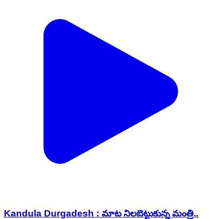
Kandula Durgadesh : మాట నిలబెట్టుకున్న మంత్రి..