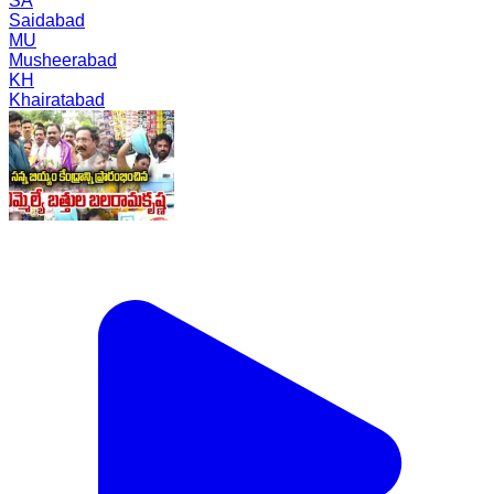
SA
Saidabad
MU
Musheerabad
KH
Khairatabad