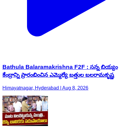
Bathula Balaramakrishna F2F : సన్న బియ్యం
కేంద్రాన్ని ప్రారంభించిన ఎమ్మెల్యే బత్తుల బలరామకృష్ణ
Himayatnagar, Hyderabad | Aug 8, 2026