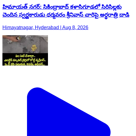
హిమాయత్ నగర్: సికింద్రాబాద్ కళాసిగూడలో సిరిసిల్లకు
చెందిన స్వర్ణకారుడు ధర్మవరం శ్రీనివాస్ చారిపై అర్ధరాత్రి దాడి
Himayatnagar, Hyderabad | Aug 8, 2026