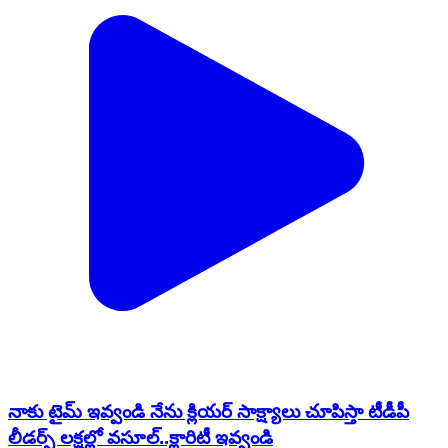
నాకు టైమ్ ఇవ్వండి నేను క్లియర్ సాక్ష్యాలు చూపిస్తా టీడీపీ
లీడర్స్ లక్షల్లో వసూల్..క్లారిటీ ఇవ్వండి