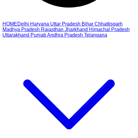
HOME
Delhi
Haryana
Uttar Pradesh
Bihar
Chhattisgarh
Madhya Pradesh
Rajasthan
Jharkhand
Himachal Pradesh
Uttarakhand
Punjab
Andhra Pradesh
Telangana