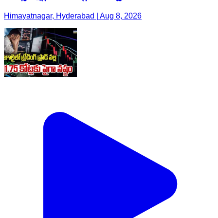
Himayatnagar, Hyderabad | Aug 8, 2026