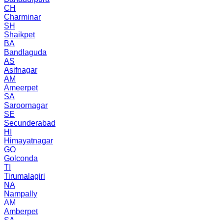
CH
Charminar
SH
Shaikpet
BA
Bandlaguda
AS
Asifnagar
AM
Ameerpet
SA
Saroornagar
SE
Secunderabad
HI
Himayatnagar
GO
Golconda
TI
Tirumalagiri
NA
Nampally
AM
Amberpet