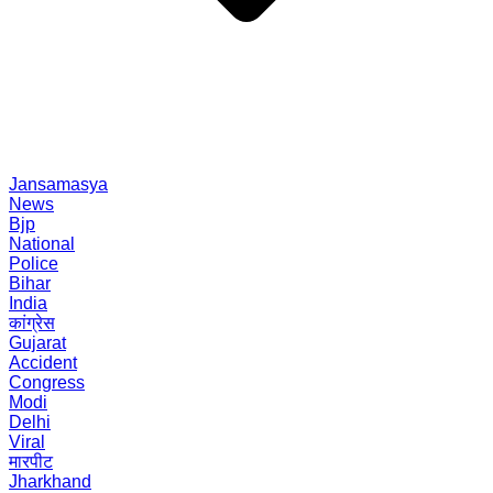
Jansamasya
News
Bjp
National
Police
Bihar
India
कांग्रेस
Gujarat
Accident
Congress
Modi
Delhi
Viral
मारपीट
Jharkhand