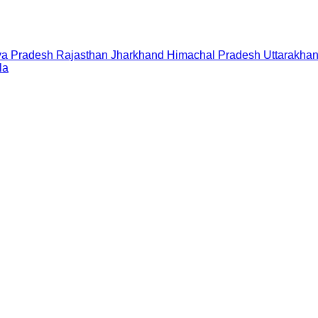
a Pradesh
Rajasthan
Jharkhand
Himachal Pradesh
Uttarakha
la