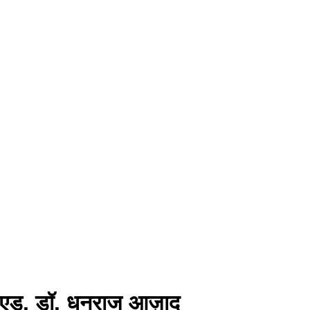
✍️ एड. डॉ. धनराज आज़ाद