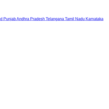
nd
Punjab
Andhra Pradesh
Telangana
Tamil Nadu
Karnataka