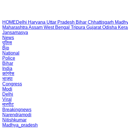
HOME
Delhi
Haryana
Uttar Pradesh
Bihar
Chhattisgarh
Madhy
Maharashtra
Assam
West Bengal
Tripura
Gujarat
Odisha
Kera
Jansamasya
News
पुलिस
Bjp
National
Police
Bihar
India
कांग्रेस
भाजपा
Congress
Modi
Delhi
Viral
मारपीट
Breakingnews
Narendramodi
Nitishkumar
Madhya_pradesh