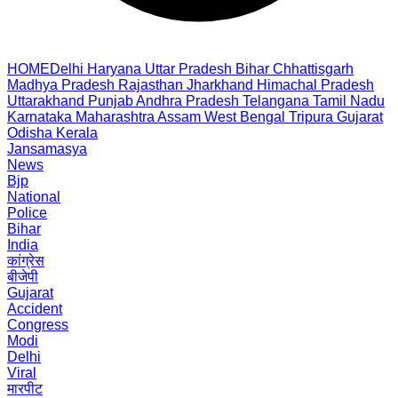
HOME
Delhi
Haryana
Uttar Pradesh
Bihar
Chhattisgarh
Madhya Pradesh
Rajasthan
Jharkhand
Himachal Pradesh
Uttarakhand
Punjab
Andhra Pradesh
Telangana
Tamil Nadu
Karnataka
Maharashtra
Assam
West Bengal
Tripura
Gujarat
Odisha
Kerala
Jansamasya
News
Bjp
National
Police
Bihar
India
कांग्रेस
बीजेपी
Gujarat
Accident
Congress
Modi
Delhi
Viral
मारपीट