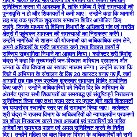
नहीं है, बल्कि उनके मूल कारणों की पहचान कर स्थायी समाधान
सुनिश्चित करना भी आवश्यक है, ताकि भविष्य में ऐसी समस्याओं की
पुनरावृत्ति न हो और शिकायतों में कमी आए। उन्होंने कहा कि आगामी
छह माह तक प्रत्येक शुक्रवार समाधान शिविर आयोजित किए
जाएंगे, जिनके माध्यम से विभिन्न विभागों के अधिकारी गांव एवं नगरीय
क्षेत्रों में पहुंचकर आमजन की समस्याओं का निराकरण करेंगे।
उन्होंने नागरिकों से शासन की योजनाओं का अधिकाधिक लाभ लेने,
अपने अधिकारों के प्रति जागरूक रहने तथा विकास कार्यों में
सक्रिय सहभागिता निभाने का आह्वान किया। कलेक्टर श्री हिमांशु
चंद्रा ने कहा कि मुख्यमंत्री जन-विश्वास अभियान प्रशासन और
जनता के बीच विश्वास का सशक्त माध्यम बनेगा। उन्होंने बताया कि
जिले में अभियान के संचालन के लिए 20 क्लस्टर बनाए गए हैं, जहां
आगामी छह माह तक प्रत्येक शुक्रवार समाधान शिविर आयोजित
किए जाएंगे। उन्होंने अधिकारियों को निर्देश दिए कि अभियान के
अंतर्गत प्राप्त सभी शिकायतों का समयबद्ध एवं संतुष्टिपूर्ण निराकरण
सुनिश्चित किया जाए तथा ग्राम स्तर पर प्राप्त होने वाली शिकायतों
का यथासंभव स्थानीय स्तर पर ही समाधान किया जाए। कलेक्टर
श्री चंद्रा ने राजस्व विभाग के अधिकारियों को न्यायालयीन प्रकरणों
का शीघ्र निराकरण करने तथा आरआई एवं पटवारियों को पारित
आदेशों का समयबद्ध पालन एवं अमल सुनिश्चित करने के निर्देश
दिए। उन्होंने महिला एवं बाल विकास विभाग के अधिकारियों को सभी