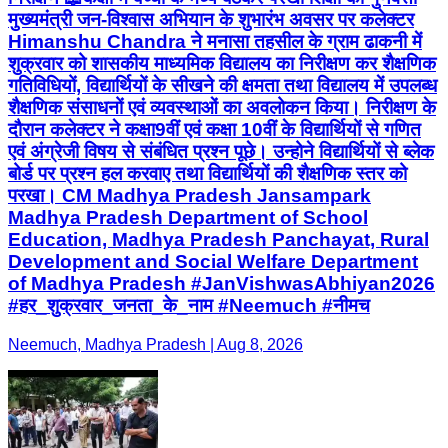
मुख्‍यमंत्री जन-विश्वास अभियान के शुभारंभ अवसर पर कलेक्टर
Himanshu Chandra ने मनासा तहसील के ग्राम ढाकनी में
शुक्रवार को शासकीय माध्‍यमिक विद्यालय का निरीक्षण कर शैक्षणिक
गतिविधियों, विद्यार्थियों के सीखने की क्षमता तथा विद्यालय में उपलब्‍ध
शैक्षणिक संसाधनों एवं व्‍यवस्‍थाओं का अवलोकन किया। निरीक्षण के
दौरान कलेक्‍टर ने कक्षा9वीं एवं कक्षा 10वीं के विद्यार्थियों से गणित
एवं अंग्रेजी विषय से संबंधित प्रश्‍न पूछे। उन्‍होने विद्यार्थियों से ब्‍लेक
बोर्ड पर प्रश्‍न हल करवाए तथा विद्यार्थियों की शैक्षणिक स्‍तर को
परखा। CM Madhya Pradesh Jansampark
Madhya Pradesh Department of School
Education, Madhya Pradesh Panchayat, Rural
Development and Social Welfare Department
of Madhya Pradesh #JanVishwasAbhiyan2026
#हर_शुक्रवार_जनता_के_नाम #Neemuch #नीमच
Neemuch, Madhya Pradesh | Aug 8, 2026