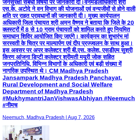
जनसुरक्षा संबंधी विषयों पर जानकारी दी।वनमंडलाधिकारी श्री
एस.के. अटोदे ने वन विभाग की योजनाओं एवं वन्यजीवों से होने वाली
क्षति पर राहत प्रावधानों की जानकारी दी। मुख्य कार्यपालन
अधिकारी जिला पंचायत श्री अमन वैष्णव ने बताया कि जिले के 20
क्लस्टरों में 8 से 10 ग्राम पंचायतों को शामिल करते हुए नियमित
समाधान शिविर आयोजित किए जाएंगे। कार्यक्रम का शुभारंभ मां
सरस्वती के चित्र पर माल्यार्पण एवं दीप प्रज्ज्वलन के साथ हुआ।
इस अवसर पर अपर कलेक्टर श्री बी.एस. कलेश, एसडीएम सुश्री
किरण आंजना डिप्टी कलेक्टर श्रीमती मयूरी जोक सहित
जनप्रतिनिधि, विभिन्न विभागों के अधिकारी एवं बड़ी संख्या में
नागरिक उपस्थित थे। CM Madhya Pradesh
Jansampark Madhya Pradesh Panchayat,
Rural Development and Social Welfare
Department of Madhya Pradesh
#MukhymantriJanVishwasAbhiyan #Neemuch
#नीमच
Neemuch, Madhya Pradesh | Aug 7, 2026