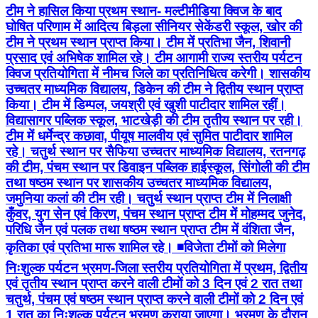
टीम ने हासिल किया प्रथम स्थान- मल्टीमीडिया क्विज के बाद
घोषित परिणाम में आदित्य बिड़ला सीनियर सेकेंडरी स्कूल, खोर की
टीम ने प्रथम स्थान प्राप्त किया। टीम में प्रतिभा जैन, शिवानी
प्रसाद एवं अभिषेक शामिल रहे। टीम आगामी राज्य स्तरीय पर्यटन
क्विज प्रतियोगिता में नीमच जिले का प्रतिनिधित्व करेगी। शासकीय
उच्चतर माध्यमिक विद्यालय, डिकेन की टीम ने द्वितीय स्थान प्राप्त
किया। टीम में डिम्पल, जयश्री एवं खुशी पाटीदार शामिल रहीं।
विद्यासागर पब्लिक स्कूल, भाटखेड़ी की टीम तृतीय स्थान पर रही।
टीम में धर्मेन्द्र कछावा, पीयूष मालवीय एवं सुमित पाटीदार शामिल
रहे। चतुर्थ स्थान पर सैफिया उच्चतर माध्यमिक विद्यालय, रतनगढ़
की टीम, पंचम स्थान पर डिवाइन पब्लिक हाईस्कूल, सिंगोली की टीम
तथा षष्ठम स्थान पर शासकीय उच्चतर माध्यमिक विद्यालय,
जमुनिया कलां की टीम रही। चतुर्थ स्थान प्राप्त टीम में निलाक्षी
कुँवर, युग सेन एवं किरण, पंचम स्थान प्राप्त टीम में मोहम्मद जुनेद,
परिधि जैन एवं पलक तथा षष्ठम स्थान प्राप्त टीम में वंशिता जैन,
कृतिका एवं प्रतिभा मारू शामिल रहे। ◾विजेता टीमों को मिलेगा
निःशुल्क पर्यटन भ्रमण-जिला स्तरीय प्रतियोगिता में प्रथम, द्वितीय
एवं तृतीय स्थान प्राप्त करने वाली टीमों को 3 दिन एवं 2 रात तथा
चतुर्थ, पंचम एवं षष्ठम स्थान प्राप्त करने वाली टीमों को 2 दिन एवं
1 रात का निःशुल्क पर्यटन भ्रमण कराया जाएगा। भ्रमण के दौरान