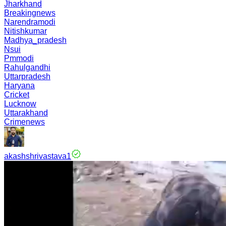
Jharkhand
Breakingnews
Narendramodi
Nitishkumar
Madhya_pradesh
Nsui
Pmmodi
Rahulgandhi
Uttarpradesh
Haryana
Cricket
Lucknow
Uttarakhand
Crimenews
akashshrivastava1