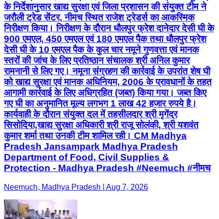
के निर्देशानुसार खाद्य सुरक्षा एवं जिला प्रशासन की संयुक्त टीम ने
जरौली ट्रेड सेंटर, नीमच स्थित राजेश ट्रेडर्स का आकस्मिक
निरीक्षण किया। निरीक्षण के दौरान धौलपुर फ्रेश दानेदार देसी घी के
900 एमएल, 450 एमएल एवं 180 एमएल पैक तथा धौलपुर फ्रेश
देसी घी के 10 एमएल पैक के कुल चार नमूने गुणवत्ता एवं मानक
स्तरों की जांच के लिए प्रतिष्ठान संचालक श्री अनिल कुमार
रामनानी से लिए गए। नमूना संग्रहण की कार्रवाई के उपरांत शेष घी
को खाद्य सुरक्षा एवं मानक अधिनियम, 2006 के प्रावधानों के तहत
आगामी कार्रवाई के लिए अधिग्रहित (जब्त) किया गया। जब्त किए
गए घी का अनुमानित मूल्य लगभग 1 लाख 42 हजार रुपये है।
कार्यवाही के दौरान संयुक्त दल में तहसीलदार श्री मृगेंद्र
सिसोदिया,खाद्य सुरक्षा अधिकारी श्री राजू सोलंकी, श्री यशवंत
कुमार शर्मा तथा उनकी टीम शामिल रही। CM Madhya
Pradesh Jansampark Madhya Pradesh
Department of Food, Civil Supplies &
Protection - Madhya Pradesh #Neemuch #नीमच
Neemuch, Madhya Pradesh | Aug 7, 2026