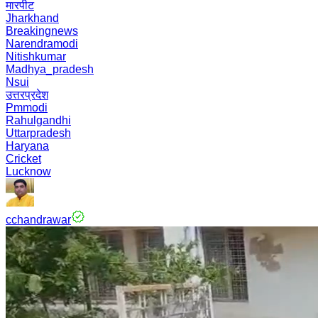
मारपीट
Jharkhand
Breakingnews
Narendramodi
Nitishkumar
Madhya_pradesh
Nsui
उत्तरप्रदेश
Pmmodi
Rahulgandhi
Uttarpradesh
Haryana
Cricket
Lucknow
cchandrawar