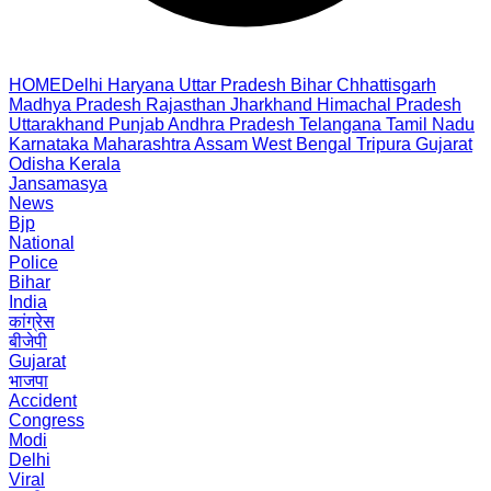
HOME
Delhi
Haryana
Uttar Pradesh
Bihar
Chhattisgarh
Madhya Pradesh
Rajasthan
Jharkhand
Himachal Pradesh
Uttarakhand
Punjab
Andhra Pradesh
Telangana
Tamil Nadu
Karnataka
Maharashtra
Assam
West Bengal
Tripura
Gujarat
Odisha
Kerala
Jansamasya
News
Bjp
National
Police
Bihar
India
कांग्रेस
बीजेपी
Gujarat
भाजपा
Accident
Congress
Modi
Delhi
Viral