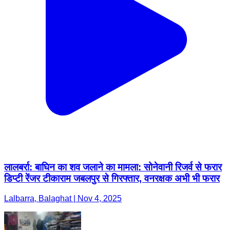
लालबर्रा: बाघिन का शव जलाने का मामला: सोनेवानी रिजर्व से फरार
डिप्टी रेंजर टीकाराम जबलपुर से गिरफ्तार, वनरक्षक अभी भी फरार
Lalbarra, Balaghat | Nov 4, 2025