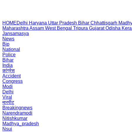
HOME
Delhi
Haryana
Uttar Pradesh
Bihar
Chhattisgarh
Madhy
Maharashtra
Assam
West Bengal
Tripura
Gujarat
Odisha
Kera
Jansamasya
News
Bjp
National
Police
Bihar
India
कांग्रेस
Accident
Congress
Modi
Delhi
Viral
मारपीट
Breakingnews
Narendramodi
Nitishkumar
Madhya_pradesh
Nsui