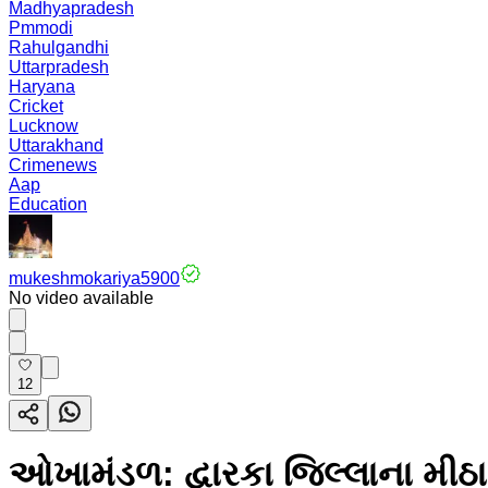
Madhyapradesh
Pmmodi
Rahulgandhi
Uttarpradesh
Haryana
Cricket
Lucknow
Uttarakhand
Crimenews
Aap
Education
mukeshmokariya5900
No video available
12
ઓખામંડળ: દ્વારકા જિલ્લાના મી