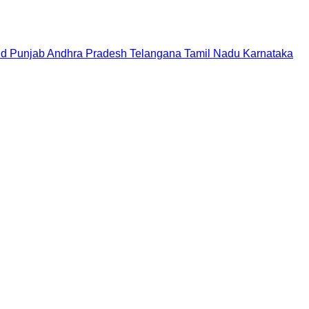
nd
Punjab
Andhra Pradesh
Telangana
Tamil Nadu
Karnataka