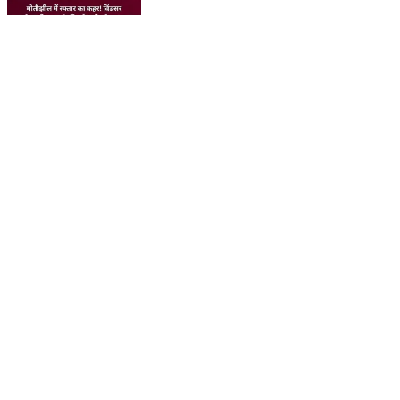
मोतीझील में तेज रफ्तार का कहर! कारगिल पार्क के पास लक्ज़री
विंडसर कार ने स्कूटी सवार दंपति को जोरदार टक्कर मार दी।
हादसे में दोनों घायल हो गए, जबकि टक्कर के बाद कार चालक मौके
से फरार हो गया। पुलिस CCTV फुटेज के जरिए आरोपी चालक की
तलाश में जुटी है। . . . . . . . . . #Kanpur #Motijheel
#RoadAccident #KanpurNews