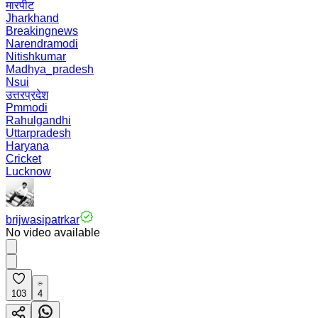
मारपीट
Jharkhand
Breakingnews
Narendramodi
Nitishkumar
Madhya_pradesh
Nsui
उत्तरप्रदेश
Pmmodi
Rahulgandhi
Uttarpradesh
Haryana
Cricket
Lucknow
brijwasipatrkar
No video available
103
4