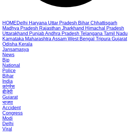
HOME
Delhi
Haryana
Uttar Pradesh
Bihar
Chhattisgarh
Madhya Pradesh
Rajasthan
Jharkhand
Himachal Pradesh
Uttarakhand
Punjab
Andhra Pradesh
Telangana
Tamil Nadu
Karnataka
Maharashtra
Assam
West Bengal
Tripura
Gujarat
Odisha
Kerala
Jansamasya
News
Bjp
National
Police
Bihar
India
कांग्रेस
बीजेपी
Gujarat
भाजपा
Accident
Congress
Modi
Delhi
Viral