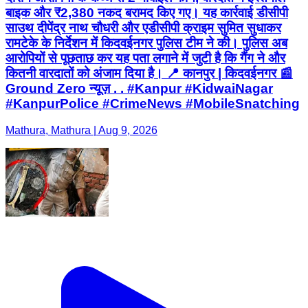
बाइक और ₹2,380 नकद बरामद किए गए। यह कार्रवाई डीसीपी
साउथ दीपेंद्र नाथ चौधरी और एडीसीपी क्राइम सुमित सुधाकर
रामटेके के निर्देशन में किदवईनगर पुलिस टीम ने की। पुलिस अब
आरोपियों से पूछताछ कर यह पता लगाने में जुटी है कि गैंग ने और
कितनी वारदातों को अंजाम दिया है। 📍 कानपुर | किदवईनगर 📰
Ground Zero न्यूज़ . . #Kanpur #KidwaiNagar
#KanpurPolice #CrimeNews #MobileSnatching
Mathura, Mathura | Aug 9, 2026