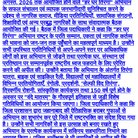
तिरंगा" अभियान राष्ट्र के प्रति सम्मान, एकता एवं नागरिक कर्तव्य
की भावना को जन-जन तक पहुँचाने का महत्वपूर्ण माध्यम है। उन्होंने
सभी उपस्थित प्रतिनिधियों से अपने-अपने स्तर पर अधिकाधिक
लोगों को इस अभियान से जोड़ने तथा प्रत्येक घर, संस्थान एवं
प्रतिष्ठान पर सम्मानपूर्वक राष्ट्रीय ध्वज फहराने के लिए प्रेरित
करने की अपील की। उन्होंने बताया कि अभियान के अंतर्गत तिरंगा
यात्रा, बाइक एवं साइकिल रैली, विद्यालयों एवं महाविद्यालयों में
विभिन्न प्रतियोगिताएँ, रंगोली, प्रदर्शनी, 'सेल्फी विद तिरंगा',
त्रिवर्णीय रोशनी, सांस्कृतिक कार्यक्रम तथा 150 वर्ष पूर्ण होने के
अवसर पर "वंदे मातरम्" के गौरवपूर्ण इतिहास से जुड़ी विशेष
गतिविधियों का आयोजन किया जाएगा। जिला पदाधिकारी ने कहा कि
जिला प्रशासन द्वारा जहानाबाद की ऐतिहासिक बराबर गुफाओं से
अभियान का शुभारंभ कर पूरे जिले में राष्ट्रभक्ति का संदेश दिया गया
है। उन्होंने सभी नागरिकों से इस उत्साह को बनाए रखते हुए
अभियान के प्रत्येक कार्यक्रम में सक्रिय सहभागिता निभाने का
आग्रह किया। पुलिस अधीक्षक ने भी नागरिकों से अपील की कि
अभियान के दौरान आयोजित सभी कार्यक्रमों में राष्ट्रभक्ति की
भावना के साथ बढ़-चढ़कर भाग लें। संवाद के दौरान मीडिया
प्रतिनिधियों एवं नागरिक समाज के सदस्यों ने अभियान को गाँव-गाँव
और घर-घर तक पहुँचाने, युवाओं, स्वयंसेवी संगठनों, व्यापारिक
प्रतिष्ठानों, विद्यालयों, महाविद्यालयों, जीविका दीदियों तथा सामाजिक