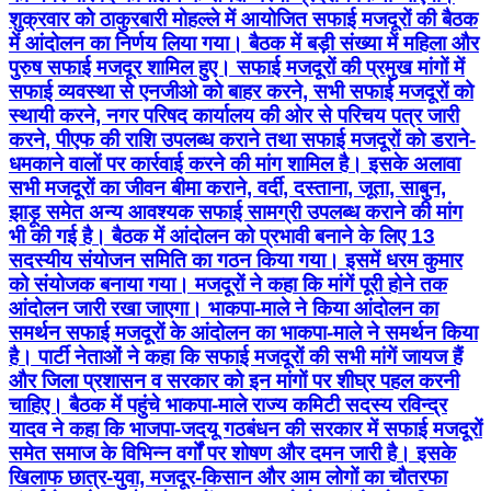
शुक्रवार को ठाकुरबारी मोहल्ले में आयोजित सफाई मजदूरों की बैठक
में आंदोलन का निर्णय लिया गया। बैठक में बड़ी संख्या में महिला और
पुरुष सफाई मजदूर शामिल हुए। सफाई मजदूरों की प्रमुख मांगों में
सफाई व्यवस्था से एनजीओ को बाहर करने, सभी सफाई मजदूरों को
स्थायी करने, नगर परिषद कार्यालय की ओर से परिचय पत्र जारी
करने, पीएफ की राशि उपलब्ध कराने तथा सफाई मजदूरों को डराने-
धमकाने वालों पर कार्रवाई करने की मांग शामिल है। इसके अलावा
सभी मजदूरों का जीवन बीमा कराने, वर्दी, दस्ताना, जूता, साबुन,
झाड़ू समेत अन्य आवश्यक सफाई सामग्री उपलब्ध कराने की मांग
भी की गई है। बैठक में आंदोलन को प्रभावी बनाने के लिए 13
सदस्यीय संयोजन समिति का गठन किया गया। इसमें धरम कुमार
को संयोजक बनाया गया। मजदूरों ने कहा कि मांगें पूरी होने तक
आंदोलन जारी रखा जाएगा। भाकपा-माले ने किया आंदोलन का
समर्थन सफाई मजदूरों के आंदोलन का भाकपा-माले ने समर्थन किया
है। पार्टी नेताओं ने कहा कि सफाई मजदूरों की सभी मांगें जायज हैं
और जिला प्रशासन व सरकार को इन मांगों पर शीघ्र पहल करनी
चाहिए। बैठक में पहुंचे भाकपा-माले राज्य कमिटी सदस्य रविन्द्र
यादव ने कहा कि भाजपा-जदयू गठबंधन की सरकार में सफाई मजदूरों
समेत समाज के विभिन्न वर्गों पर शोषण और दमन जारी है। इसके
खिलाफ छात्र-युवा, मजदूर-किसान और आम लोगों का चौतरफा