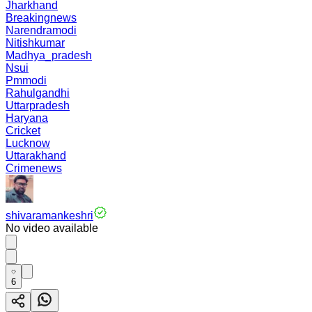
Jharkhand
Breakingnews
Narendramodi
Nitishkumar
Madhya_pradesh
Nsui
Pmmodi
Rahulgandhi
Uttarpradesh
Haryana
Cricket
Lucknow
Uttarakhand
Crimenews
shivaramankeshri
No video available
6