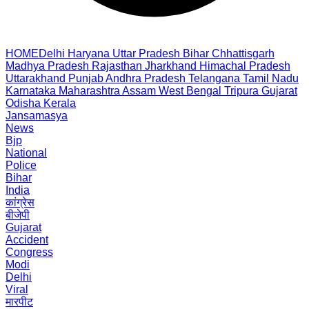
HOME
Delhi
Haryana
Uttar Pradesh
Bihar
Chhattisgarh
Madhya Pradesh
Rajasthan
Jharkhand
Himachal Pradesh
Uttarakhand
Punjab
Andhra Pradesh
Telangana
Tamil Nadu
Karnataka
Maharashtra
Assam
West Bengal
Tripura
Gujarat
Odisha
Kerala
Jansamasya
News
Bjp
National
Police
Bihar
India
कांग्रेस
बीजेपी
Gujarat
Accident
Congress
Modi
Delhi
Viral
मारपीट