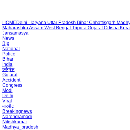
HOME
Delhi
Haryana
Uttar Pradesh
Bihar
Chhattisgarh
Madhy
Maharashtra
Assam
West Bengal
Tripura
Gujarat
Odisha
Kera
Jansamasya
News
Bjp
National
Police
Bihar
India
कांग्रेस
Gujarat
Accident
Congress
Modi
Delhi
Viral
मारपीट
Breakingnews
Narendramodi
Nitishkumar
Madhya_pradesh