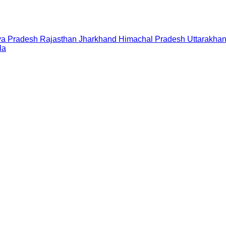
a Pradesh
Rajasthan
Jharkhand
Himachal Pradesh
Uttarakha
la