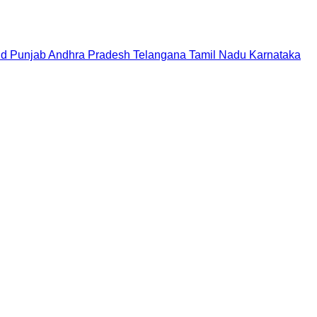
nd
Punjab
Andhra Pradesh
Telangana
Tamil Nadu
Karnataka