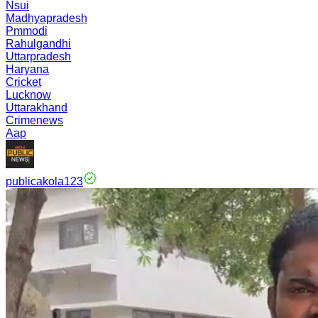
Nsui
Madhyapradesh
Pmmodi
Rahulgandhi
Uttarpradesh
Haryana
Cricket
Lucknow
Uttarakhand
Crimenews
Aap
publicakola123