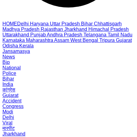
HOME
Delhi
Haryana
Uttar Pradesh
Bihar
Chhattisgarh
Madhya Pradesh
Rajasthan
Jharkhand
Himachal Pradesh
Uttarakhand
Punjab
Andhra Pradesh
Telangana
Tamil Nadu
Karnataka
Maharashtra
Assam
West Bengal
Tripura
Gujarat
Odisha
Kerala
Jansamasya
News
Bjp
National
Police
Bihar
India
कांग्रेस
Gujarat
Accident
Congress
Modi
Delhi
Viral
मारपीट
Jharkhand