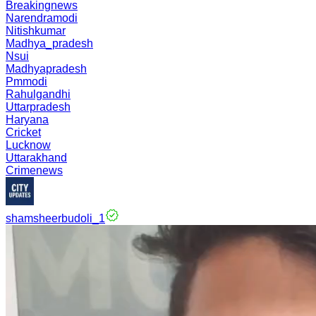
Breakingnews
Narendramodi
Nitishkumar
Madhya_pradesh
Nsui
Madhyapradesh
Pmmodi
Rahulgandhi
Uttarpradesh
Haryana
Cricket
Lucknow
Uttarakhand
Crimenews
shamsheerbudoli_1