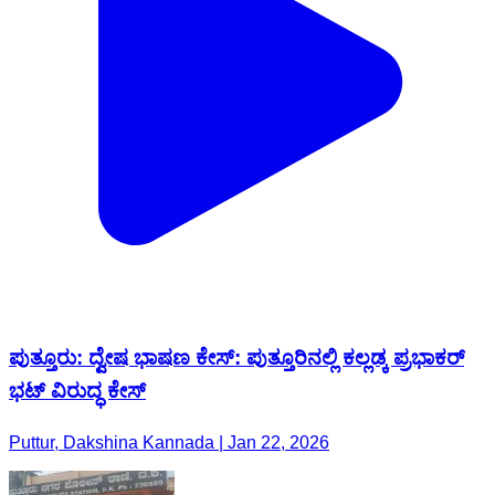
ಪುತ್ತೂರು: ದ್ವೇಷ ಭಾಷಣ ಕೇಸ್: ಪುತ್ತೂರಿನಲ್ಲಿ ಕಲ್ಲಡ್ಕ ಪ್ರಭಾಕರ್
ಭಟ್ ವಿರುದ್ಧ ಕೇಸ್
Puttur, Dakshina Kannada | Jan 22, 2026