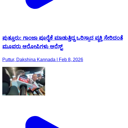
ಪುತ್ತೂರು: ಗಾಂಜಾ ಪೂರೈಕೆ ಮಾಡುತ್ತಿದ್ದ ಒರಿಸ್ಸಾದ ವ್ಯಕ್ತಿ ಸೇರಿದಂತೆ
ಮೂವರು ಆರೋಪಿಗಳು ಅರೆಸ್ಟ್
Puttur, Dakshina Kannada | Feb 8, 2026