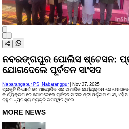
ନବରଙ୍ଗପୁର ପୋଲିସ ଷ୍ଟେସନ: ପ୍ରକ
ଯୋଗଦେଲେ ପୂର୍ବତନ ସାଂସଦ
Nabarangapur PS, Nabarangpur
|
Nov 27, 2025
ପ୍ରକୃତି ରିଶୋର୍ଟ ରେ ଆୟୋଜିତ ଏକ ସାମାଜିକ କାର୍ଯ୍ୟକ୍ରମ ରେ ଯୋଗଦେଲ
କାର୍ଯ୍ୟକ୍ରମ ରେ ଯୋଗଦେଲେ ପୂର୍ବତନ ସାଂସଦ ଶ୍ରୀ ପର୍ଶୁରାମ ମାଝୀ, ଏହ
ବହୁ ମାନ୍ୟଗଣ୍ୟ ବ୍ୟକ୍ତି ଉପସ୍ଥିତ ଥିଲେ
MORE NEWS