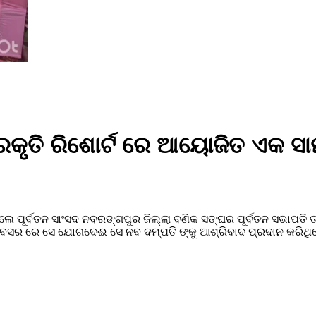
ୃତି ରିଶୋର୍ଟ ରେ ଆୟୋଜିତ ଏକ ସାମ
େ ପୂର୍ବତନ ସାଂସଦ ନବରଙ୍ଗପୁର ଜିଲ୍ଲା ବଣିକ ସଙ୍ଘର ପୂର୍ବତନ ସଭାପତି 
ି ଅବସର ରେ ସେ ଯୋଗଦେଈ ସେ ନବ ଦମ୍ପତି ଙ୍କୁ ଆଶ୍ରିବାଦ ପ୍ରଦାନ କରିଥିଲ