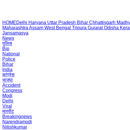
HOME
Delhi
Haryana
Uttar Pradesh
Bihar
Chhattisgarh
Madhy
Maharashtra
Assam
West Bengal
Tripura
Gujarat
Odisha
Kera
Jansamasya
News
पुलिस
Bjp
National
Police
Bihar
India
कांग्रेस
भाजपा
Accident
Congress
Modi
Delhi
Viral
मारपीट
Breakingnews
Narendramodi
Nitishkumar