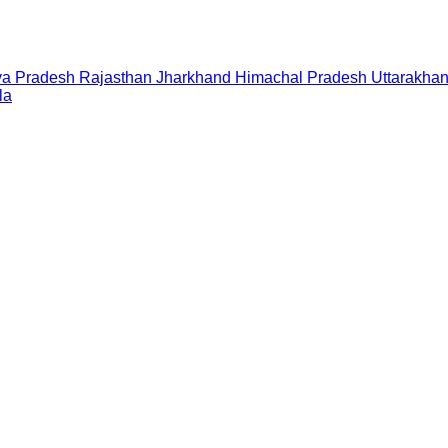
a Pradesh
Rajasthan
Jharkhand
Himachal Pradesh
Uttarakha
la