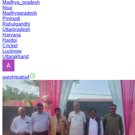
Madhya_pradesh
Nsui
Madhyapradesh
Pmmodi
Rahulgandhi
Uttarpradesh
Haryana
Hardoi
Cricket
Lucknow
Uttarakhand
aarohipatra4