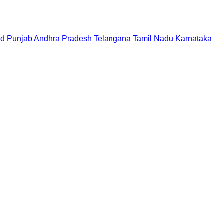
nd
Punjab
Andhra Pradesh
Telangana
Tamil Nadu
Karnataka