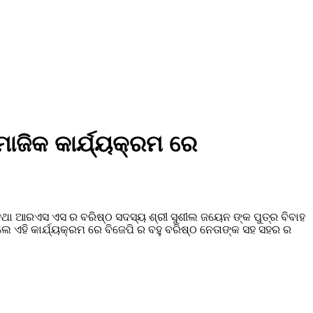
ାଜିକ କାର୍ଯ୍ୟକ୍ରମ ରେ
ତଥା ଆରଏସ ଏସ ର ବରିଷ୍ଠ ସଦସ୍ୟ ଶ୍ରୀ ସୁଶୀଲ ଜୟେନ ଙ୍କ ପୁତ୍ର ବିବାହ
େ ଏହି କାର୍ଯ୍ୟକ୍ରମ ରେ ବିଜେପି ର ବହୁ ବରିଷ୍ଠ ନେତାଙ୍କ ସହ ସହର ର