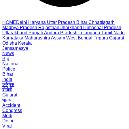
HOME
Delhi
Haryana
Uttar Pradesh
Bihar
Chhattisgarh
Madhya Pradesh
Rajasthan
Jharkhand
Himachal Pradesh
Uttarakhand
Punjab
Andhra Pradesh
Telangana
Tamil Nadu
Karnataka
Maharashtra
Assam
West Bengal
Tripura
Gujarat
Odisha
Kerala
Jansamasya
News
Bjp
National
Police
Bihar
India
कांग्रेस
बीजेपी
Gujarat
भाजपा
Accident
Congress
Modi
Delhi
Viral