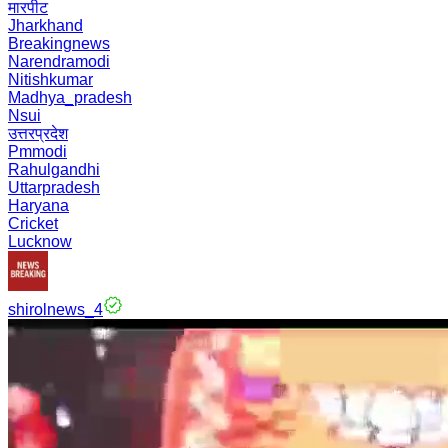
मारपीट
Jharkhand
Breakingnews
Narendramodi
Nitishkumar
Madhya_pradesh
Nsui
उत्तरप्रदेश
Pmmodi
Rahulgandhi
Uttarpradesh
Haryana
Cricket
Lucknow
shirolnews_4