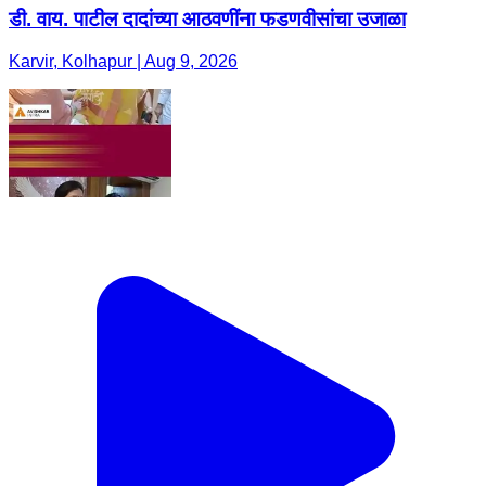
डी. वाय. पाटील दादांच्या आठवणींना फडणवीसांचा उजाळा
Karvir, Kolhapur | Aug 9, 2026