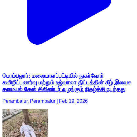
பெரம்பலூர்: மலையாளப்பட்டியில் நுகர்வோர்
கவிழிப்புணர்வு மற்றும் உஜ்வாலா திட்டத்தின் கீழ் இலவச
சமையல் கேஸ் சிலிண்டர் வழங்கும் நிகழ்ச்சி நடந்தது
Perambalur, Perambalur | Feb 19, 2026