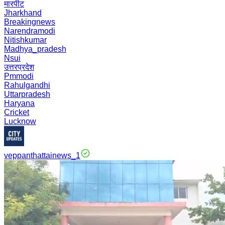
मारपीट
Jharkhand
Breakingnews
Narendramodi
Nitishkumar
Madhya_pradesh
Nsui
उत्तरप्रदेश
Pmmodi
Rahulgandhi
Uttarpradesh
Haryana
Cricket
Lucknow
veppanthattainews_1