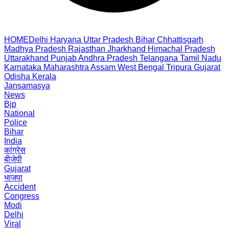
HOME
Delhi
Haryana
Uttar Pradesh
Bihar
Chhattisgarh
Madhya Pradesh
Rajasthan
Jharkhand
Himachal Pradesh
Uttarakhand
Punjab
Andhra Pradesh
Telangana
Tamil Nadu
Karnataka
Maharashtra
Assam
West Bengal
Tripura
Gujarat
Odisha
Kerala
Jansamasya
News
Bjp
National
Police
Bihar
India
कांग्रेस
बीजेपी
Gujarat
भाजपा
Accident
Congress
Modi
Delhi
Viral