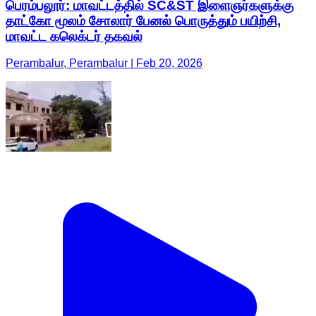
பெரம்பலூர்: மாவட்டத்தில் SC&ST இளைஞர்களுக்கு
தாட்கோ மூலம் சோலார் பேனல் பொருத்தும் பயிற்சி,
மாவட்ட கலெக்டர் தகவல்
Perambalur, Perambalur | Feb 20, 2026