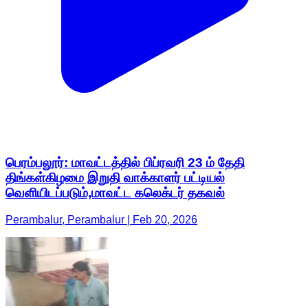
பெரம்பலூர்: மாவட்டத்தில் பிப்ரவரி 23 ம் தேதி
திங்கள்கிழமை இறுதி வாக்காளர் பட்டியல்
வெளியிடப்படும்,மாவட்ட கலெக்டர் தகவல்
Perambalur, Perambalur | Feb 20, 2026