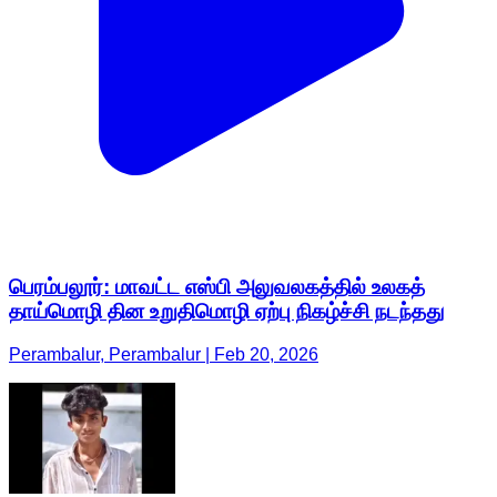
பெரம்பலூர்: மாவட்ட எஸ்பி அலுவலகத்தில் உலகத்
தாய்மொழி தின உறுதிமொழி ஏற்பு நிகழ்ச்சி நடந்தது
Perambalur, Perambalur | Feb 20, 2026