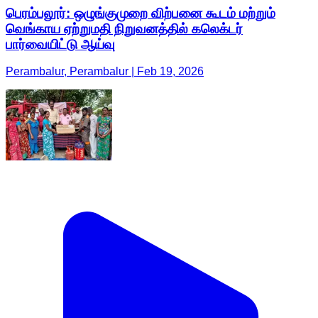
பெரம்பலூர்: ஒழுங்குமுறை விற்பனை கூடம் மற்றும்
வெங்காய ஏற்றுமதி நிறுவனத்தில் கலெக்டர்
பார்வையிட்டு ஆய்வு
Perambalur, Perambalur | Feb 19, 2026