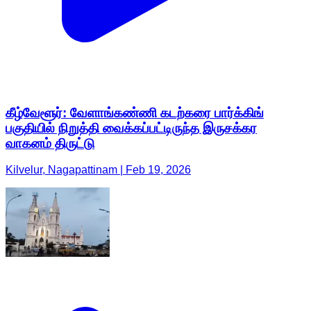
கீழ்வேளூர்: வேளாங்கண்ணி கடற்கரை பார்க்கிங்
பகுதியில் நிறுத்தி வைக்கப்பட்டிருந்த இருசக்கர
வாகனம் திருட்டு
Kilvelur, Nagapattinam | Feb 19, 2026