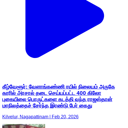
கீழ்வேளூர்: வேளாங்கண்ணி ரயில் நிலையம் அருகே
காரில் அரசால் தடை செய்யப்பட்ட 400 கிலோ
புகையிலை பொருட்களை கடத்தி வந்த ராஜஸ்தான்
மாநிலத்தைச் சேர்ந்த இரண்டு பேர் கைது
Kilvelur, Nagapattinam | Feb 20, 2026