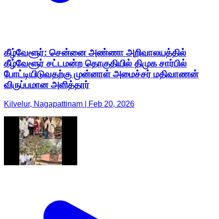
கீழ்வேளூர்: சென்னை அண்ணா அறிவாலயத்தில்
கீழ்வேளூர் சட்டமன்ற தொகுதியில் திமுக சார்பில்
போட்டியிடுவதற்கு முன்னாள் அமைச்சர் மதிவாணன்
விருப்பமான அளித்தார்
Kilvelur, Nagapattinam | Feb 20, 2026