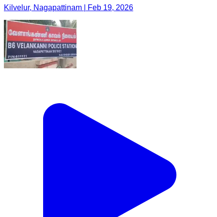
Kilvelur, Nagapattinam | Feb 19, 2026