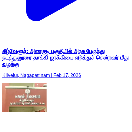
கீழ்வேளூர்: அணகுடி பகுதியில் அரசு பேருந்து
நடத்துனூரை தாக்கி ஜாக்கியை எடுத்துச் சென்றவர் மீது
வழக்கு
Kilvelur, Nagapattinam | Feb 17, 2026