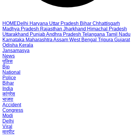
HOME
Delhi
Haryana
Uttar Pradesh
Bihar
Chhattisgarh
Madhya Pradesh
Rajasthan
Jharkhand
Himachal Pradesh
Uttarakhand
Punjab
Andhra Pradesh
Telangana
Tamil Nadu
Karnataka
Maharashtra
Assam
West Bengal
Tripura
Gujarat
Odisha
Kerala
Jansamasya
News
पुलिस
Bjp
National
Police
Bihar
India
कांग्रेस
भाजपा
Accident
Congress
Modi
Delhi
Viral
मारपीट