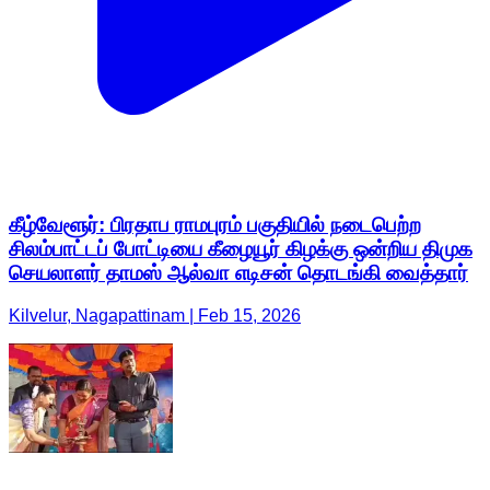
கீழ்வேளூர்: பிரதாப ராமபுரம் பகுதியில் நடைபெற்ற
சிலம்பாட்டப் போட்டியை கீழையூர் கிழக்கு ஒன்றிய திமுக
செயலாளர் தாமஸ் ஆல்வா எடிசன் தொடங்கி வைத்தார்
Kilvelur, Nagapattinam | Feb 15, 2026