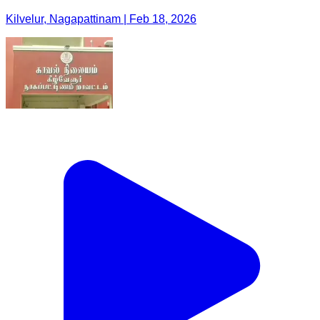
Kilvelur, Nagapattinam | Feb 18, 2026