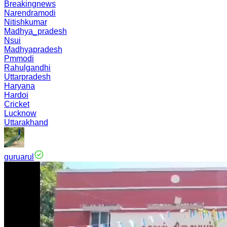
Breakingnews
Narendramodi
Nitishkumar
Madhya_pradesh
Nsui
Madhyapradesh
Pmmodi
Rahulgandhi
Uttarpradesh
Haryana
Hardoi
Cricket
Lucknow
Uttarakhand
guruarul