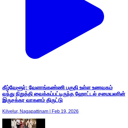
கீழ்வேளூர்: வேளாங்கண்ணி பகுதி உள்ள உணவகம்
வந்து நிறுத்தி வைக்கப்பட்டிருந்த ஹோட்டல் சமையலரின்
இருசக்கர வாகனம் திருட்டு
Kilvelur, Nagapattinam | Feb 19, 2026