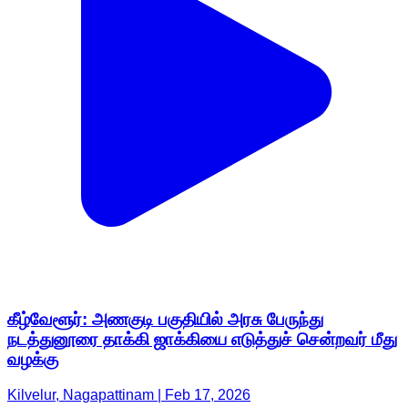
கீழ்வேளூர்: அணகுடி பகுதியில் அரசு பேருந்து
நடத்துனூரை தாக்கி ஜாக்கியை எடுத்துச் சென்றவர் மீது
வழக்கு
Kilvelur, Nagapattinam | Feb 17, 2026