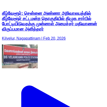
கீழ்வேளூர்: சென்னை அண்ணா அறிவாலயத்தில்
கீழ்வேளூர் சட்டமன்ற தொகுதியில் திமுக சார்பில்
போட்டியிடுவதற்கு முன்னாள் அமைச்சர் மதிவாணன்
விருப்பமான அளித்தார்
Kilvelur, Nagapattinam | Feb 20, 2026