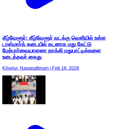
கீழ்வேளூர்: கீழ்வேளூர் வடக்கு வெளியில் உள்ள
டாஸ்மார்க் கடையில் கடனாக மது கேட்டு
மேற்பார்வையாளரை தாக்கி மதுபாட்டில்களை
உடைத்தவர் கைது
Kilvelur, Nagapattinam | Feb 16, 2026