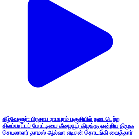
கீழ்வேளூர்: பிரதாப ராமபுரம் பகுதியில் நடைபெற்ற
சிலம்பாட்டப் போட்டியை கீழையூர் கிழக்கு ஒன்றிய திமுக
செயலாளர் தாமஸ் ஆல்வா எடிசன் தொடங்கி வைத்தார்