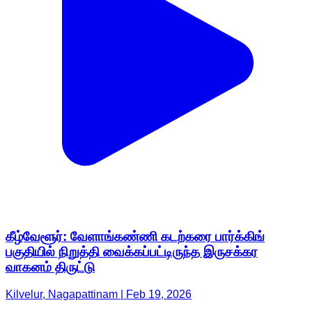
கீழ்வேளூர்: வேளாங்கண்ணி கடற்கரை பார்க்கிங்
பகுதியில் நிறுத்தி வைக்கப்பட்டிருந்த இருசக்கர
வாகனம் திருட்டு
Kilvelur, Nagapattinam | Feb 19, 2026