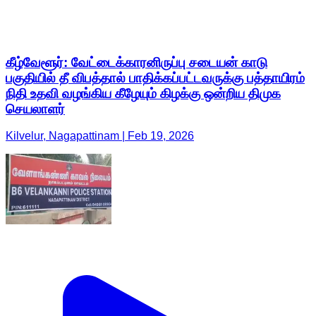
கீழ்வேளூர்: வேட்டைக்காரனிருப்பு சடையன் காடு
பகுதியில் தீ விபத்தால் பாதிக்கப்பட்டவருக்கு பத்தாயிரம்
நிதி உதவி வழங்கிய கீழேயும் கிழக்கு ஒன்றிய திமுக
செயலாளர்
Kilvelur, Nagapattinam | Feb 19, 2026