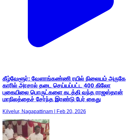
கீழ்வேளூர்: வேளாங்கண்ணி ரயில் நிலையம் அருகே
காரில் அரசால் தடை செய்யப்பட்ட 400 கிலோ
புகையிலை பொருட்களை கடத்தி வந்த ராஜஸ்தான்
மாநிலத்தைச் சேர்ந்த இரண்டு பேர் கைது
Kilvelur, Nagapattinam | Feb 20, 2026