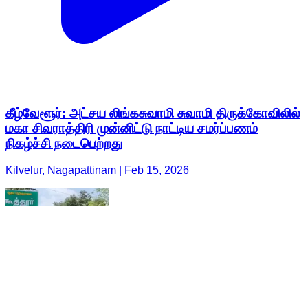
கீழ்வேளூர்: அட்சய லிங்கசுவாமி சுவாமி திருக்கோவிலில்
மகா சிவராத்திரி முன்னிட்டு நாட்டிய சமர்ப்பணம்
நிகழ்ச்சி நடைபெற்றது
Kilvelur, Nagapattinam | Feb 15, 2026