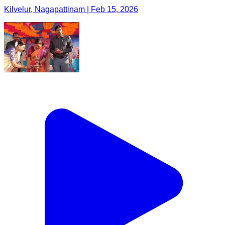
Kilvelur, Nagapattinam | Feb 15, 2026