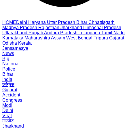
HOME
Delhi
Haryana
Uttar Pradesh
Bihar
Chhattisgarh
Madhya Pradesh
Rajasthan
Jharkhand
Himachal Pradesh
Uttarakhand
Punjab
Andhra Pradesh
Telangana
Tamil Nadu
Karnataka
Maharashtra
Assam
West Bengal
Tripura
Gujarat
Odisha
Kerala
Jansamasya
News
Bjp
National
Police
Bihar
India
कांग्रेस
Gujarat
Accident
Congress
Modi
Delhi
Viral
मारपीट
Jharkhand