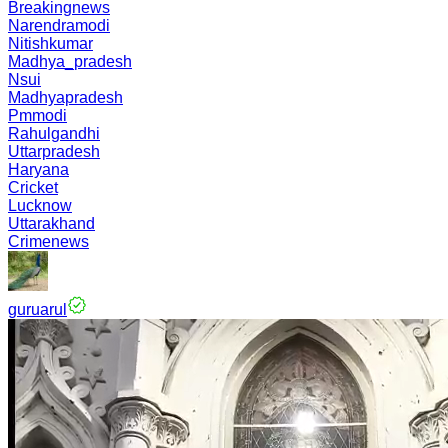
Breakingnews
Narendramodi
Nitishkumar
Madhya_pradesh
Nsui
Madhyapradesh
Pmmodi
Rahulgandhi
Uttarpradesh
Haryana
Cricket
Lucknow
Uttarakhand
Crimenews
guruarul