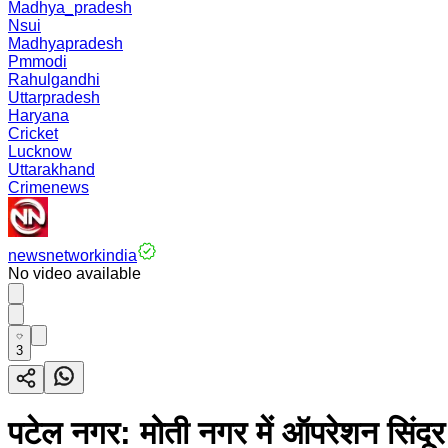
Madhya_pradesh
Nsui
Madhyapradesh
Pmmodi
Rahulgandhi
Uttarpradesh
Haryana
Cricket
Lucknow
Uttarakhand
Crimenews
newsnetworkindia
No video available
3
पटेल नगर: मोती नगर में ऑपरेशन सिंदू