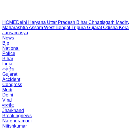
HOME
Delhi
Haryana
Uttar Pradesh
Bihar
Chhattisgarh
Madhy
Maharashtra
Assam
West Bengal
Tripura
Gujarat
Odisha
Kera
Jansamasya
News
Bjp
National
Police
Bihar
India
कांग्रेस
Gujarat
Accident
Congress
Modi
Delhi
Viral
मारपीट
Jharkhand
Breakingnews
Narendramodi
Nitishkumar