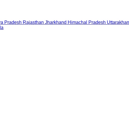
a Pradesh
Rajasthan
Jharkhand
Himachal Pradesh
Uttarakha
la