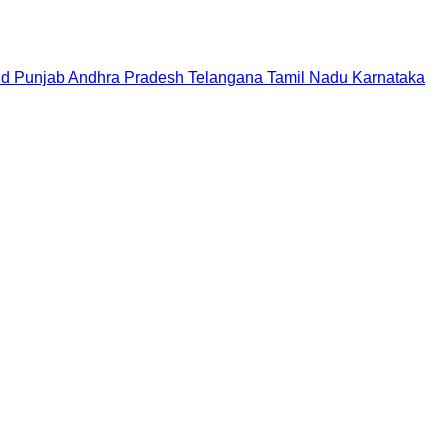
nd
Punjab
Andhra Pradesh
Telangana
Tamil Nadu
Karnataka