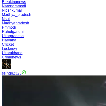
Breakingnews
Narendramodi
Nitishkumar
Madhya_pradesh
Nsui
Madhyapradesh
Pmmodi
Rahulgandhi
Uttarpradesh
Haryana
Cricket
Lucknow
Uttarakhand
Crimenews
ssingh2323