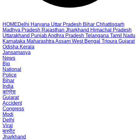
HOME
Delhi
Haryana
Uttar Pradesh
Bihar
Chhattisgarh
Madhya Pradesh
Rajasthan
Jharkhand
Himachal Pradesh
Uttarakhand
Punjab
Andhra Pradesh
Telangana
Tamil Nadu
Karnataka
Maharashtra
Assam
West Bengal
Tripura
Gujarat
Odisha
Kerala
Jansamasya
News
Bjp
National
Police
Bihar
India
कांग्रेस
Gujarat
Accident
Congress
Modi
Delhi
Viral
मारपीट
Jharkhand