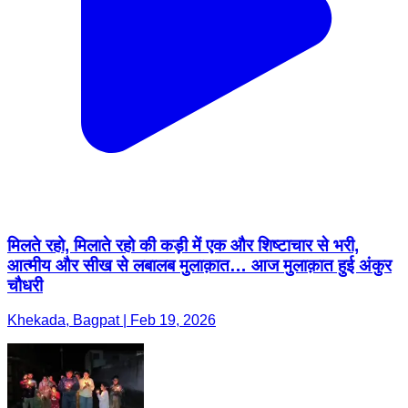
मिलते रहो, मिलाते रहो की कड़ी में एक और शिष्टाचार से भरी,
आत्मीय और सीख से लबालब मुलाक़ात… आज मुलाक़ात हुई अंकुर
चौधरी
Khekada, Bagpat | Feb 19, 2026