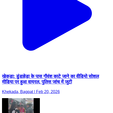
खेकड़ा: डुंडाहेड़ा के पास गौवंश काटे जाने का वीडियो सोशल
मीडिया पर हुआ वायरल, पुलिस जांच में जुटी
Khekada, Bagpat | Feb 20, 2026