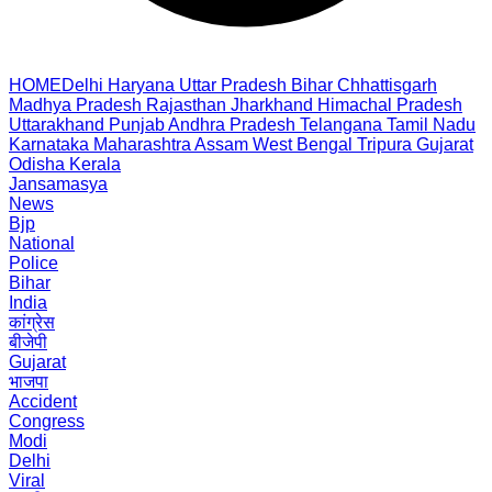
HOME
Delhi
Haryana
Uttar Pradesh
Bihar
Chhattisgarh
Madhya Pradesh
Rajasthan
Jharkhand
Himachal Pradesh
Uttarakhand
Punjab
Andhra Pradesh
Telangana
Tamil Nadu
Karnataka
Maharashtra
Assam
West Bengal
Tripura
Gujarat
Odisha
Kerala
Jansamasya
News
Bjp
National
Police
Bihar
India
कांग्रेस
बीजेपी
Gujarat
भाजपा
Accident
Congress
Modi
Delhi
Viral