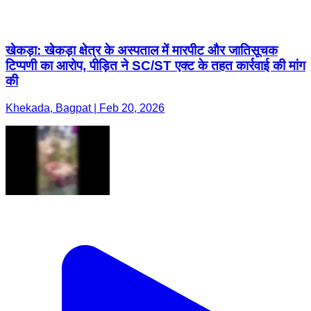
खेकड़ा: खेकड़ा क्षेत्र के अस्पताल में मारपीट और जातिसूचक
टिप्पणी का आरोप, पीड़ित ने SC/ST एक्ट के तहत कार्रवाई की मांग
की
Khekada, Bagpat | Feb 20, 2026