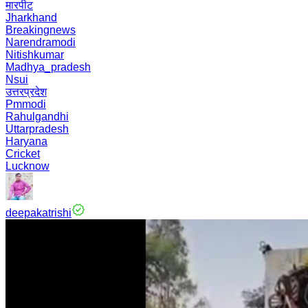
मारपीट
Jharkhand
Breakingnews
Narendramodi
Nitishkumar
Madhya_pradesh
Nsui
उत्तरप्रदेश
Pmmodi
Rahulgandhi
Uttarpradesh
Haryana
Cricket
Lucknow
deepakatrishi