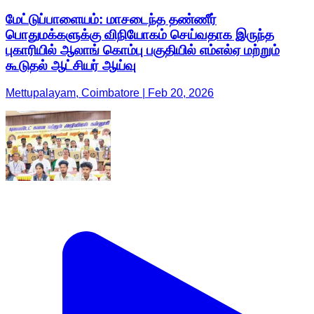
மேட்டுப்பாளையம்: மாசடைந்த தண்ணீர்
பொதுமக்களுக்கு விநியோகம் செய்வதாக இருந்த
புகாரியில் ஆலாங் கொம்பு பகுதியில் எம்எல்ஏ மற்றும்
கூடுதல் ஆட்சியர் ஆய்வு
Mettupalayam, Coimbatore | Feb 20, 2026