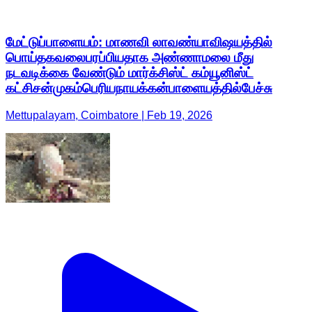
மேட்டுப்பாளையம்: மாணவி லாவண்யாவிஷயத்தில்
பொய்தகவலைபரப்பியதாக அண்ணாமலை மீது
நடவடிக்கை வேண்டும் மார்க்சிஸ்ட் கம்யூனிஸ்ட்
கட்சிசன்முகம்பெரியநாயக்கன்பாளையத்தில்பேச்சு
Mettupalayam, Coimbatore | Feb 19, 2026