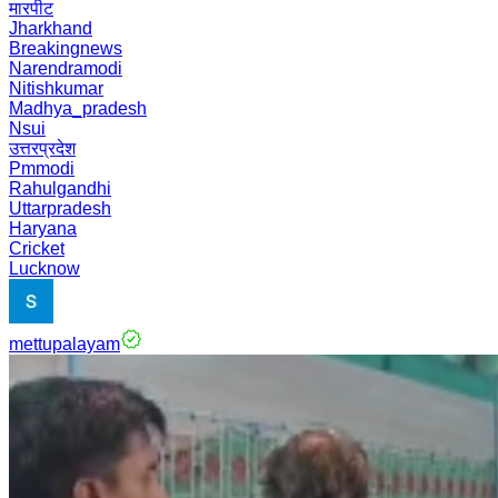
मारपीट
Jharkhand
Breakingnews
Narendramodi
Nitishkumar
Madhya_pradesh
Nsui
उत्तरप्रदेश
Pmmodi
Rahulgandhi
Uttarpradesh
Haryana
Cricket
Lucknow
mettupalayam