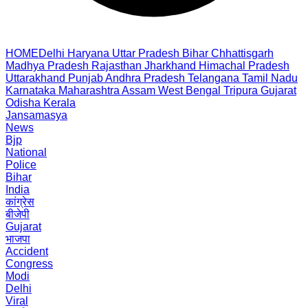
HOME
Delhi
Haryana
Uttar Pradesh
Bihar
Chhattisgarh
Madhya Pradesh
Rajasthan
Jharkhand
Himachal Pradesh
Uttarakhand
Punjab
Andhra Pradesh
Telangana
Tamil Nadu
Karnataka
Maharashtra
Assam
West Bengal
Tripura
Gujarat
Odisha
Kerala
Jansamasya
News
Bjp
National
Police
Bihar
India
कांग्रेस
बीजेपी
Gujarat
भाजपा
Accident
Congress
Modi
Delhi
Viral