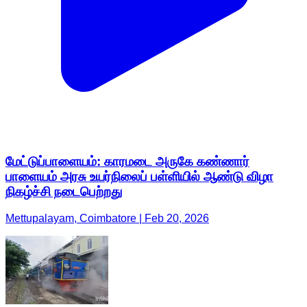
மேட்டுப்பாளையம்: காரமடை அருகே கண்ணார்
பாளையம் அரசு உயர்நிலைப் பள்ளியில் ஆண்டு விழா
நிகழ்ச்சி நடைபெற்றது
Mettupalayam, Coimbatore | Feb 20, 2026