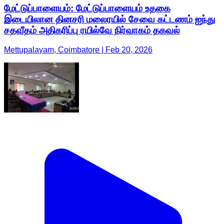
மேட்டுப்பாளையம்: மேட்டுப்பாளையம் உதகை
இடையிலான தினசரி மலைரயில் சேவை கட்டணம் ஐந்து
சதவீதம் அதிகரிப்பு ரயில்வே நிர்வாகம் தகவல்
Mettupalayam, Coimbatore | Feb 20, 2026