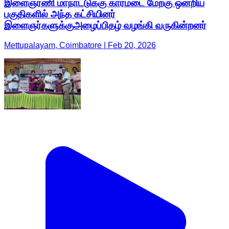
இளைஞரணி மாநாட்டுக்கு காரமடை மேற்கு ஒன்றிய
பகுதிகளில் அந்த கட்சியினர்
இளைஞர்களுக்குஅழைப்பிதழ் வழங்கி வருகின்றனர்
Mettupalayam, Coimbatore | Feb 20, 2026