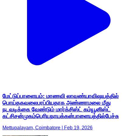
மேட்டுப்பாளையம்: மாணவி லாவண்யாவிஷயத்தில்
பொய்தகவலைபரப்பியதாக அண்ணாமலை மீது
நடவடிக்கை வேண்டும் மார்க்சிஸ்ட் கம்யூனிஸ்ட்
கட்சிசன்முகம்பெரியநாயக்கன்பாளையத்தில்பேச்சு
Mettupalayam, Coimbatore | Feb 19, 2026