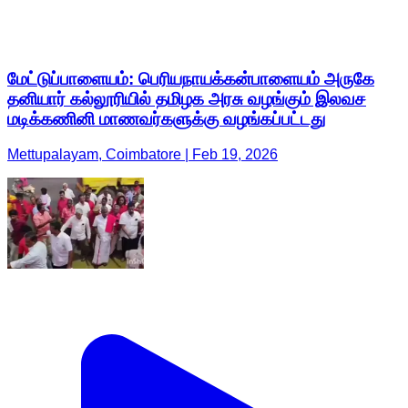
மேட்டுப்பாளையம்: பெரியநாயக்கன்பாளையம் அருகே
தனியார் கல்லூரியில் தமிழக அரசு வழங்கும் இலவச
மடிக்கணினி மாணவர்களுக்கு வழங்கப்பட்டது
Mettupalayam, Coimbatore | Feb 19, 2026