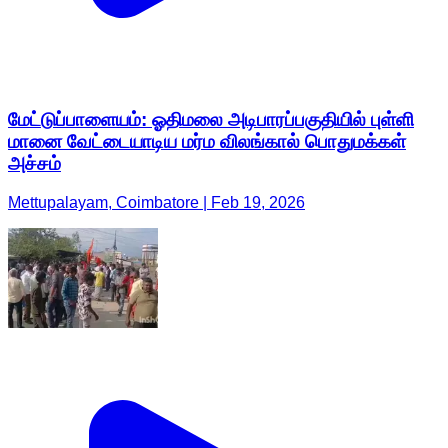
மேட்டுப்பாளையம்: ஓதிமலை அடிபாரப்பகுதியில் புள்ளி
மானை வேட்டையாடிய மர்ம விலங்கால் பொதுமக்கள்
அச்சம்
Mettupalayam, Coimbatore | Feb 19, 2026