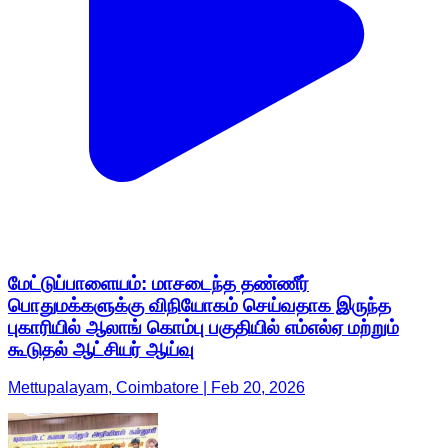
மேட்டுப்பாளையம்: மாசடைந்த தண்ணீர்
பொதுமக்களுக்கு விநியோகம் செய்வதாக இருந்த
புகாரியில் ஆலாங் கொம்பு பகுதியில் எம்எல்ஏ மற்றும்
கூடுதல் ஆட்சியர் ஆய்வு
Mettupalayam, Coimbatore | Feb 20, 2026