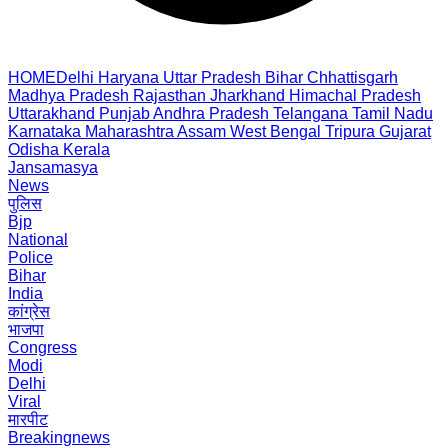
HOME
Delhi
Haryana
Uttar Pradesh
Bihar
Chhattisgarh
Madhya Pradesh
Rajasthan
Jharkhand
Himachal Pradesh
Uttarakhand
Punjab
Andhra Pradesh
Telangana
Tamil Nadu
Karnataka
Maharashtra
Assam
West Bengal
Tripura
Gujarat
Odisha
Kerala
Jansamasya
News
पुलिस
Bjp
National
Police
Bihar
India
कांग्रेस
भाजपा
Congress
Modi
Delhi
Viral
मारपीट
Breakingnews