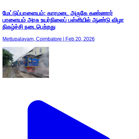
மேட்டுப்பாளையம்: காரமடை அருகே கண்ணார்
பாளையம் அரசு உயர்நிலைப் பள்ளியில் ஆண்டு விழா
நிகழ்ச்சி நடைபெற்றது
Mettupalayam, Coimbatore | Feb 20, 2026