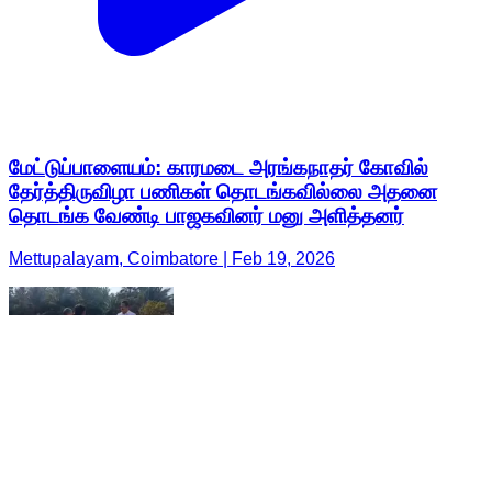
மேட்டுப்பாளையம்: காரமடை அரங்கநாதர் கோவில்
தேர்த்திருவிழா பணிகள் தொடங்கவில்லை அதனை
தொடங்க வேண்டி பாஜகவினர் மனு அளித்தனர்
Mettupalayam, Coimbatore | Feb 19, 2026