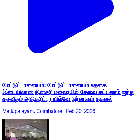
மேட்டுப்பாளையம்: மேட்டுப்பாளையம் உதகை
இடையிலான தினசரி மலைரயில் சேவை கட்டணம் ஐந்து
சதவீதம் அதிகரிப்பு ரயில்வே நிர்வாகம் தகவல்
Mettupalayam, Coimbatore | Feb 20, 2026