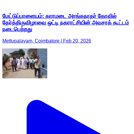
மேட்டுப்பாளையம்: காரமடை அரங்கநாதர் கோவில்
தேர்த்திருவிழாவை ஒட்டி நகராட்சியின் அவசரக் கூட்டம்
நடைபெற்றது
Mettupalayam, Coimbatore | Feb 20, 2026