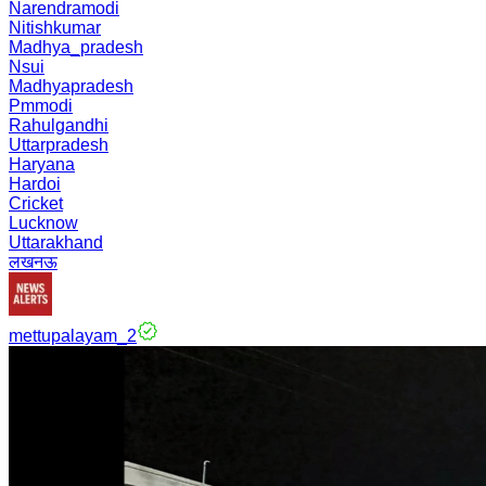
Narendramodi
Nitishkumar
Madhya_pradesh
Nsui
Madhyapradesh
Pmmodi
Rahulgandhi
Uttarpradesh
Haryana
Hardoi
Cricket
Lucknow
Uttarakhand
लखनऊ
mettupalayam_2