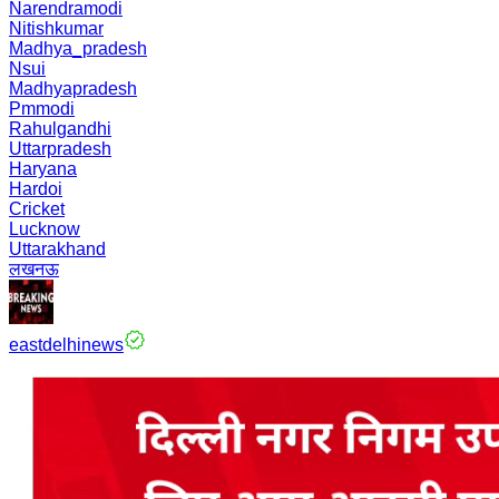
Narendramodi
Nitishkumar
Madhya_pradesh
Nsui
Madhyapradesh
Pmmodi
Rahulgandhi
Uttarpradesh
Haryana
Hardoi
Cricket
Lucknow
Uttarakhand
लखनऊ
eastdelhinews