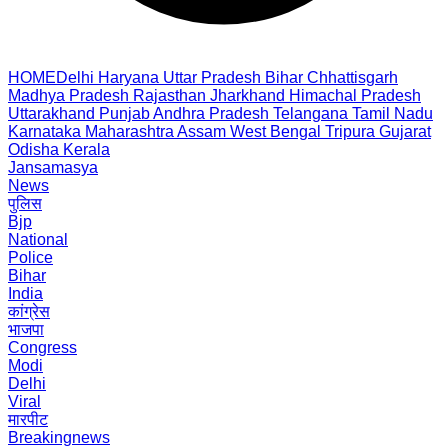
HOME
Delhi
Haryana
Uttar Pradesh
Bihar
Chhattisgarh
Madhya Pradesh
Rajasthan
Jharkhand
Himachal Pradesh
Uttarakhand
Punjab
Andhra Pradesh
Telangana
Tamil Nadu
Karnataka
Maharashtra
Assam
West Bengal
Tripura
Gujarat
Odisha
Kerala
Jansamasya
News
पुलिस
Bjp
National
Police
Bihar
India
कांग्रेस
भाजपा
Congress
Modi
Delhi
Viral
मारपीट
Breakingnews