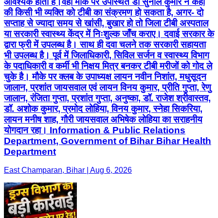
आवश्यक होता है।वहीं मौके पर उपस्थित डॉ सुनील कुमार ने कहा
की किसी भी व्यक्ति को टीबी का संक्रमण हो सकता है, अगर- दो
सप्ताह से ज्यादा समय से खांसी, बुखार हो तो जिला टीबी अस्पताल
या सरकारी स्वास्थ्य केंद्र में निःशुल्क जाँच कराए। दवाई सरकार के
द्वारा फ्री में उपलब्ध है। साथ ही दवा चलने तक सरकारी सहायता
भी उपलब्ध है। पूर्व में जिलाधिकारी, सिविल सर्जन व स्वास्थ्य विभाग
के पदाधिकारी व कर्मी भी निक्षय मित्र बनकर टीबी मरीजों को गोद ले
चुके है। मौके पर क्लब के उपाध्यक्ष लायन नवीन निशांत, मधुसूदन
जालान, प्रशांत जायसवाल एवं लायन विनय कुमार, प्रीति गुप्ता, रेणु
जालान, रंजिता गुप्ता, प्रशांत गुप्ता, अनुष्का, डॉ. राजेश श्रीवास्तव,
डॉ. अशोक कुमार, प्रमोद लोहिया, विनय कुमार, स्नेहा सिकरिया,
लायन मनीष शाह, गौरी जायसवाल अभिषेक लोहिया का सराहनीय
योगदान रहा। Information & Public Relations
Department, Government of Bihar Bihar Health
Department
East Champaran, Bihar | Aug 6, 2026