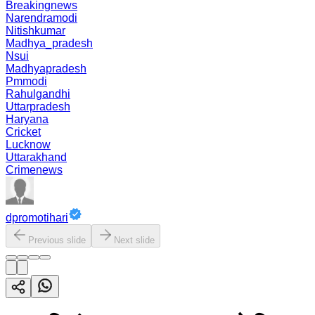
Breakingnews
Narendramodi
Nitishkumar
Madhya_pradesh
Nsui
Madhyapradesh
Pmmodi
Rahulgandhi
Uttarpradesh
Haryana
Cricket
Lucknow
Uttarakhand
Crimenews
dpromotihari
Previous slide
Next slide