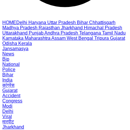
HOME
Delhi
Haryana
Uttar Pradesh
Bihar
Chhattisgarh
Madhya Pradesh
Rajasthan
Jharkhand
Himachal Pradesh
Uttarakhand
Punjab
Andhra Pradesh
Telangana
Tamil Nadu
Karnataka
Maharashtra
Assam
West Bengal
Tripura
Gujarat
Odisha
Kerala
Jansamasya
News
Bjp
National
Police
Bihar
India
कांग्रेस
Gujarat
Accident
Congress
Modi
Delhi
Viral
मारपीट
Jharkhand