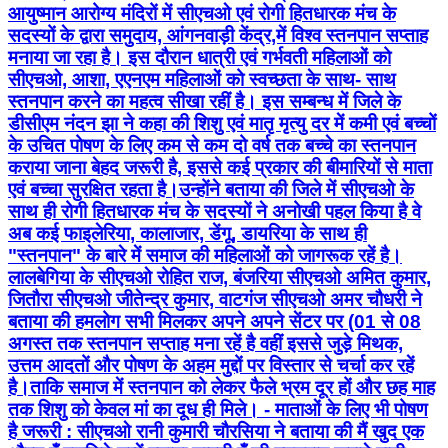
आयुष्मान आरोग्य मंदिरों में सीएचओ एवं रोगी हितधारक मंच के
सदस्यों के द्वारा समुदाय, आंगनवाड़ी केंद्र,में विश्व स्तनपान सप्ताह
मनाया जा रहा है। इस दौरान धात्री एवं गर्भवती महिलाओं को
सीएचओ, आशा, एएनएम महिलाओं को स्वच्छता के साथ- साथ
स्तनपान करने का महत्व सीखा रहीं है। इस सम्बन्ध में जिले के
डीसीएम नंदन झा ने कहा की शिशु एवं मातृ मृत्यु दर में कमी एवं बच्चों
के उचित पोषण के लिए कम से कम दो वर्ष तक बच्चे का स्तनपान
कराया जाना बेहद जरूरी है, इससे कई प्रकार की बीमारियों से माता
एवं बच्चा सुरक्षित रहता है।उन्होंने बताया की जिले में सीएचओ के
साथ ही रोगी हितधारक मंच के सदस्यों ने अनोखी पहल किया है वे
अब कई फाइलेरिया, कालाजार, डेंगू, डायरिया के साथ ही
"स्तनपान" के बारे में समाज की महिलाओं को जागरूक रहें है।
लालबेगिया के सीएचओ रोहित राज, बंजरिया सीएचओ अमित कुमार,
जितौरा सीएचओ जीतेन्द्र कुमार, वाटगंज सीएचओ अमर चौधरी ने
बताया की हमलोग सभी मिलकर अपने अपने सेंटर पर (01 से 08
अगस्त तक स्तनपान सप्ताह मना रहें है वहीं इससे जुड़े मिथक,
उत्तम आदतों और पोषण के अहम मुद्दों पर विस्तार से चर्चा कर रहें
है।ताकि समाज में स्तनपान को लेकर फैले भ्रम दूर हों और छह माह
तक शिशु को केवल मां का दूध ही मिले। - माताओं के लिए भी पोषण
है जरूरी : सीएचओ रानी कुमारी चौरसिया ने बताया की मैं खुद एक