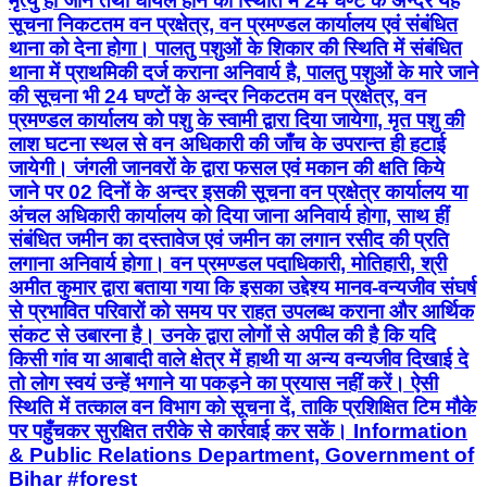
मृत्यु हो जाने तथा घायल होने की स्थिति में 24 घण्टे के अन्दर यह
सूचना निकटतम वन प्रक्षेत्र, वन प्रमण्डल कार्यालय एवं संबंधित
थाना को देना होगा। पालतु पशुओं के शिकार की स्थिति में संबंधित
थाना में प्राथमिकी दर्ज कराना अनिवार्य है, पालतु पशुओं के मारे जाने
की सूचना भी 24 घण्टों के अन्दर निकटतम वन प्रक्षेत्र, वन
प्रमण्डल कार्यालय को पशु के स्वामी द्वारा दिया जायेगा, मृत पशु की
लाश घटना स्थल से वन अधिकारी की जाँच के उपरान्त ही हटाई
जायेगी। जंगली जानवरों के द्वारा फसल एवं मकान की क्षति किये
जाने पर 02 दिनों के अन्दर इसकी सूचना वन प्रक्षेत्र कार्यालय या
अंचल अधिकारी कार्यालय को दिया जाना अनिवार्य होगा, साथ हीं
संबंधित जमीन का दस्तावेज एवं जमीन का लगान रसीद की प्रति
लगाना अनिवार्य होगा। वन प्रमण्डल पदाधिकारी, मोतिहारी, श्री
अमीत कुमार द्वारा बताया गया कि इसका उद्देश्य मानव-वन्यजीव संघर्ष
से प्रभावित परिवारों को समय पर राहत उपलब्ध कराना और आर्थिक
संकट से उबारना है। उनके द्वारा लोगों से अपील की है कि यदि
किसी गांव या आबादी वाले क्षेत्र में हाथी या अन्य वन्यजीव दिखाई दे
तो लोग स्वयं उन्हें भगाने या पकड़ने का प्रयास नहीं करें। ऐसी
स्थिति में तत्काल वन विभाग को सूचना दें, ताकि प्रशिक्षित टिम मौके
पर पहुँचकर सुरक्षित तरीके से कार्रवाई कर सकें। Information
& Public Relations Department, Government of
Bihar #forest