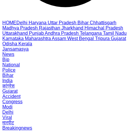
HOME
Delhi
Haryana
Uttar Pradesh
Bihar
Chhattisgarh
Madhya Pradesh
Rajasthan
Jharkhand
Himachal Pradesh
Uttarakhand
Punjab
Andhra Pradesh
Telangana
Tamil Nadu
Karnataka
Maharashtra
Assam
West Bengal
Tripura
Gujarat
Odisha
Kerala
Jansamasya
News
Bjp
National
Police
Bihar
India
कांग्रेस
Gujarat
Accident
Congress
Modi
Delhi
Viral
मारपीट
Breakingnews