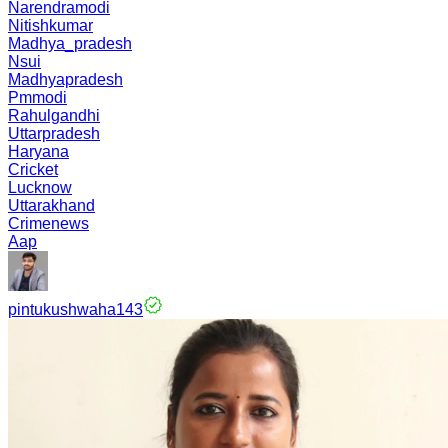
Narendramodi
Nitishkumar
Madhya_pradesh
Nsui
Madhyapradesh
Pmmodi
Rahulgandhi
Uttarpradesh
Haryana
Cricket
Lucknow
Uttarakhand
Crimenews
Aap
pintukushwaha143