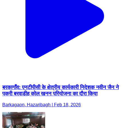
बरकागाँव: एनटीपीसी के क्षेत्रीय कार्यकारी निदेशक नवीन जैन ने
पकरी बरवाडीह कोल खनन परियोजना का दौरा किया
Barkagaon, Hazaribagh | Feb 18, 2026