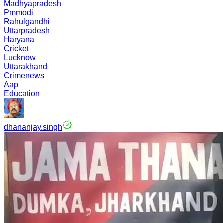
Madhyapradesh
Pmmodi
Rahulgandhi
Uttarpradesh
Haryana
Cricket
Lucknow
Uttarakhand
Crimenews
Aap
Education
dhananjay.singh