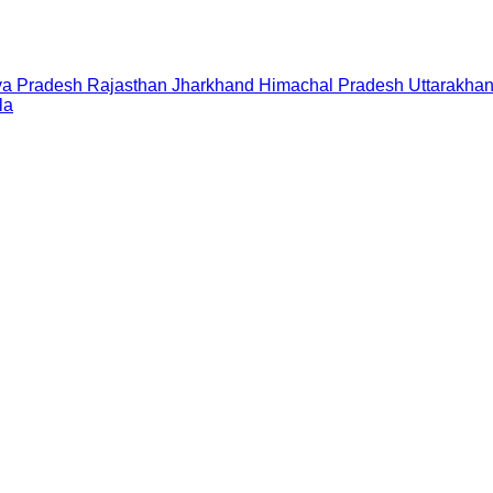
a Pradesh
Rajasthan
Jharkhand
Himachal Pradesh
Uttarakha
la