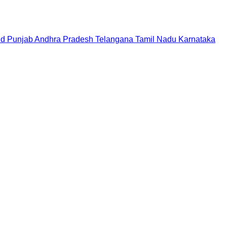
nd
Punjab
Andhra Pradesh
Telangana
Tamil Nadu
Karnataka