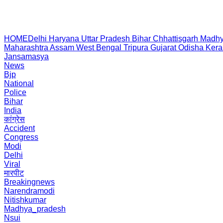
HOME
Delhi
Haryana
Uttar Pradesh
Bihar
Chhattisgarh
Madhy
Maharashtra
Assam
West Bengal
Tripura
Gujarat
Odisha
Kera
Jansamasya
News
Bjp
National
Police
Bihar
India
कांग्रेस
Accident
Congress
Modi
Delhi
Viral
मारपीट
Breakingnews
Narendramodi
Nitishkumar
Madhya_pradesh
Nsui