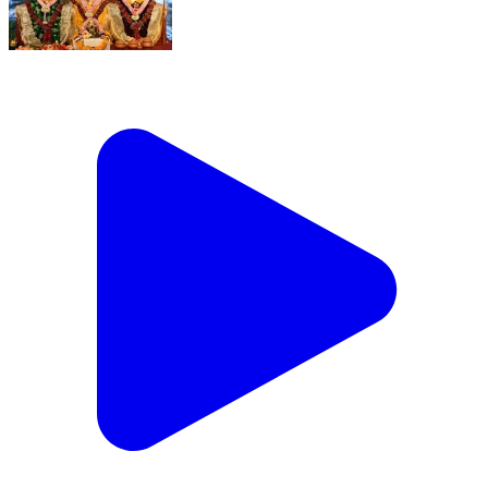
आस्था, परंपरा और विकास का संगम। माननीय मुख्यमंत्री श्री
विष्णुदेव साय जी अमलीपदर की ऐतिहासिक भगवान जगन्नाथ
रथयात्रा महापर्व में शामिल हुए। भगवान जगन्नाथ, बलभद्र एवं माता