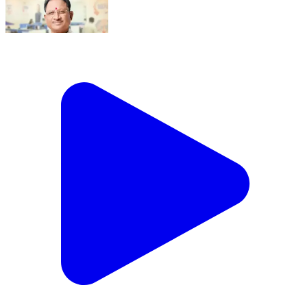
मुख्यमंत्री हेल्पलाइन 1076 एक महीने में 42,000 से अधिक
शिकायतों का समाधान #CMhelpline1076
#SushasanSamwad #GoodGoverance