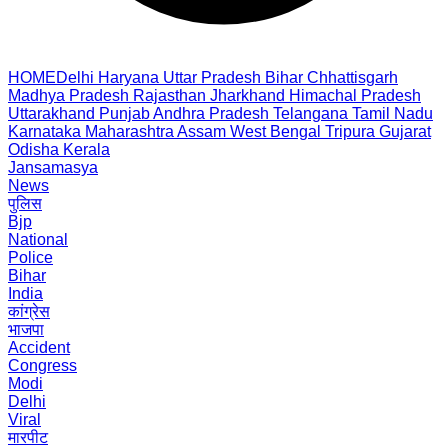
HOME
Delhi
Haryana
Uttar Pradesh
Bihar
Chhattisgarh
Madhya Pradesh
Rajasthan
Jharkhand
Himachal Pradesh
Uttarakhand
Punjab
Andhra Pradesh
Telangana
Tamil Nadu
Karnataka
Maharashtra
Assam
West Bengal
Tripura
Gujarat
Odisha
Kerala
Jansamasya
News
पुलिस
Bjp
National
Police
Bihar
India
कांग्रेस
भाजपा
Accident
Congress
Modi
Delhi
Viral
मारपीट