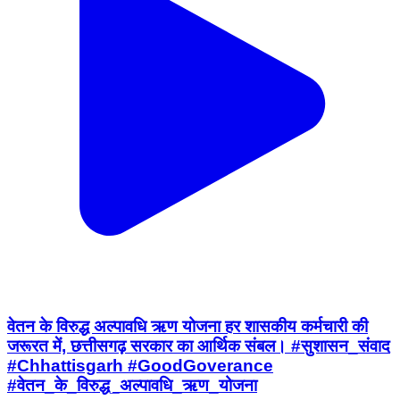
वेतन के विरुद्ध अल्पावधि ऋण योजना हर शासकीय कर्मचारी की
जरूरत में, छत्तीसगढ़ सरकार का आर्थिक संबल। #सुशासन_संवाद
#Chhattisgarh #GoodGoverance
#वेतन_के_विरुद्ध_अल्पावधि_ऋण_योजना