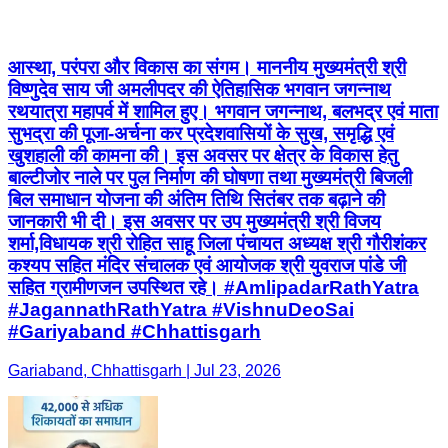
सुभद्रा की पूजा-अर्चना कर प्रदेशवासियों के सुख, समृद्धि एवं
खुशहाली की कामना की। इस अवसर पर क्षेत्र के विकास हेतु
बाल्टीजोर नाले पर पुल निर्माण की घोषणा तथा मुख्यमंत्री बिजली
बिल समाधान योजना की अंतिम तिथि सितंबर तक बढ़ाने की
जानकारी भी दी। इस अवसर पर उप मुख्यमंत्री श्री विजय
शर्मा,विधायक श्री रोहित साहू जिला पंचायत अध्यक्ष श्री गौरीशंकर
कश्यप सहित मंदिर संचालक एवं आयोजक श्री युवराज पांडे जी
सहित ग्रामीणजन उपस्थित रहे। #AmlipadarRathYatra
#JagannathRathYatra #VishnuDeoSai
#Gariyaband #Chhattisgarh
Gariaband, Chhattisgarh | Jul 23, 2026