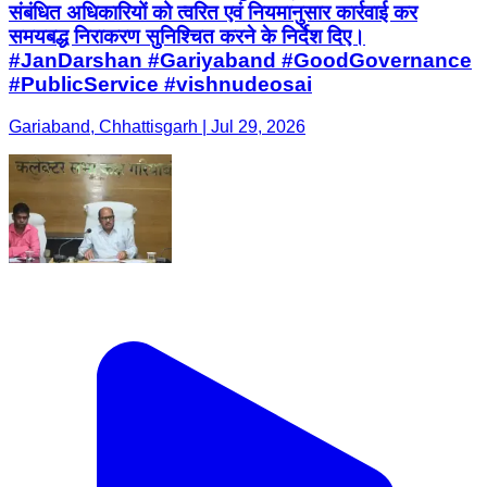
संबंधित अधिकारियों को त्वरित एवं नियमानुसार कार्रवाई कर
समयबद्ध निराकरण सुनिश्चित करने के निर्देश दिए।
#JanDarshan #Gariyaband #GoodGovernance
#PublicService #vishnudeosai
Gariaband, Chhattisgarh | Jul 29, 2026