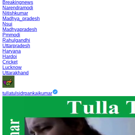
Breakingnews
Narendramodi
Nitishkumar
Madhya_pradesh
Nsui
Madhyapradesh
Pmmodi
Rahulgandhi
Uttarpradesh
Haryana
Hardoi
Cricket
Lucknow
Uttarakhand
tullatulsidrpankajkumar