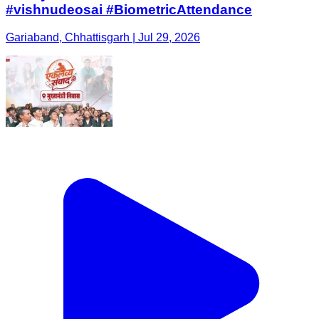
#vishnudeosai #BiometricAttendance
Gariaband, Chhattisgarh | Jul 29, 2026