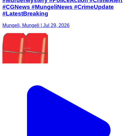
#MurderMystery #PoliceAction #CrimeAlert
#CGNews #MungeliNews #CrimeUpdate
#LatestBreaking
Mungeli, Mungeli | Jul 29, 2026