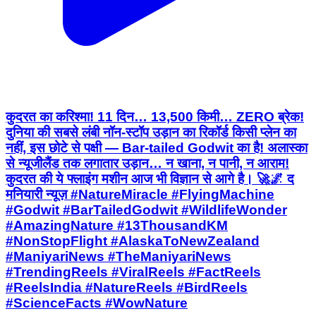
कुदरत का करिश्मा! 11 दिन… 13,500 किमी… ZERO ब्रेक!
दुनिया की सबसे लंबी नॉन-स्टॉप उड़ान का रिकॉर्ड किसी प्लेन का
नहीं, इस छोटे से पक्षी — Bar-tailed Godwit का है! अलास्का
से न्यूजीलैंड तक लगातार उड़ान… न खाना, न पानी, न आराम!
कुदरत की ये फ्लाइंग मशीन आज भी विज्ञान से आगे है। 🚀🌌 द
मनियारी न्यूज़ #NatureMiracle #FlyingMachine
#Godwit #BarTailedGodwit #WildlifeWonder
#AmazingNature #13ThousandKM
#NonStopFlight #AlaskaToNewZealand
#ManiyariNews #TheManiyariNews
#TrendingReels #ViralReels #FactReels
#ReelsIndia #NatureReels #BirdReels
#ScienceFacts #WowNature