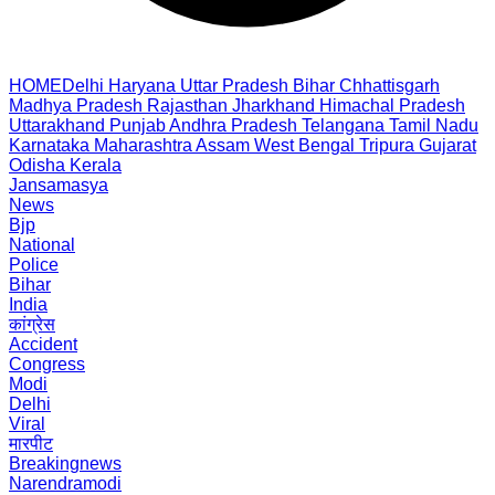
HOME
Delhi
Haryana
Uttar Pradesh
Bihar
Chhattisgarh
Madhya Pradesh
Rajasthan
Jharkhand
Himachal Pradesh
Uttarakhand
Punjab
Andhra Pradesh
Telangana
Tamil Nadu
Karnataka
Maharashtra
Assam
West Bengal
Tripura
Gujarat
Odisha
Kerala
Jansamasya
News
Bjp
National
Police
Bihar
India
कांग्रेस
Accident
Congress
Modi
Delhi
Viral
मारपीट
Breakingnews
Narendramodi