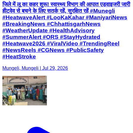
जिले में लू का कहर शुरू! स्वास्थ्य विभाग की आपात एडवाइजरी जारी
हीटवेव से बचने के लिए सतर्क रहें, सुरक्षित रहें #Munegli
#HeatwaveAlert #LooKaKahar #ManiyariNews
#BreakingNews #ChhattisgarhNews
#WeatherUpdate #HealthAdvisory
#SummerAlert #ORS #StayHydrated
#Heatwave2026 #ViralVideo #TrendingReel
#NewsReels #CGNews #PublicSafety
#HeatStroke
Mungeli, Mungeli | Jul 29, 2026