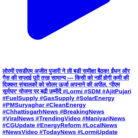
लोरमी एसडीएम अजीत पुजारी ने ली बड़ी समीक्षा बैठक! ईंधन और
गैस की सप्लाई पूरी तरह सामान्य — किसी को नहीं होगी कमी की
दिक्कत संचालकों को सोलर ऊर्जा अपनाने की अपील, ‘पीएम
सूर्यघर’ योजना पर बढ़ी उम्मीदें #Lormi #SDM #AjitPujari
#FuelSupply #GasSupply #SolarEnergy
#PMSuryaghar #CleanEnergy
#ChhattisgarhNews #BreakingNews
#ViralNews #TrendingVideo #ManiyariNews
#CGUpdate #EnergyReform #LocalNews
#NewsVideo #TodayNews #LormiUpdate