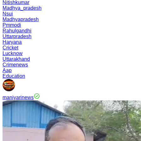
Nitishkumar
Madhya_pradesh
Nsui
Madhyapradesh
Pmmodi
Rahulgandhi
Uttarpradesh
Haryana
Cricket
Lucknow
Uttarakhand
Crimenews
Aap
Education
maniyarinews