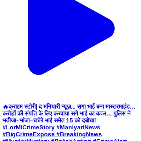
🔥क्राइम स्टोरी| द मनियारी न्यूज़... सगा भाई बना मास्टरमाइंड…
करोड़ों की संपत्ति के लिए करवाया सगे भाई का कत्ल… पुलिस ने
भतीजा–भांजा–चचेरे भाई समेत 15 को दबोचा!
#LorMiCrimeStory #ManiyariNews
#BigCrimeExpose #BreakingNews