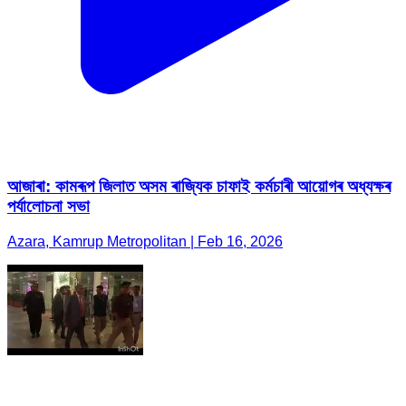
আজাৰা: কামৰূপ জিলাত অসম ৰাজ্যিক চাফাই কৰ্মচাৰী আয়োগৰ অধ্যক্ষৰ
পৰ্যালোচনা সভা
Azara, Kamrup Metropolitan | Feb 16, 2026