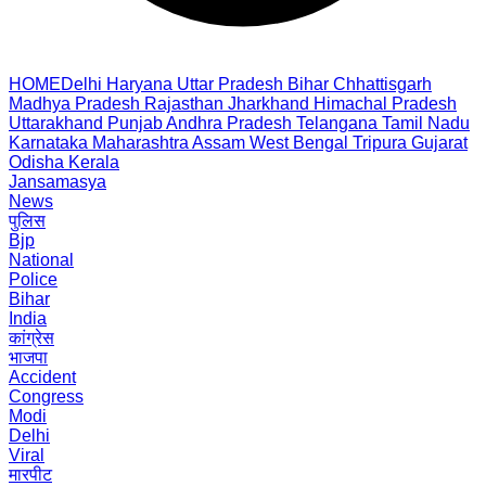
HOME
Delhi
Haryana
Uttar Pradesh
Bihar
Chhattisgarh
Madhya Pradesh
Rajasthan
Jharkhand
Himachal Pradesh
Uttarakhand
Punjab
Andhra Pradesh
Telangana
Tamil Nadu
Karnataka
Maharashtra
Assam
West Bengal
Tripura
Gujarat
Odisha
Kerala
Jansamasya
News
पुलिस
Bjp
National
Police
Bihar
India
कांग्रेस
भाजपा
Accident
Congress
Modi
Delhi
Viral
मारपीट