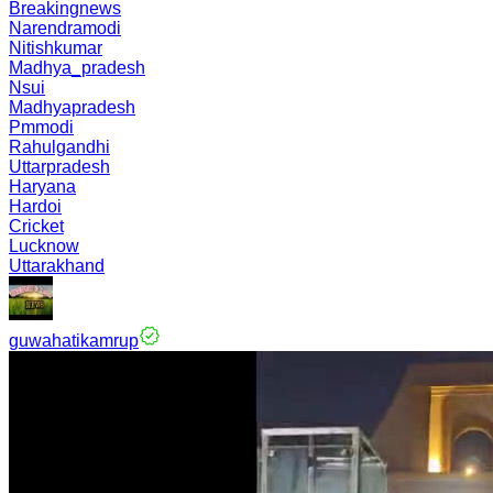
Breakingnews
Narendramodi
Nitishkumar
Madhya_pradesh
Nsui
Madhyapradesh
Pmmodi
Rahulgandhi
Uttarpradesh
Haryana
Hardoi
Cricket
Lucknow
Uttarakhand
guwahatikamrup