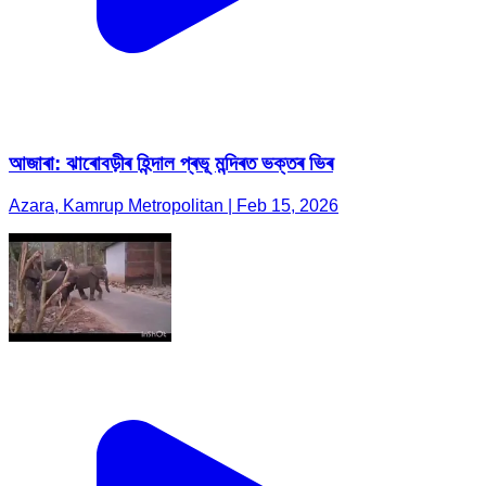
আজাৰা: ঝাৰোবড়ীৰ হিন্দাল প্ৰভূ মন্দিৰত ভক্তৰ ভিৰ
Azara, Kamrup Metropolitan | Feb 15, 2026