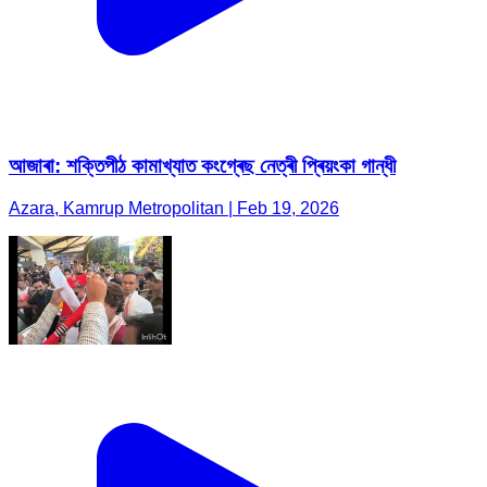
আজাৰা: শক্তিপীঠ কামাখ্যাত কংগ্ৰেছ নেত্ৰী প্ৰিয়ংকা গান্ধী
Azara, Kamrup Metropolitan | Feb 19, 2026