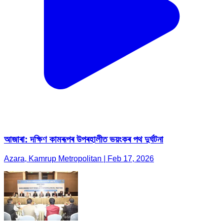
আজাৰা: দক্ষিণ কামৰূপৰ উপৰহালীত ভয়ংকৰ পথ দুৰ্ঘটনা
Azara, Kamrup Metropolitan | Feb 17, 2026