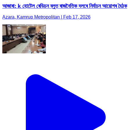
আজাৰা: k হোটেল ৰেডিচন ব্লুত ৰাজনৈতিক দলৰে নিৰ্বাচন আয়োগৰ বৈঠক
Azara, Kamrup Metropolitan | Feb 17, 2026