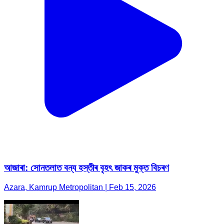
আজাৰা: সোনতলাত বন্য হস্তীৰ বৃহৎ জাকৰ মুক্ত বিচৰণ
Azara, Kamrup Metropolitan | Feb 15, 2026