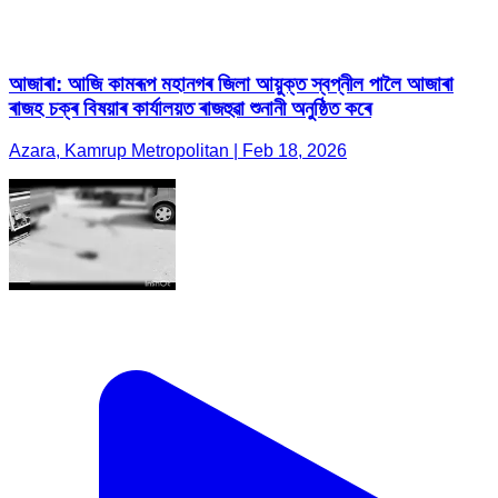
আজাৰা: আজি কামৰূপ মহানগৰ জিলা আয়ুক্ত স্বপ্নীল পালৈ আজাৰা
ৰাজহ চক্ৰ বিষয়াৰ কাৰ্যালয়ত ৰাজহুৱা শুনানী অনুষ্ঠিত কৰে
Azara, Kamrup Metropolitan | Feb 18, 2026