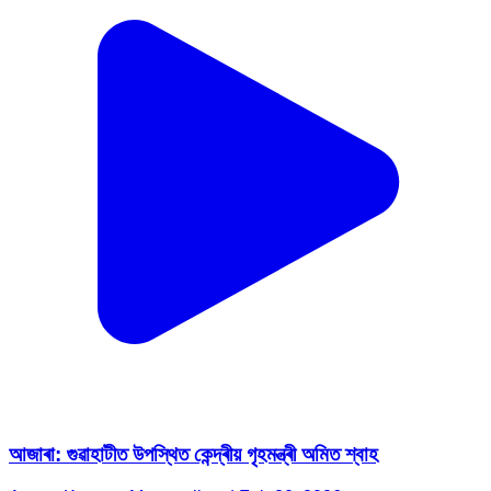
আজাৰা: গুৱাহাটীত উপস্থিত কেন্দ্ৰীয় গৃহমন্ত্ৰী অমিত শ্বাহ