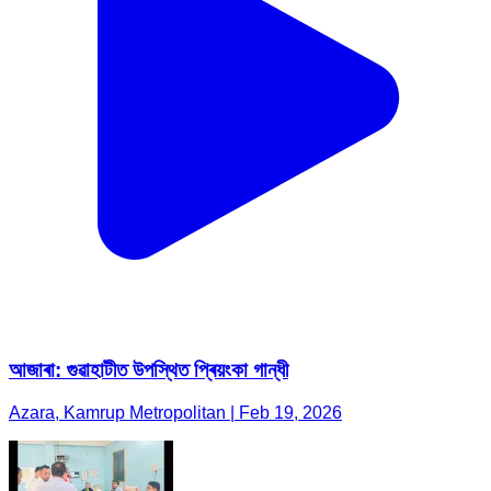
আজাৰা: গুৱাহাটীত উপস্থিত প্ৰিয়ংকা গান্ধী
Azara, Kamrup Metropolitan | Feb 19, 2026