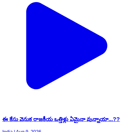
ఈ కేసు వెనుక రాజకీయ ఒత్తిళ్లు ఏమైనా వున్నాయా...??
India | Aug 9, 2026