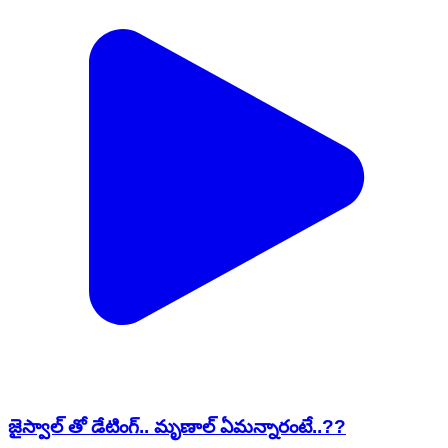
జైస్వాల్ తో డేటింగ్.. మృణాల్ ఏమన్నారంటే..??