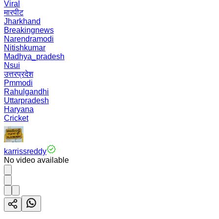
Viral
मारपीट
Jharkhand
Breakingnews
Narendramodi
Nitishkumar
Madhya_pradesh
Nsui
उत्तरप्रदेश
Pmmodi
Rahulgandhi
Uttarpradesh
Haryana
Cricket
karrissreddy
No video available