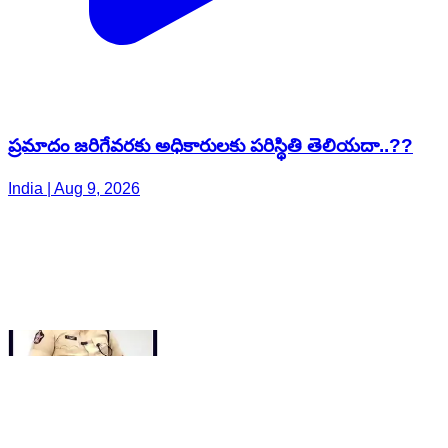
ప్రమాదం జరిగేవరకు అధికారులకు పరిస్థితి తెలియదా..??
India | Aug 9, 2026