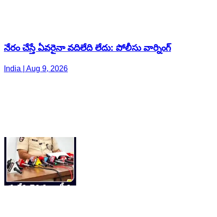
నేరం చేస్తే ఏవరైనా వదిలేది లేదు: పోలీసు వార్నింగ్
India | Aug 9, 2026