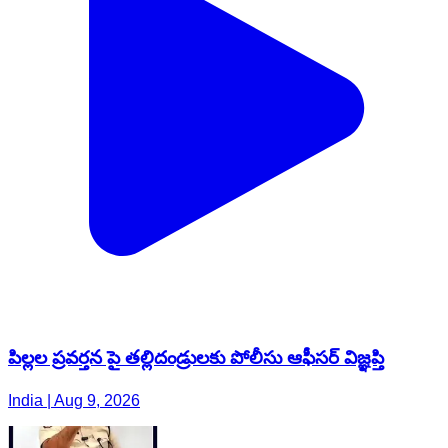
పిల్లల ప్రవర్తన పై తల్లిదండ్రులకు పోలీసు ఆఫీసర్ విజ్ఞప్తి
India | Aug 9, 2026