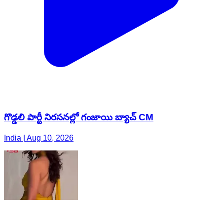
గొడ్డలి పార్టీ నిరసనల్లో గంజాయి బ్యాచ్ CM
India | Aug 10, 2026