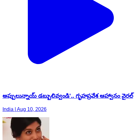
అప్పులున్నాయ్ డబ్బులివ్వండి'.. గృహప్రవేశ ఆహ్వానం వైరల్
India | Aug 10, 2026