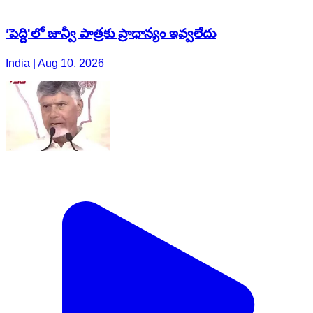
‘పెద్ది'లో జాన్వీ పాత్రకు ప్రాధాన్యం ఇవ్వలేదు
India | Aug 10, 2026