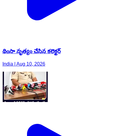
థింసా నృత్యం చేసిన కలెక్టర్
India | Aug 10, 2026