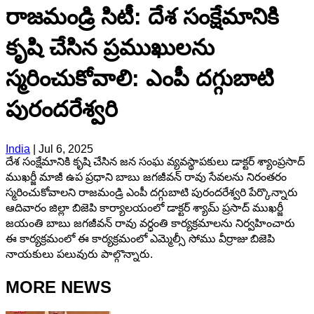
రాజమండ్రి సిటీ: దేశ సంక్షేమానికి
కృషి చేసిన ప్రముఖులను
స్మరించుకోవాలి: ఎంపీ దగ్గుబాటి
పురందరేశ్వరి
India
|
Jul 6, 2025
దేశ సంక్షేమానికి కృషి చేసిన జన సంఘ వ్యవస్థాపకులు డాక్టర్ శ్యాంప్రసాద్
ముఖర్జీ మాజీ ఉప ప్రధాని బాబు జగజీవన్ రావు సేవలను నిరంతరం
స్మరించుకోవాలని రాజమండ్రి ఎంపీ దగ్గుబాటి పురందరేశ్వరి పేర్కొన్నారు
ఆదివారం జిల్లా బిజెపి కార్యాలయంలో డాక్టర్ శ్యామ్ ప్రసాద్ ముఖర్జీ
జయంతి బాబు జగజీవన్ రావు వర్ధంతి కార్యక్రమాలను నిర్వహించారు
ఈ కార్యక్రమంలో ఈ కార్యక్రమంలో ఎమ్మెల్సీ సోము వీర్రాజు బిజెపి
నాయకులు పలువురు పాల్గొన్నారు.
MORE NEWS