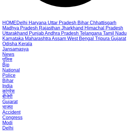
HOME
Delhi
Haryana
Uttar Pradesh
Bihar
Chhattisgarh
Madhya Pradesh
Rajasthan
Jharkhand
Himachal Pradesh
Uttarakhand
Punjab
Andhra Pradesh
Telangana
Tamil Nadu
Karnataka
Maharashtra
Assam
West Bengal
Tripura
Gujarat
Odisha
Kerala
Jansamasya
News
पुलिस
Bjp
National
Police
Bihar
India
कांग्रेस
बीजेपी
Gujarat
भाजपा
Accident
Congress
Modi
Delhi