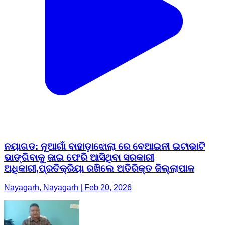
ନୟାଗଡ: ନୂଆଗାଁ ବାହାଡ଼ାଝୋଲା ରେ ବେଆଇନୀ ଇଟାଭାଟି
ଭାଙ୍ଗିବାକୁ ଜାଇ ଫେରି ଆସିଥିବା ସରକାରୀ
ଅଧିକାରୀ,ପ୍ରତିକ୍ରିୟା ରଖିଲେ ଅତିରିକ୍ତ ଜିଲ୍ଲାପାଳ
Nayagarh, Nayagarh | Feb 20, 2026