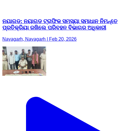
ନୟାଗଡ: ନୟାଗଡ ଟ୍ରାଫିକ ସମସ୍ୟା ସମାଧାନ ନିମନ୍ତେ
ପ୍ରତିକ୍ରିୟା ରଖିଲେ ପରିବହନ ବିଭାଗର ଅଧିକାରୀ
Nayagarh, Nayagarh | Feb 20, 2026