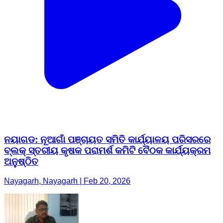
ନୟାଗଡ: ନୂଆଗାଁ ପଞ୍ଚାୟତ ସମିତି କାର୍ଯ୍ୟାଳୟ ପରିସରରେ
ବ୍ଲକ୍ ସ୍ତରୀୟ କୃଷକ ପରାମର୍ଶ କମିଟି ବୈଠକ କାର୍ଯ୍ୟକ୍ରମ
ଅନୁଷ୍ଠିତ
Nayagarh, Nayagarh | Feb 20, 2026