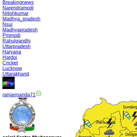
Breakingnews
Narendramodi
Nitishkumar
Madhya_pradesh
Nsui
Madhyapradesh
Pmmodi
Rahulgandhi
Uttarpradesh
Haryana
Hardoi
Cricket
Lucknow
Uttarakhand
ranjannanda71