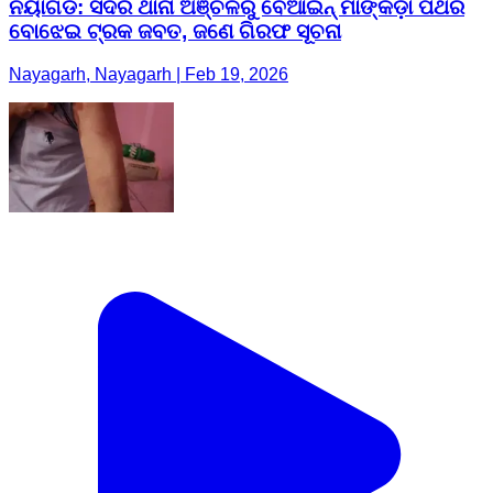
ନୟାଗଡ: ସଦର ଥାନା ଅଞ୍ଚଳରୁ ବେଆଇନ୍ ମାଙ୍କଡ଼ା ପଥର
ବୋଝେଇ ଟ୍ରକ ଜବତ, ଜଣେ ଗିରଫ ସୂଚନା
Nayagarh, Nayagarh | Feb 19, 2026