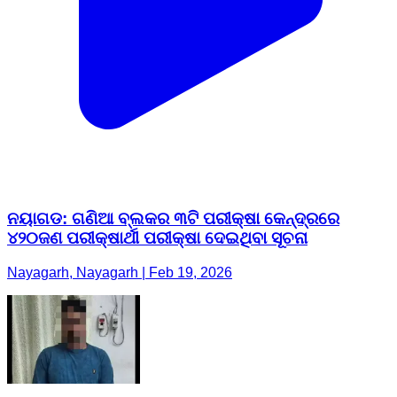
ନୟାଗଡ: ଗଣିଆ ବ୍ଲକର ୩ଟି ପରୀକ୍ଷା କେନ୍ଦ୍ରରେ
୪୨୦ଜଣ ପରୀକ୍ଷାର୍ଥୀ ପରୀକ୍ଷା ଦେଇଥିବା ସୂଚନା
Nayagarh, Nayagarh | Feb 19, 2026