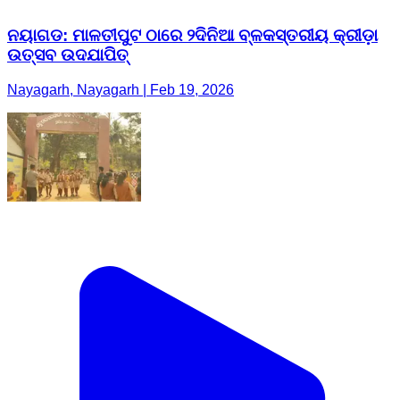
ନୟାଗଡ: ମାଳତୀପୁଟ ଠାରେ ୨ଦିନିଆ ବ୍ଳକସ୍ତରୀୟ କ୍ରୀଡ଼ା
ଉତ୍ସବ ଉଦଯାପିତ୍‌
Nayagarh, Nayagarh | Feb 19, 2026