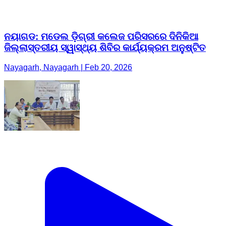
ନୟାଗଡ: ମଡେଲ ଡ଼ିଗ୍ରୀ କଲେଜ ପରିସରରେ ଦିନିକିଆ
ଜିଲ୍ଲାସ୍ତରୀୟ ସ୍ୱାସ୍ଥ୍ୟ ଶିବିର କାର୍ଯ୍ୟକ୍ରମ ଅନୁଷ୍ଟିତ
Nayagarh, Nayagarh | Feb 20, 2026