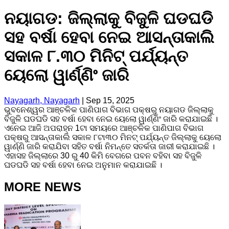
ନୟାଗଡ: ଜିଲ୍ଲାକୁ ବିଜୁଳି ଘଡଘଡି
ସହ ବର୍ଷା ହେବା ନେଇ ଆସନ୍ତାକାଲି
ସକାଳ ୮.୩୦ ମିନିଟ୍ ପର୍ଯ୍ୟନ୍ତ
ୟେଲୋ ୱାର୍ଣ୍ଣିଂ ଜାରି
Nayagarh, Nayagarh
|
Sep 15, 2025
ଭୁବନେଶ୍ୱର ଆଞ୍ଚଳିକ ପାଣିପାଗ ବିଭାଗ ପକ୍ଷରୁ ନୟାଗଡ ଜିଲ୍ଲାକୁ
ବିଜୁଳି ଘଡଘଡି ସହ ବର୍ଷା ହେବା ନେଇ ୟେଲୋ ୱାର୍ଣ୍ଣିଂ ଜାରି କରାଯାଇଛି ।
ଏନେଇ ଆଜି ଅପରାହ୍ନ 1ଟା ସମୟରେ ଆଞ୍ଚଳିକ ପାଣିପାଗ ବିଭାଗ
ପକ୍ଷରୁ ଆସନ୍ତାକାଲି ସକାଳ ୮ଟା୩୦ ମିନଟ୍ ପର୍ଯ୍ୟନ୍ତ ଜିଲ୍ଲାକୁ ୟେଲୋ
ୱାର୍ଣ୍ଣି ଜାରି କରାଯିବା ସହିତ ବର୍ଷା ନିମନ୍ତେ ସତର୍କତା ଜାରୀ କରାଯାଇଛି ।
ଏହାସହ ଜିଲ୍ଲାରେ 30 ରୁ 40 କିମି ବେଗରେ ପବନ ବହିବା ସହ ବିଜୁଳି
ଘଡଘଡି ସହ ବର୍ଷା ହେବା ନେଇ ଅନୁମାନ କରାଯାଇଛି ।
MORE NEWS