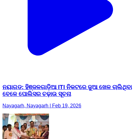
ନୟାଗଡ: ହିଞ୍ଜଳଗାଡ଼ିଆ ITI ନିକଟରେ ଜୁଆ ଖେଳ ଚାଲିଥିବା
ବେଳେ ପୋଲିସର ଚଢ଼ାଉ ସୂଚନା
Nayagarh, Nayagarh | Feb 19, 2026