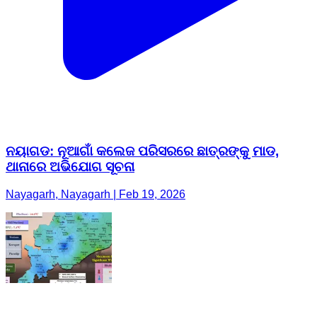
ନୟାଗଡ: ନୂଆଗାଁ କଲେଜ ପରିସରରେ ଛାତ୍ରଙ୍କୁ ମାଡ,
ଥାନାରେ ଅଭିଯୋଗ ସୂଚନା
Nayagarh, Nayagarh | Feb 19, 2026