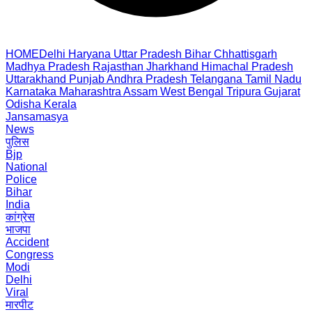
HOME
Delhi
Haryana
Uttar Pradesh
Bihar
Chhattisgarh
Madhya Pradesh
Rajasthan
Jharkhand
Himachal Pradesh
Uttarakhand
Punjab
Andhra Pradesh
Telangana
Tamil Nadu
Karnataka
Maharashtra
Assam
West Bengal
Tripura
Gujarat
Odisha
Kerala
Jansamasya
News
पुलिस
Bjp
National
Police
Bihar
India
कांग्रेस
भाजपा
Accident
Congress
Modi
Delhi
Viral
मारपीट