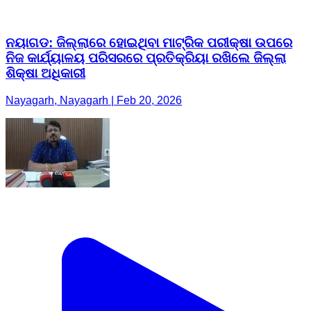
ନୟାଗଡ: ଜିଲ୍ଲାରେ ହୋଇଥିବା ମାଟ୍ରିକ ପରୀକ୍ଷା ଉପରେ
ନିଜ କାର୍ଯ୍ୟାଳୟ ପରିସରରେ ପ୍ରତିକ୍ରିୟା ରଖିଲେ ଜିଲ୍ଲା
ଶିକ୍ଷା ଅଧିକାରୀ
Nayagarh, Nayagarh | Feb 20, 2026