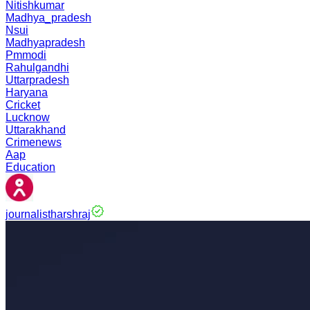
Nitishkumar
Madhya_pradesh
Nsui
Madhyapradesh
Pmmodi
Rahulgandhi
Uttarpradesh
Haryana
Cricket
Lucknow
Uttarakhand
Crimenews
Aap
Education
journalistharshraj