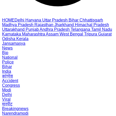
HOME
Delhi
Haryana
Uttar Pradesh
Bihar
Chhattisgarh
Madhya Pradesh
Rajasthan
Jharkhand
Himachal Pradesh
Uttarakhand
Punjab
Andhra Pradesh
Telangana
Tamil Nadu
Karnataka
Maharashtra
Assam
West Bengal
Tripura
Gujarat
Odisha
Kerala
Jansamasya
News
Bjp
National
Police
Bihar
India
कांग्रेस
Accident
Congress
Modi
Delhi
Viral
मारपीट
Breakingnews
Narendramodi