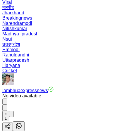
Viral
मारपीट
Jharkhand
Breakingnews
Narendramodi
Nitishkumar
Madhya_pradesh
Nsui
उत्तरप्रदेश
Pmmodi
Rahulgandhi
Uttarpradesh
Haryana
Cricket
lambhuaexpressnews
No video available
1