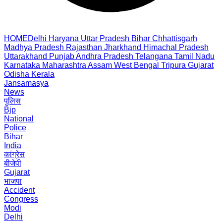
HOME
Delhi
Haryana
Uttar Pradesh
Bihar
Chhattisgarh
Madhya Pradesh
Rajasthan
Jharkhand
Himachal Pradesh
Uttarakhand
Punjab
Andhra Pradesh
Telangana
Tamil Nadu
Karnataka
Maharashtra
Assam
West Bengal
Tripura
Gujarat
Odisha
Kerala
Jansamasya
News
पुलिस
Bjp
National
Police
Bihar
India
कांग्रेस
बीजेपी
Gujarat
भाजपा
Accident
Congress
Modi
Delhi