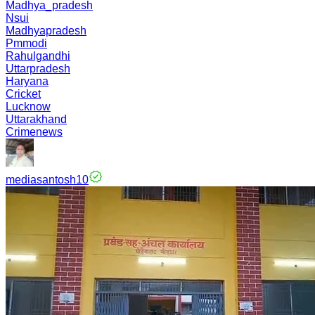
Madhya_pradesh
Nsui
Madhyapradesh
Pmmodi
Rahulgandhi
Uttarpradesh
Haryana
Cricket
Lucknow
Uttarakhand
Crimenews
mediasantosh10