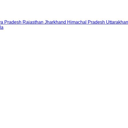
a Pradesh
Rajasthan
Jharkhand
Himachal Pradesh
Uttarakha
la