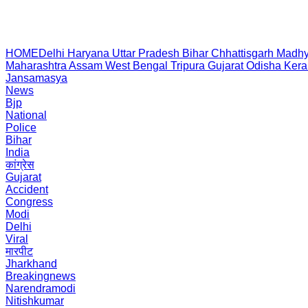
HOME
Delhi
Haryana
Uttar Pradesh
Bihar
Chhattisgarh
Madhy
Maharashtra
Assam
West Bengal
Tripura
Gujarat
Odisha
Kera
Jansamasya
News
Bjp
National
Police
Bihar
India
कांग्रेस
Gujarat
Accident
Congress
Modi
Delhi
Viral
मारपीट
Jharkhand
Breakingnews
Narendramodi
Nitishkumar