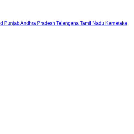
nd
Punjab
Andhra Pradesh
Telangana
Tamil Nadu
Karnataka