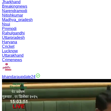
Jharkhand
Breakingnews
Narendramodi
Nitishkumar
Madhya_pradesh
Nsui
Pmmodi
Rahulgandhi
Uttarpradesh
Haryana
Cricket
Lucknow
Uttarakhand
Crimenews
bhandaraupdate24