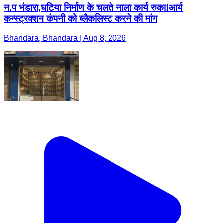
न.प भंडारा,घटिया निर्माण के चलते नाला कार्य रुका!आर्य
कन्स्ट्रक्शन कंपनी को ब्लैकलिस्ट करने की मांग
Bhandara, Bhandara | Aug 8, 2026