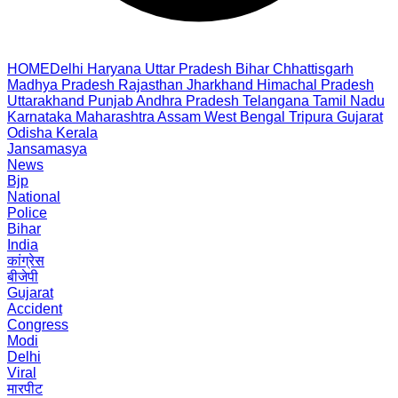
HOME
Delhi
Haryana
Uttar Pradesh
Bihar
Chhattisgarh
Madhya Pradesh
Rajasthan
Jharkhand
Himachal Pradesh
Uttarakhand
Punjab
Andhra Pradesh
Telangana
Tamil Nadu
Karnataka
Maharashtra
Assam
West Bengal
Tripura
Gujarat
Odisha
Kerala
Jansamasya
News
Bjp
National
Police
Bihar
India
कांग्रेस
बीजेपी
Gujarat
Accident
Congress
Modi
Delhi
Viral
मारपीट