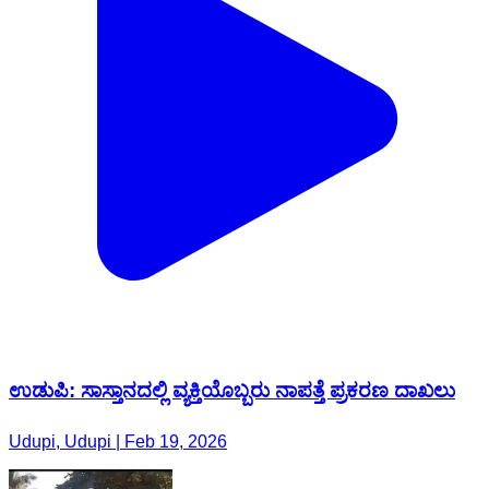
ಉಡುಪಿ: ಸಾಸ್ತಾನದಲ್ಲಿ ವ್ಯಕ್ತಿಯೊಬ್ಬರು ನಾಪತ್ತೆ ಪ್ರಕರಣ ದಾಖಲು
Udupi, Udupi | Feb 19, 2026