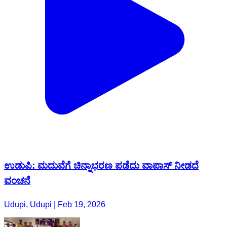
ಉಡುಪಿ: ಮದುವೆಗೆ ಚಿನ್ನಾಭರಣ ಪಡೆದು ವಾಪಾಸ್ ನೀಡದೆ
ವಂಚನೆ
Udupi, Udupi | Feb 19, 2026