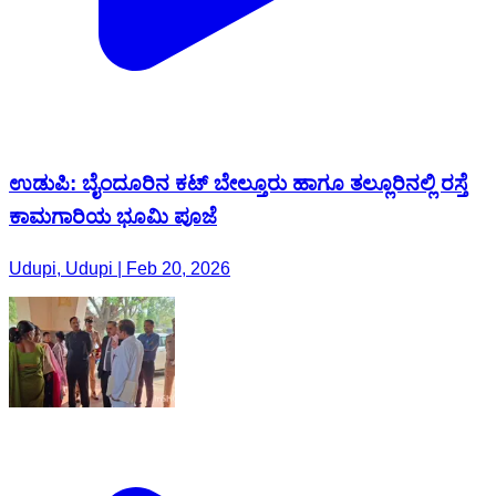
ಉಡುಪಿ: ಬೈಂದೂರಿನ ಕಟ್ ಬೇಲ್ತೂರು ಹಾಗೂ‌ ತಲ್ಲೂರಿನಲ್ಲಿ ರಸ್ತೆ
ಕಾಮಗಾರಿಯ ಭೂಮಿ ಪೂಜೆ
Udupi, Udupi | Feb 20, 2026