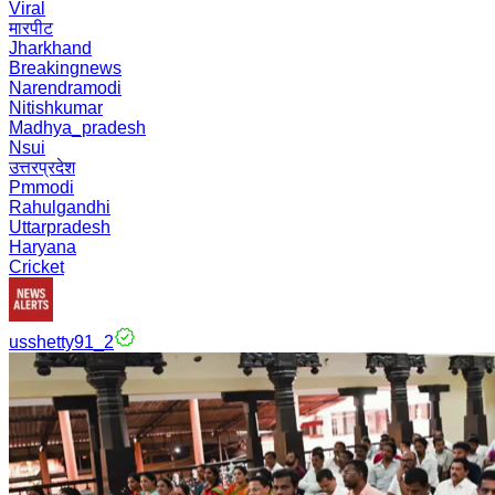
Viral
मारपीट
Jharkhand
Breakingnews
Narendramodi
Nitishkumar
Madhya_pradesh
Nsui
उत्तरप्रदेश
Pmmodi
Rahulgandhi
Uttarpradesh
Haryana
Cricket
usshetty91_2