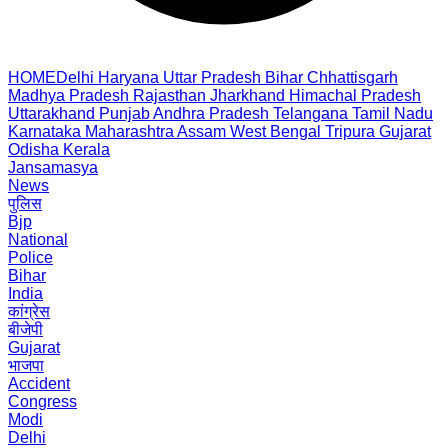
HOME
Delhi
Haryana
Uttar Pradesh
Bihar
Chhattisgarh
Madhya Pradesh
Rajasthan
Jharkhand
Himachal Pradesh
Uttarakhand
Punjab
Andhra Pradesh
Telangana
Tamil Nadu
Karnataka
Maharashtra
Assam
West Bengal
Tripura
Gujarat
Odisha
Kerala
Jansamasya
News
पुलिस
Bjp
National
Police
Bihar
India
कांग्रेस
बीजेपी
Gujarat
भाजपा
Accident
Congress
Modi
Delhi