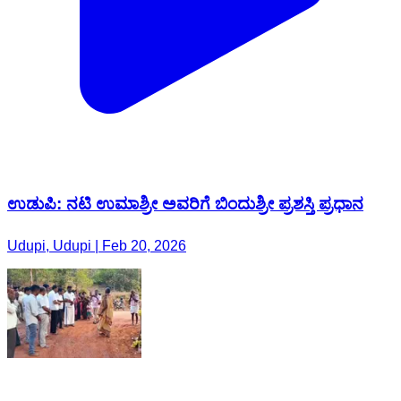
ಉಡುಪಿ: ನಟಿ ಉಮಾಶ್ರೀ ಅವರಿಗೆ ಬಿಂದುಶ್ರೀ ಪ್ರಶಸ್ತಿ ಪ್ರಧಾನ
Udupi, Udupi | Feb 20, 2026