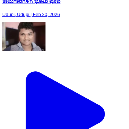
ಕಾಮಗಾರಿಗಳಿಗೆ ಭೂಮಿ ಪೂಜೆ
Udupi, Udupi | Feb 20, 2026