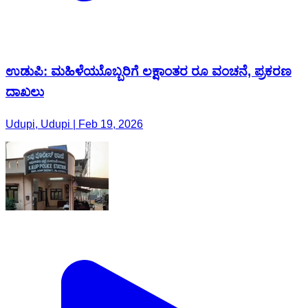
ಉಡುಪಿ: ಮಹಿಳೆಯುೊಬ್ಬರಿಗೆ ಲಕ್ಷಾಂತರ ರೂ ವಂಚನೆ, ಪ್ರಕರಣ
ದಾಖಲು
Udupi, Udupi | Feb 19, 2026