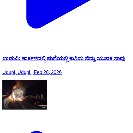
ಉಡುಪಿ: ಕಾರ್ಕಳದಲ್ಲಿ ಮನೆಯಲ್ಲಿ ಕುಸಿದು ಬಿದ್ದು ಯುವಕ ಸಾವು
Udupi, Udupi | Feb 20, 2026