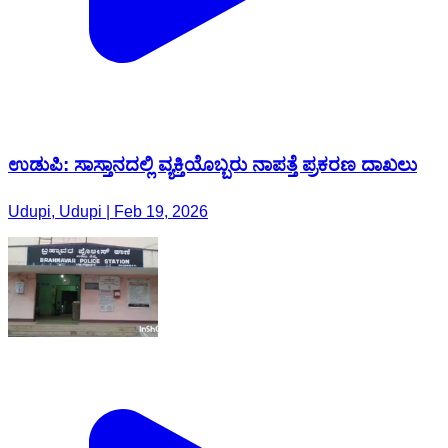
ಉಡುಪಿ: ಸಾಸ್ತಾನದಲ್ಲಿ ವ್ಯಕ್ತಿಯೊಬ್ಬರು ನಾಪತ್ತೆ ಪ್ರಕರಣ ದಾಖಲು
Udupi, Udupi | Feb 19, 2026