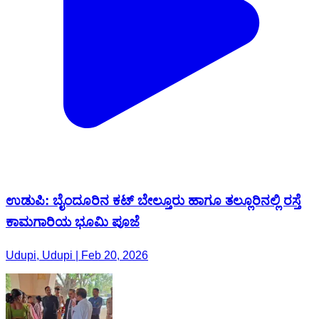
ಉಡುಪಿ: ಬೈಂದೂರಿನ ಕಟ್ ಬೇಲ್ತೂರು ಹಾಗೂ‌ ತಲ್ಲೂರಿನಲ್ಲಿ ರಸ್ತೆ
ಕಾಮಗಾರಿಯ ಭೂಮಿ ಪೂಜೆ
Udupi, Udupi | Feb 20, 2026