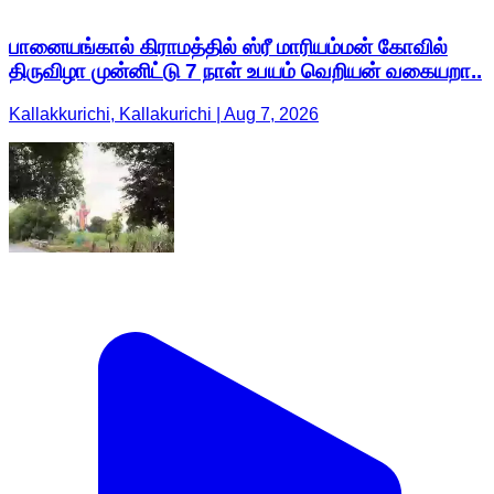
பானையங்கால் கிராமத்தில் ஸ்ரீ மாரியம்மன் கோவில்
திருவிழா முன்னிட்டு 7 நாள் உபயம் வெறியன் வகையறா..
Kallakkurichi, Kallakurichi | Aug 7, 2026