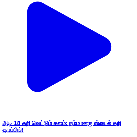
ஆடி 18 கறி வெட்டும் களம்: நம்ம ஊரு ஸ்டைல் கறி
ஷாப்பிங்!