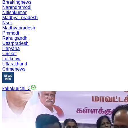
Breakingnews
Narendramodi
Nitishkumar
Madhya_pradesh
Nsui
Madhyapradesh
Pmmodi
Rahulgandhi
Uttarpradesh
Haryana
Cricket
Lucknow
Uttarakhand
Crimenews
kallakurichi_3