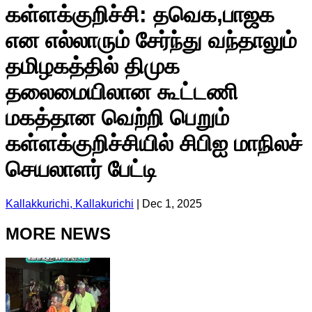
கள்ளக்குறிச்சி: தவெக,பாஜக
என எல்லாரும் சேர்ந்து வந்தாலும்
தமிழகத்தில் திமுக
தலைமையிலான கூட்டணி
மகத்தான வெற்றி பெறும்
கள்ளக்குறிச்சியில் சிபிஐ மாநிலச்
செயலாளர் பேட்டி
Kallakkurichi, Kallakurichi
|
Dec 1, 2025
MORE NEWS