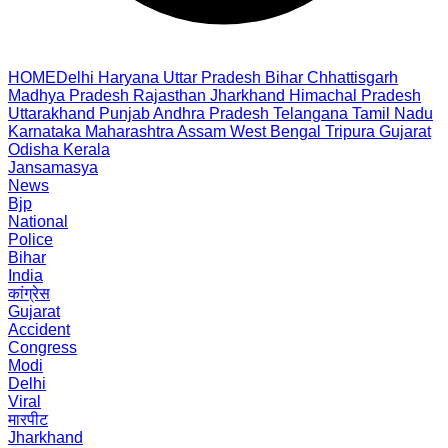
HOME
Delhi
Haryana
Uttar Pradesh
Bihar
Chhattisgarh
Madhya Pradesh
Rajasthan
Jharkhand
Himachal Pradesh
Uttarakhand
Punjab
Andhra Pradesh
Telangana
Tamil Nadu
Karnataka
Maharashtra
Assam
West Bengal
Tripura
Gujarat
Odisha
Kerala
Jansamasya
News
Bjp
National
Police
Bihar
India
कांग्रेस
Gujarat
Accident
Congress
Modi
Delhi
Viral
मारपीट
Jharkhand