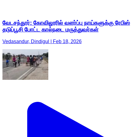
வேடசந்தூர்: கோவிலூரில் வளர்ப்பு நாய்களுக்கு ரேபிஸ்
தடுப்பூசி போட்ட கால்நடை மருத்துவர்கள்
Vedasandur, Dindigul | Feb 18, 2026