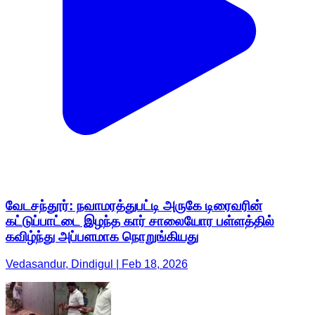
வேடசந்தூர்: நவாமரத்துபட்டி அருகே டிரைவரின்
கட்டுப்பாட்டை இழந்த கார் சாலையோர பள்ளத்தில்
கவிழ்ந்து அப்பளமாக நொறுங்கியது
Vedasandur, Dindigul | Feb 18, 2026