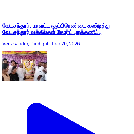
வேடசந்தூர்: மாவட்ட சூப்பிரெண்டை கண்டித்து
வேடசந்தூர் வக்கீல்கள் கோர்ட் புறக்கணிப்பு
Vedasandur, Dindigul | Feb 20, 2026