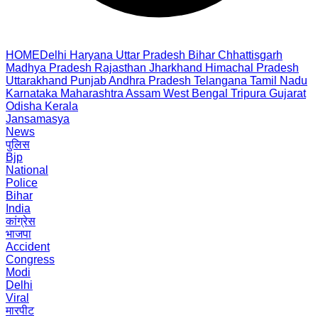
HOME
Delhi
Haryana
Uttar Pradesh
Bihar
Chhattisgarh
Madhya Pradesh
Rajasthan
Jharkhand
Himachal Pradesh
Uttarakhand
Punjab
Andhra Pradesh
Telangana
Tamil Nadu
Karnataka
Maharashtra
Assam
West Bengal
Tripura
Gujarat
Odisha
Kerala
Jansamasya
News
पुलिस
Bjp
National
Police
Bihar
India
कांग्रेस
भाजपा
Accident
Congress
Modi
Delhi
Viral
मारपीट