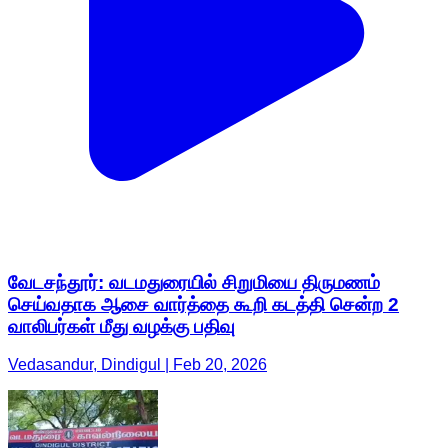
வேடசந்தூர்: வடமதுரையில் சிறுமியை திருமணம்
செய்வதாக ஆசை வார்த்தை கூறி கடத்தி சென்ற 2
வாலிபர்கள் மீது வழக்கு பதிவு
Vedasandur, Dindigul | Feb 20, 2026