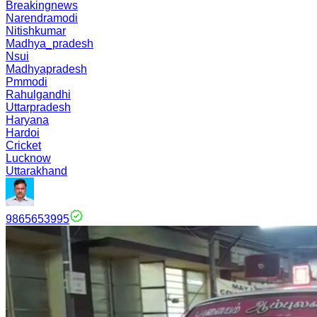
Breakingnews
Narendramodi
Nitishkumar
Madhya_pradesh
Nsui
Madhyapradesh
Pmmodi
Rahulgandhi
Uttarpradesh
Haryana
Hardoi
Cricket
Lucknow
Uttarakhand
9865653995