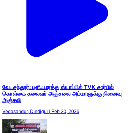
வேடசந்தூர்: புளியமரத்து ஸ்டாப்பில் TVK சார்பில்
கொள்கை தலைவர் அஞ்சலை அம்மாளுக்கு நினைவு
அஞ்சலி
Vedasandur, Dindigul | Feb 20, 2026