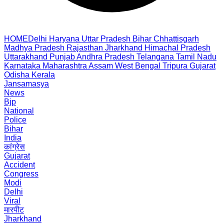
HOME
Delhi
Haryana
Uttar Pradesh
Bihar
Chhattisgarh
Madhya Pradesh
Rajasthan
Jharkhand
Himachal Pradesh
Uttarakhand
Punjab
Andhra Pradesh
Telangana
Tamil Nadu
Karnataka
Maharashtra
Assam
West Bengal
Tripura
Gujarat
Odisha
Kerala
Jansamasya
News
Bjp
National
Police
Bihar
India
कांग्रेस
Gujarat
Accident
Congress
Modi
Delhi
Viral
मारपीट
Jharkhand