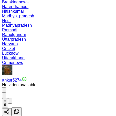
Breakingnews
Narendramodi
Nitishkumar
Madhya_pradesh
Nsui
Madhyapradesh
Pmmodi
Rahulgandhi
Uttarpradesh
Haryana
Cricket
Lucknow
Uttarakhand
Crimenews
ankur5274
No video available
9