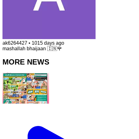
ak6264427
•
1015 days ago
mashallah bhaijaan 🇮🇳🌹
MORE NEWS