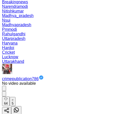
Breakingnews
Narendramodi
Nitishkumar
Madhya_pradesh
Nsui
Madhyapradesh
Pmmodi
Rahulgandhi
Uttarpradesh
Haryana
Hardoi
Cricket
Lucknow
Uttarakhand
crimepublication786
No video available
64
5