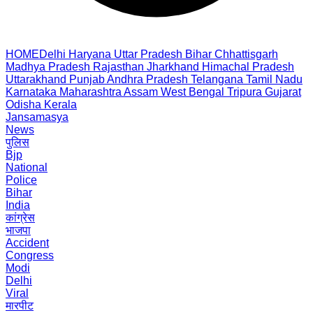
HOME
Delhi
Haryana
Uttar Pradesh
Bihar
Chhattisgarh
Madhya Pradesh
Rajasthan
Jharkhand
Himachal Pradesh
Uttarakhand
Punjab
Andhra Pradesh
Telangana
Tamil Nadu
Karnataka
Maharashtra
Assam
West Bengal
Tripura
Gujarat
Odisha
Kerala
Jansamasya
News
पुलिस
Bjp
National
Police
Bihar
India
कांग्रेस
भाजपा
Accident
Congress
Modi
Delhi
Viral
मारपीट