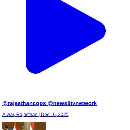
@rajasthancops @news9tvnetwork
Alwar, Rajasthan | Dec 16, 2025