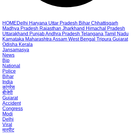
HOME
Delhi
Haryana
Uttar Pradesh
Bihar
Chhattisgarh
Madhya Pradesh
Rajasthan
Jharkhand
Himachal Pradesh
Uttarakhand
Punjab
Andhra Pradesh
Telangana
Tamil Nadu
Karnataka
Maharashtra
Assam
West Bengal
Tripura
Gujarat
Odisha
Kerala
Jansamasya
News
Bjp
National
Police
Bihar
India
कांग्रेस
बीजेपी
Gujarat
Accident
Congress
Modi
Delhi
Viral
मारपीट