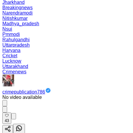
Jharkhand
Breakingnews
Narendramodi
Nitishkumar
Madhya_pradesh
Nsui
Pmmodi
Rahulgandhi
Uttarpradesh
Haryana
Cricket
Lucknow
Uttarakhand
Crimenews
crimepublication786
No video available
43