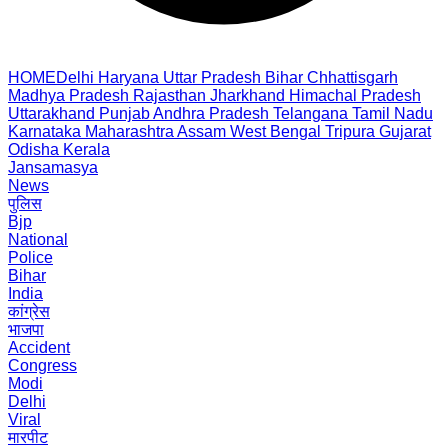
HOME
Delhi
Haryana
Uttar Pradesh
Bihar
Chhattisgarh
Madhya Pradesh
Rajasthan
Jharkhand
Himachal Pradesh
Uttarakhand
Punjab
Andhra Pradesh
Telangana
Tamil Nadu
Karnataka
Maharashtra
Assam
West Bengal
Tripura
Gujarat
Odisha
Kerala
Jansamasya
News
पुलिस
Bjp
National
Police
Bihar
India
कांग्रेस
भाजपा
Accident
Congress
Modi
Delhi
Viral
मारपीट