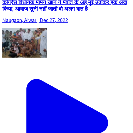
कॉग्रेस विधायक मामन खांन नें मेवात के अहं मुद्दे उठाकर हक अदा
किया, आवाज सुनी नहीं जाती वो अलग बात है।
Naugaon, Alwar | Dec 27, 2022