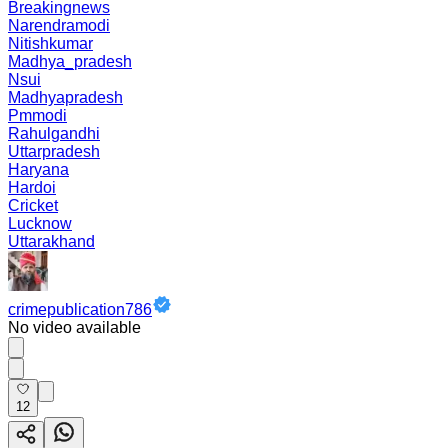
Breakingnews
Narendramodi
Nitishkumar
Madhya_pradesh
Nsui
Madhyapradesh
Pmmodi
Rahulgandhi
Uttarpradesh
Haryana
Hardoi
Cricket
Lucknow
Uttarakhand
crimepublication786
No video available
12