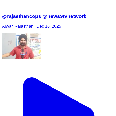
@rajasthancops @news9tvnetwork
Alwar, Rajasthan | Dec 16, 2025