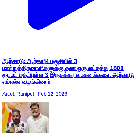
ஆற்காடு: ஆற்காடு பகுதியில் 3
மாற்றுத்திறனாளிகளுக்கு தலா ஒரு லட்சத்து 1800
ரூபாய் மதிப்புள்ள 3 இருசக்கர வாகனங்களை ஆற்காடு
எம்எல்ஏ வழங்கினார்
Arcot, Ranipet | Feb 12, 2026