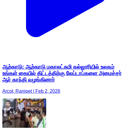
ஆற்காடு: ஆற்காடு மகாலட்சுமி கல்லூரியில் உலகம்
உங்கள் கையில் திட்டத்திற்கு லேப்டாப்களை அமைச்சர்
ஆர் காந்தி வழங்கினார்
Arcot, Ranipet | Feb 2, 2026