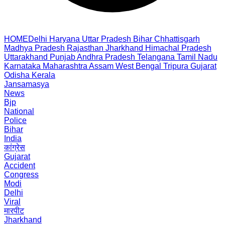
HOME
Delhi
Haryana
Uttar Pradesh
Bihar
Chhattisgarh
Madhya Pradesh
Rajasthan
Jharkhand
Himachal Pradesh
Uttarakhand
Punjab
Andhra Pradesh
Telangana
Tamil Nadu
Karnataka
Maharashtra
Assam
West Bengal
Tripura
Gujarat
Odisha
Kerala
Jansamasya
News
Bjp
National
Police
Bihar
India
कांग्रेस
Gujarat
Accident
Congress
Modi
Delhi
Viral
मारपीट
Jharkhand