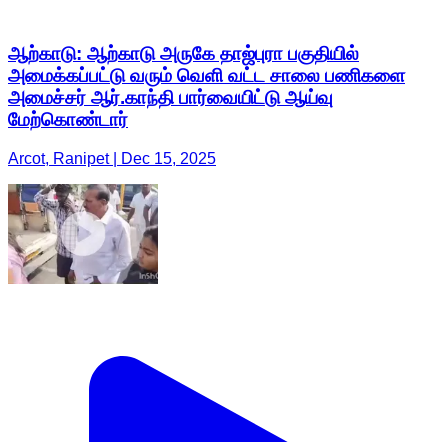
ஆற்காடு: ஆற்காடு அருகே தாஜ்புரா பகுதியில்
அமைக்கப்பட்டு வரும் வெளி வட்ட சாலை பணிகளை
அமைச்சர் ஆர்.காந்தி பார்வையிட்டு ஆய்வு
மேற்கொண்டார்
Arcot, Ranipet | Dec 15, 2025