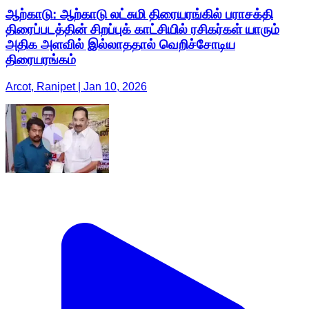
ஆற்காடு: ஆற்காடு லட்சுமி திரையரங்கில் பராசக்தி
திரைப்படத்தின் சிறப்புக் காட்சியில் ரசிகர்கள் யாரும்
அதிக அளவில் இல்லாததால் வெறிச்சோடிய
திரையரங்கம்
Arcot, Ranipet | Jan 10, 2026