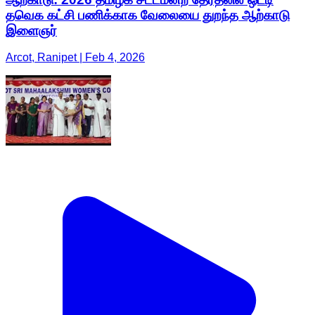
தவெக கட்சி பணிக்காக வேலையை துறந்த ஆற்காடு
இளைஞர்
Arcot, Ranipet | Feb 4, 2026