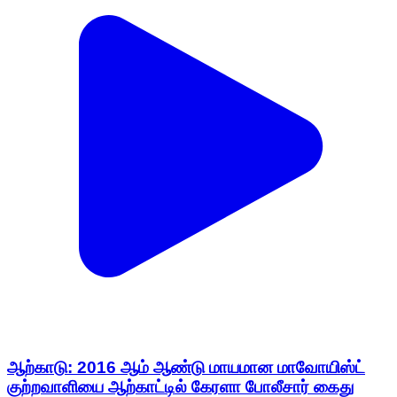
ஆற்காடு: 2016 ஆம் ஆண்டு மாயமான மாவோயிஸ்ட்
குற்றவாளியை ஆற்காட்டில் கேரளா போலீசார் கைது