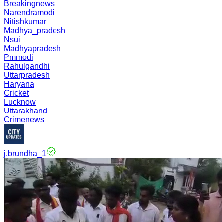
Breakingnews
Narendramodi
Nitishkumar
Madhya_pradesh
Nsui
Madhyapradesh
Pmmodi
Rahulgandhi
Uttarpradesh
Haryana
Cricket
Lucknow
Uttarakhand
Crimenews
j.brundha_1