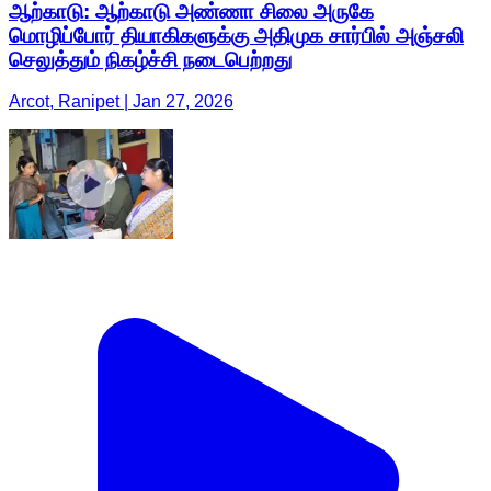
ஆற்காடு: ஆற்காடு அண்ணா சிலை அருகே
மொழிப்போர் தியாகிகளுக்கு அதிமுக சார்பில் அஞ்சலி
செலுத்தும் நிகழ்ச்சி நடைபெற்றது
Arcot, Ranipet | Jan 27, 2026