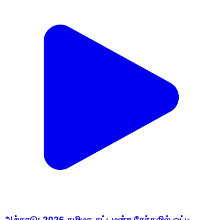
ஆற்காடு: 2026 தமிழக சட்டமன்ற தேர்தலில் ஒட்டி