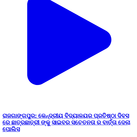
ରାଜଗାଙ୍ଗପୁର: କେନ୍ଦ୍ରୀୟ ବିଦ୍ୟାଳୟର ପ୍ରତିଷ୍ଠା ଦିବସ
ରେ ଛାତ୍ରଛାତ୍ରୀ ଙ୍କୁ ସାଇବର ସଚେତନତା ର ବାର୍ତ୍ତା ଦେଲା
ପୋଲିସ