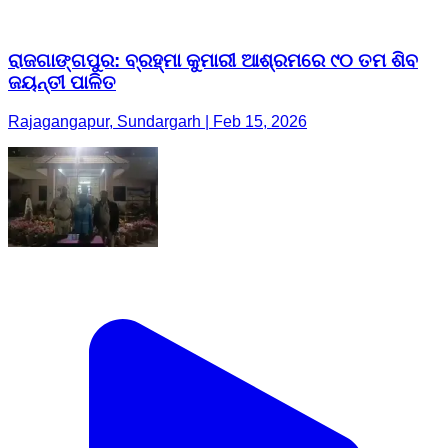
ରାଜଗାଙ୍ଗପୁର: ବ୍ରହ୍ମା କୁମାରୀ ଆଶ୍ରମରେ ୯୦ ତମ ଶିବ
ଜୟନ୍ତୀ ପାଳିତ
Rajagangapur, Sundargarh | Feb 15, 2026