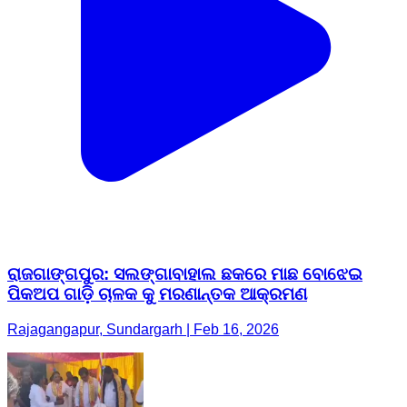
ରାଜଗାଙ୍ଗପୁର: ସଲଙ୍ଗାବାହାଲ ଛକରେ ମାଛ ବୋଝେଇ
ପିକଅପ ଗାଡ଼ି ଚାଳକ କୁ ମରଣାନ୍ତକ ଆକ୍ରମଣ
Rajagangapur, Sundargarh | Feb 16, 2026