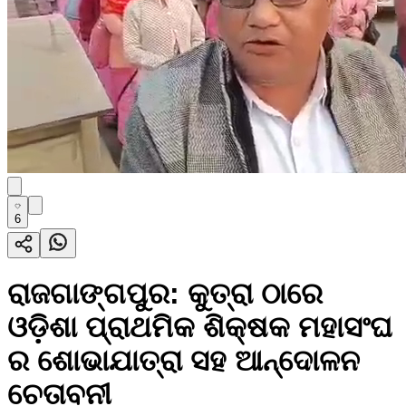
6
ରାଜଗାଙ୍ଗପୁର: କୁତ୍ରା ଠାରେ
ଓଡ଼ିଶା ପ୍ରାଥମିକ ଶିକ୍ଷକ ମହାସଂଘ
ର ଶୋଭାଯାତ୍ରା ସହ ଆନ୍ଦୋଳନ
ଚେତାବନୀ