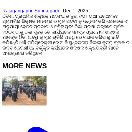
Rajagangapur, Sundargarh
|
Dec 1, 2025
ଓଡିଶା ପ୍ରାଥମିକ ଶିକ୍ଷକ ମହାସଂଘ ର ଦୁଇ ଦଫା ଯଥା ପ୍ରଥମତଃ
ପ୍ରାଥମିକ ଶିକ୍ଷକ ମାନଙ୍କ ର ମୂଳ ପଦବୀ କୁ ଉନ୍ନୀତ କରି ଲେଭେଲ -୯
ଅନୁଯାୟୀ ବେତନ ପ୍ରଦାନ ଓ ଦ୍ଵିତୀୟତଃ ଠିକା ପ୍ରଥା ଉଚ୍ଛେଦ ପୂର୍ବକ
୨୦୦୧ ଠାରୁ ଠିକା ସୁତ୍ର ରେ କାର୍ଯ୍ୟରତ ସମସ୍ତ ପ୍ରାଥମିକ ଶିକ୍ଷକ
ମାନଙ୍କ ଠିକା ଅବଧି କୁ ମୂଳ ଚାକିରି ଅବଧି ରେ ଗଣନା କରିବାକୁ ଦାବି
କରିଛନ୍ତି।ଏହି ପରିପ୍ରେକ୍ଷୀ ରେ ଆଜି ସୁନ୍ଦରଗଡ଼ ଜିଲ୍ଲା କୁତ୍ରା ବ୍ଲକ ର
ଉକ୍ତ ଶ୍ରେଣୀ ଅନ୍ତର୍ଭୁକ୍ତ କର୍ଯ୍ୟରତ ଶିକ୍ଷକ ଶିକ୍ଷୟିତ୍ରୀ ମାନେ
ଅଂଶଗ୍ରହଣ କରିଥିଲେ।
MORE NEWS