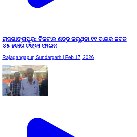
ରାଜଗାଙ୍ଗପୁର: ବିକଟାଳ ଶବ୍ଦ କରୁଥିବା ୧୧ ବାଇକ ଜବତ
୪୫ ହଜାର ଟଙ୍କା ଫାଇନ
Rajagangapur, Sundargarh | Feb 17, 2026