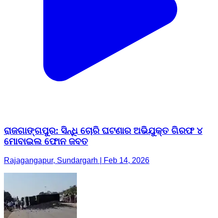
ରାଜଗାଙ୍ଗପୁର: ସିନ୍ଧି ଚୋରି ଘଟଣାର ଅଭିଯୁକ୍ତ ଗିରଫ ୪
ମୋବାଇଲ ଫୋନ ଜବତ
Rajagangapur, Sundargarh | Feb 14, 2026