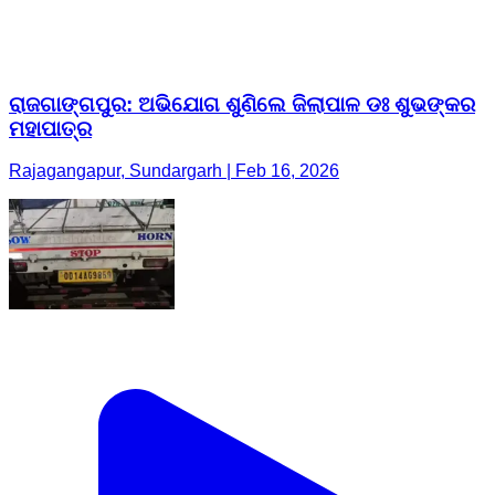
ରାଜଗାଙ୍ଗପୁର: ଅଭିଯୋଗ ଶୁଣିଲେ ଜିଲାପାଳ ଡଃ ଶୁଭଙ୍କର
ମହାପାତ୍ର
Rajagangapur, Sundargarh | Feb 16, 2026