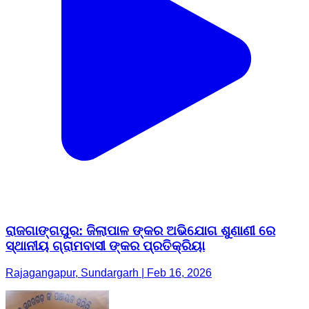
ରାଜଗାଙ୍ଗପୁର: ଜିଲାପାଳ ଙ୍କର ଅଭିଯୋଗ ଶୁଣାଣୀ ରେ
ସ୍ଥାନୀୟ ଗ୍ରାମବାସୀ ଙ୍କର ପ୍ରତିକ୍ରିୟା
Rajagangapur, Sundargarh | Feb 16, 2026