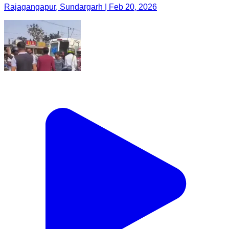
Rajagangapur, Sundargarh | Feb 20, 2026