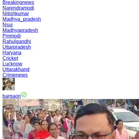
Breakingnews
Narendramodi
Nitishkumar
Madhya_pradesh
Nsui
Madhyapradesh
Pmmodi
Rahulgandhi
Uttarpradesh
Haryana
Cricket
Lucknow
Uttarakhand
Crimenews
bargaon