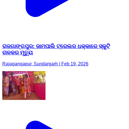
ରାଜଗାଙ୍ଗପୁର: ଜାମପାଲି ଟ୍ରେଲର ଧକ୍କାରେ ସ୍କୁଟି
ଚାଳକର ମୃତ୍ୟୁ
Rajagangapur, Sundargarh | Feb 19, 2026