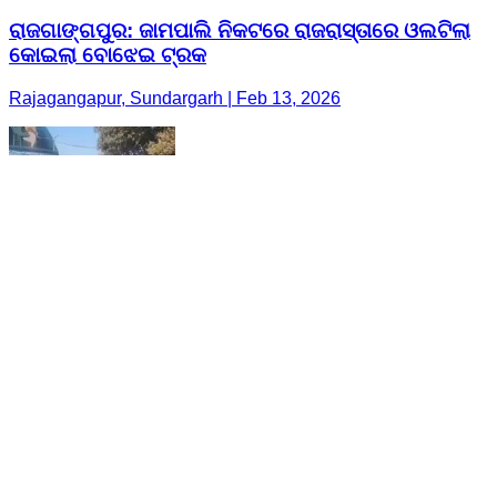
ରାଜଗାଙ୍ଗପୁର: ଜାମପାଲି ନିକଟରେ ରାଜରାସ୍ତାରେ ଓଲଟିଲା
କୋଇଲା ବୋଝେଇ ଟ୍ରକ
Rajagangapur, Sundargarh | Feb 13, 2026