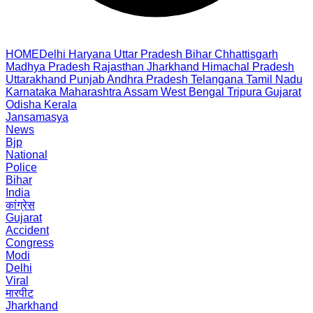
HOME
Delhi
Haryana
Uttar Pradesh
Bihar
Chhattisgarh
Madhya Pradesh
Rajasthan
Jharkhand
Himachal Pradesh
Uttarakhand
Punjab
Andhra Pradesh
Telangana
Tamil Nadu
Karnataka
Maharashtra
Assam
West Bengal
Tripura
Gujarat
Odisha
Kerala
Jansamasya
News
Bjp
National
Police
Bihar
India
कांग्रेस
Gujarat
Accident
Congress
Modi
Delhi
Viral
मारपीट
Jharkhand