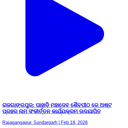
ରାଜଗାଙ୍ଗପୁର: ପାହାଡ଼ି ମହାଦେବ ଶୈବପୀଠ ରେ ଅଷ୍ଟ
ପ୍ରହର ନାମ ସଂକୀର୍ତ୍ତନ କାର୍ଯ୍ୟକ୍ରମ ଉଦଯାପିତ
Rajagangapur, Sundargarh | Feb 18, 2026