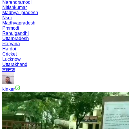
Narendramodi
Nitishkumar
Madhya_pradesh
Nsui
Madhyapradesh
Pmmodi
Rahulgandhi
Uttarpradesh
Haryana
Hardoi
Cricket
Lucknow
Uttarakhand
लखनऊ
kinker