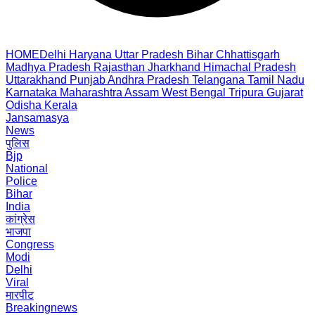
HOME
Delhi
Haryana
Uttar Pradesh
Bihar
Chhattisgarh
Madhya Pradesh
Rajasthan
Jharkhand
Himachal Pradesh
Uttarakhand
Punjab
Andhra Pradesh
Telangana
Tamil Nadu
Karnataka
Maharashtra
Assam
West Bengal
Tripura
Gujarat
Odisha
Kerala
Jansamasya
News
पुलिस
Bjp
National
Police
Bihar
India
कांग्रेस
भाजपा
Congress
Modi
Delhi
Viral
मारपीट
Breakingnews