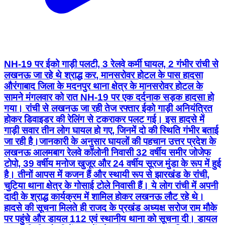
NH-19 पर ईको गाड़ी पलटी, 3 रेलवे कर्मी घायल, 2 गंभीर रांची से
लखनऊ जा रहे थे श्राद्ध कर, मानसरोवर होटल के पास हादसा
औरंगाबाद जिला के मदनपुर थाना क्षेत्र के मानसरोवर होटल के
सामने मंगलवार को रात NH-19 पर एक दर्दनाक सड़क हादसा हो
गया। रांची से लखनऊ जा रही तेज रफ्तार ईको गाड़ी अनियंत्रित
होकर डिवाइडर की रेलिंग से टकराकर पलट गई। इस हादसे में
गाड़ी सवार तीन लोग घायल हो गए, जिनमें दो की स्थिति गंभीर बताई
जा रही है।जानकारी के अनुसार घायलों की पहचान उत्तर प्रदेश के
लखनऊ आलमबाग रेलवे कॉलोनी निवासी 32 वर्षीय समीर जोजेफ
टोपो, 39 वर्षीय मनोज खुजूर और 24 वर्षीय सूरज मुंडा के रूप में हुई
है। तीनों आपस में कजन हैं और स्थायी रूप से झारखंड के रांची,
चुटिया थाना क्षेत्र के गोसाई टोले निवासी हैं। ये लोग रांची में अपनी
दादी के श्राद्ध कार्यक्रम में शामिल होकर लखनऊ लौट रहे थे।
हादसे की सूचना मिलते ही राजद के प्रखंड अध्यक्ष सरोज राम मौके
पर पहुंचे और डायल 112 एवं स्थानीय थाना को सूचना दी। डायल