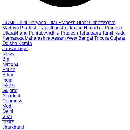
HOME
Delhi
Haryana
Uttar Pradesh
Bihar
Chhattisgarh
Madhya Pradesh
Rajasthan
Jharkhand
Himachal Pradesh
Uttarakhand
Punjab
Andhra Pradesh
Telangana
Tamil Nadu
Karnataka
Maharashtra
Assam
West Bengal
Tripura
Gujarat
Odisha
Kerala
Jansamasya
News
Bjp
National
Police
Bihar
India
कांग्रेस
Gujarat
Accident
Congress
Modi
Delhi
Viral
मारपीट
Jharkhand