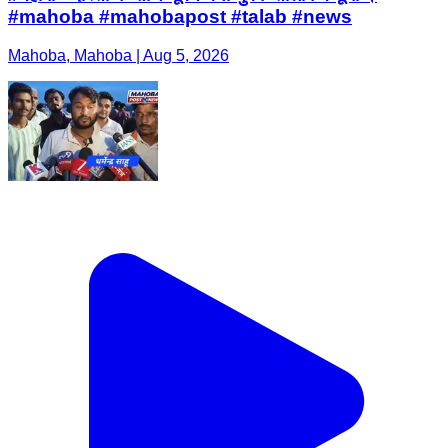
#mahoba #mahobapost #talab #news
Mahoba, Mahoba | Aug 5, 2026