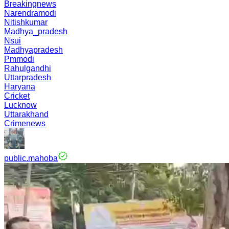
Breakingnews
Narendramodi
Nitishkumar
Madhya_pradesh
Nsui
Madhyapradesh
Pmmodi
Rahulgandhi
Uttarpradesh
Haryana
Cricket
Lucknow
Uttarakhand
Crimenews
public.mahoba