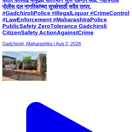
कठोर कारवाई यापुढेही सातत्याने सुरू राहणार आहे. गडचिरोली
पोलीस दल नागरिकांच्या सुरक्षेसाठी सदैव तत्पर.
#GadchiroliPolice #IllegalLiquor #CrimeControl
#LawEnforcement #MaharashtraPolice
PublicSafety ZeroTolerance Gadchiroli
CitizenSafety ActionAgainstCrime
Gadchiroli, Maharashtra | Aug 2, 2026