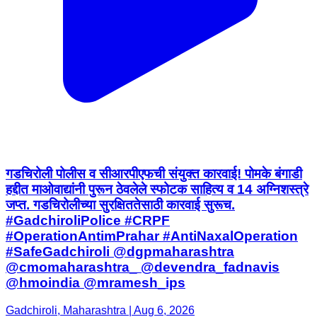
गडचिरोली पोलीस व सीआरपीएफची संयुक्त कारवाई! पोमके बंगाडी
हद्दीत माओवाद्यांनी पुरून ठेवलेले स्फोटक साहित्य व 14 अग्निशस्त्रे
जप्त. गडचिरोलीच्या सुरक्षिततेसाठी कारवाई सुरूच.
#GadchiroliPolice #CRPF
#OperationAntimPrahar #AntiNaxalOperation
#SafeGadchiroli @dgpmaharashtra
@cmomaharashtra_ @devendra_fadnavis
@hmoindia @mramesh_ips
Gadchiroli, Maharashtra | Aug 6, 2026