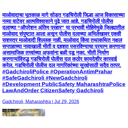
माओवादाचा भूतकाळ मागे सोडत गडचिरोली जिल्हा आज विकासाच्या
नव्या वाटेवर आत्मविश्वासाने पुढे जात आहे. गडचिरोली पोलीस
दलाच्या “ऑपरेशन अंतिम प्रहार” या प्रभावी मोहिमेमुळे जिल्ह्यातील
माओवाद संपुष्टात आला असून पोलीस दलाच्या अभिलेखावर एकही
सशस्त्र माओवादी शिल्लक नाही. माओवाद किंवा तथाकथित नक्षल
सप्ताहाच्या नावाखाली भीती व दहशत पसरविण्याचा प्रयत्न करणाऱ्या
असामाजिक तत्त्वांच्या अफवांना बळी पडू नका. भीती निर्माण
करणाऱ्यांविरुद्ध गडचिरोली पोलीस दल कठोर कायदेशीर कारवाई
करेल. गडचिरोली पोलीस दल नागरिकांच्या सुरक्षेसाठी सदैव तत्पर.
#GadchiroliPolice #OperationAntimPrahar
#SafeGadchiroli #NewGadchiroli
#Development PublicSafety MaharashtraPolice
LawAndOrder CitizenSafety Gadchiroli
Gadchiroli, Maharashtra | Jul 29, 2026