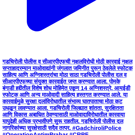
गडचिरोली पोलीस व सीआरपीएफची नक्षलविरोधी मोठी कारवाई नक्षल
सप्ताहादरम्यान माओवाद्यांनी जंगलात जमिनीत पुरून ठेवलेले स्फोटक
साहित्य आणि अग्निशस्त्रांचा मोठा साठा गडचिरोली पोलीस दल व
सीआरपीएफच्या संयुक्त कारवाईत जप्त करण्यात आला. पोमके
बंगाडी हद्दीतील विशेष शोध मोहिमेत एकूण 14 अग्निशस्त्रे, आयईडी
स्फोटक आणि अन्य माओवादी साहित्य हस्तगत करण्यात आले. या
कारवाईमुळे सुरक्षा दलांविरोधातील संभाव्य घातपाताचा मोठा कट
उधळून लावण्यात आला. गडचिरोली जिल्ह्यात शांतता, सुरक्षितता
आणि विकास अबाधित ठेवण्यासाठी माओवादाविरोधातील कारवाया
यापुढेही अधिक प्रभावीपणे सुरू राहतील. गडचिरोली पोलीस दल
नागरिकांच्या सुरक्षेसाठी सदैव तत्पर. #GadchiroliPolice
#OperationAntimPrahar #CRPF