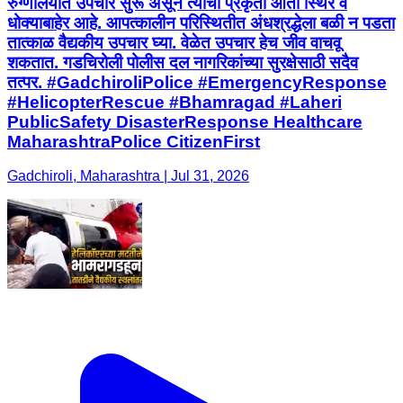
रुग्णालयात उपचार सुरू असून त्यांची प्रकृती आता स्थिर व
धोक्याबाहेर आहे. आपत्कालीन परिस्थितीत अंधश्रद्धेला बळी न पडता
तात्काळ वैद्यकीय उपचार घ्या. वेळेत उपचार हेच जीव वाचवू
शकतात. गडचिरोली पोलीस दल नागरिकांच्या सुरक्षेसाठी सदैव
तत्पर. #GadchiroliPolice #EmergencyResponse
#HelicopterRescue #Bhamragad #Laheri
PublicSafety DisasterResponse Healthcare
MaharashtraPolice CitizenFirst
Gadchiroli, Maharashtra | Jul 31, 2026