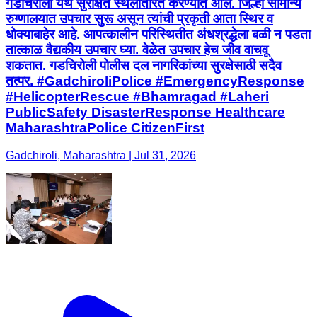
गडचिरोली येथे सुरक्षित स्थलांतरित करण्यात आले. जिल्हा सामान्य
रुग्णालयात उपचार सुरू असून त्यांची प्रकृती आता स्थिर व
धोक्याबाहेर आहे. आपत्कालीन परिस्थितीत अंधश्रद्धेला बळी न पडता
तात्काळ वैद्यकीय उपचार घ्या. वेळेत उपचार हेच जीव वाचवू
शकतात. गडचिरोली पोलीस दल नागरिकांच्या सुरक्षेसाठी सदैव
तत्पर. #GadchiroliPolice #EmergencyResponse
#HelicopterRescue #Bhamragad #Laheri
PublicSafety DisasterResponse Healthcare
MaharashtraPolice CitizenFirst
Gadchiroli, Maharashtra | Jul 31, 2026