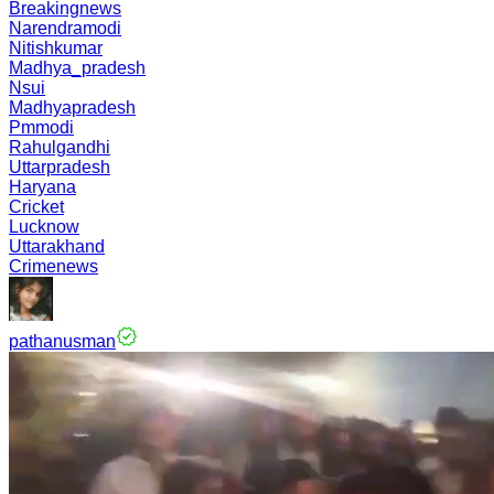
Breakingnews
Narendramodi
Nitishkumar
Madhya_pradesh
Nsui
Madhyapradesh
Pmmodi
Rahulgandhi
Uttarpradesh
Haryana
Cricket
Lucknow
Uttarakhand
Crimenews
pathanusman