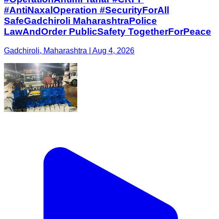
#AntiNaxalOperation #SecurityForAll
SafeGadchiroli MaharashtraPolice
LawAndOrder PublicSafety TogetherForPeace
Gadchiroli, Maharashtra | Aug 4, 2026