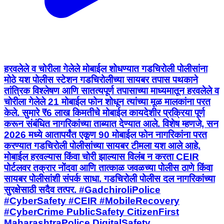
हरवलेले व चोरीला गेलेले मोबाईल शोधण्यात गडचिरोली पोलीसांना
मोठे यश पोलीस स्टेशन गडचिरोलीच्या सायबर तपास पथकाने
तांत्रिक विश्लेषण आणि सातत्यपूर्ण तपासाच्या माध्यमातून हरवलेले व
चोरीला गेलेले 21 मोबाईल फोन शोधून त्यांच्या मूळ मालकांना परत
केले. सुमारे ₹6 लाख किमतीचे मोबाईल कायदेशीर प्रक्रिया पूर्ण
करून संबंधित नागरिकांच्या ताब्यात देण्यात आले. विशेष म्हणजे, सन
2026 मध्ये आतापर्यंत एकूण 90 मोबाईल फोन नागरिकांना परत
करण्यात गडचिरोली पोलीसांच्या सायबर टीमला यश आले आहे.
मोबाईल हरवल्यास किंवा चोरी झाल्यास विलंब न करता CEIR
पोर्टलवर तक्रार नोंदवा आणि तात्काळ जवळच्या पोलीस ठाणे किंवा
सायबर पोलीसांशी संपर्क साधा. गडचिरोली पोलीस दल नागरिकांच्या
सुरक्षेसाठी सदैव तत्पर. #GadchiroliPolice
#CyberSafety #CEIR #MobileRecovery
#CyberCrime PublicSafety CitizenFirst
MaharashtraPolice DigitalSafety