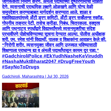
जागरूकता निर्माण करणे, अंमली पदार्थांच्या दुष्परिणामांची माहिती
देणे, व्यसनाची प्राथमिक लक्षणे ओळखणे आणि योग्य वेळी
समुपदेशन करण्याबाबत मार्गदर्शन करण्यात आले. शाळा व
महाविद्यालयांमध्ये अँटी ड्रग कमिटी, अँटी ड्रग सर्व्हेलन्स स्कॉड,
गोपनीय तक्रार पेटी, तसेच क्रीडा, निबंध, चित्रकला, वक्तृत्व
आणि पथनाट्य स्पर्धांद्वारे विद्यार्थ्यांमध्ये व्यसनमुक्तीचा संदेश
प्रभावीपणे पोहोचविण्याच्या सूचना देण्यात आल्या. पोलीस अधीक्षक
श्री. एम. रमेश यांनी विद्यार्थी, पालक व शिक्षकांना आवाहन केले की,
“निरोगी शरीर, व्यसनमुक्त जीवन आणि उज्ज्वल भविष्यासाठी
शिक्षणाला प्राधान्य द्या व अंमली पदार्थांपासून कायम दूर राहा.”
#GadchiroliPolice #EkYudhNasheKeViruddh
#NashaMuktBharat2047 #DrugFreeYouth
#SayNoToDrugs
Gadchiroli, Maharashtra | Jul 30, 2026