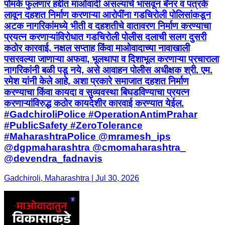
पोमके फुलणार हद्दीत माओवादी असल्याचे भासवून बॅनर व पत्रके
लावून दहशत निर्माण करणाऱ्या आरोपींना गडचिरोली पोलिसांकडून
अटक नागरिकांमध्ये भीती व दहशतीचे वातावरण निर्माण करण्याचा
प्रयत्न करणाऱ्यांविरोधात गडचिरोली पोलीस दलाची सलग दुसरी
कठोर कारवाई. नक्षल सप्ताह किंवा माओवादाच्या नावाखाली
पसरवल्या जाणाऱ्या अफवा, भूलथापा व दिशाभूल करणाऱ्या प्रचाराला
नागरिकांनी बळी पडू नये, असे आवाहन पोलीस अधीक्षक श्री. एम.
रमेश यांनी केले आहे. अशा प्रकारे समाजात दहशत निर्माण
करण्याचा किंवा कायदा व सुव्यवस्था बिघडविण्याचा प्रयत्न
करणाऱ्यांविरुद्ध कठोर कायदेशीर कारवाई करण्यात येईल.
#GadchiroliPolice #OperationAntimPrahar
#PublicSafety #ZeroTolerance
#MaharashtraPolice @mramesh_ips
@dgpmaharashtra @cmomaharashtra_
@devendra_fadnavis
Gadchiroli, Maharashtra | Jul 30, 2026