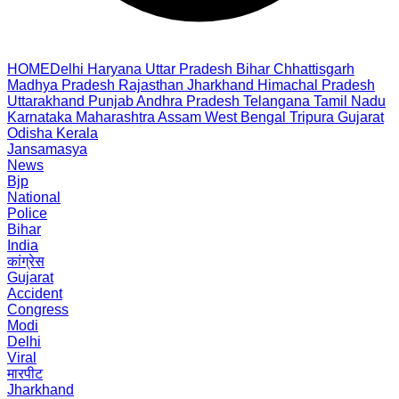
HOME
Delhi
Haryana
Uttar Pradesh
Bihar
Chhattisgarh
Madhya Pradesh
Rajasthan
Jharkhand
Himachal Pradesh
Uttarakhand
Punjab
Andhra Pradesh
Telangana
Tamil Nadu
Karnataka
Maharashtra
Assam
West Bengal
Tripura
Gujarat
Odisha
Kerala
Jansamasya
News
Bjp
National
Police
Bihar
India
कांग्रेस
Gujarat
Accident
Congress
Modi
Delhi
Viral
मारपीट
Jharkhand