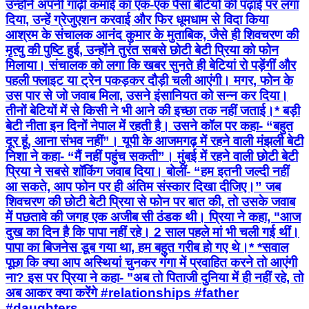
उन्होंने अपनी गाढ़ी कमाई का एक-एक पैसा बेटियों की पढ़ाई पर लगा
दिया, उन्हें ग्रेजुएशन करवाई और फिर धूमधाम से विदा किया
आश्रम के संचालक आनंद कुमार के मुताबिक, जैसे ही शिवचरण की
मृत्यु की पुष्टि हुई, उन्होंने तुरंत सबसे छोटी बेटी प्रिया को फोन
मिलाया। संचालक को लगा कि खबर सुनते ही बेटियां रो पड़ेंगीं और
पहली फ्लाइट या ट्रेन पकड़कर दौड़ी चली आएंगी। मगर, फोन के
उस पार से जो जवाब मिला, उसने इंसानियत को सन्न कर दिया।
तीनों बेटियों में से किसी ने भी आने की इच्छा तक नहीं जताई।* बड़ी
बेटी नीता इन दिनों नेपाल में रहती है। उसने कॉल पर कहा- “बहुत
दूर हूं, आना संभव नहीं”। यूपी के आजमगढ़ में रहने वाली मंझली बेटी
निशा ने कहा- “मैं नहीं पहुंच सकती”। मुंबई में रहने वाली छोटी बेटी
प्रिया ने सबसे शॉकिंग जवाब दिया। बोलीं- “हम इतनी जल्दी नहीं
आ सकते, आप फोन पर ही अंतिम संस्कार दिखा दीजिए।” जब
शिवचरण की छोटी बेटी प्रिया से फोन पर बात की, तो उसके जवाब
में पछतावे की जगह एक अजीब सी ठंडक थी। प्रिया ने कहा, "आज
दुख का दिन है कि पापा नहीं रहे। 2 साल पहले मां भी चली गई थीं।
पापा का बिजनेस डूब गया था, हम बहुत गरीब हो गए थे।* *सवाल
पूछा कि क्या आप अस्थियां चुनकर गंगा में प्रवाहित करने तो आएंगी
ना? इस पर प्रिया ने कहा- "अब तो पिताजी दुनिया में ही नहीं रहे, तो
अब आकर क्या करेंगे #relationships #father
#daughters