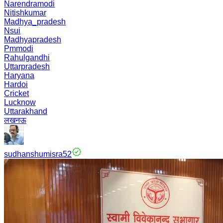
Narendramodi
Nitishkumar
Madhya_pradesh
Nsui
Madhyapradesh
Pmmodi
Rahulgandhi
Uttarpradesh
Haryana
Hardoi
Cricket
Lucknow
Uttarakhand
लखनऊ
sudhanshumisra52