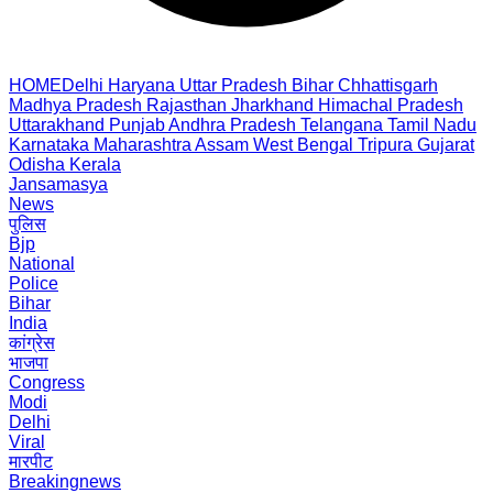
HOME
Delhi
Haryana
Uttar Pradesh
Bihar
Chhattisgarh
Madhya Pradesh
Rajasthan
Jharkhand
Himachal Pradesh
Uttarakhand
Punjab
Andhra Pradesh
Telangana
Tamil Nadu
Karnataka
Maharashtra
Assam
West Bengal
Tripura
Gujarat
Odisha
Kerala
Jansamasya
News
पुलिस
Bjp
National
Police
Bihar
India
कांग्रेस
भाजपा
Congress
Modi
Delhi
Viral
मारपीट
Breakingnews