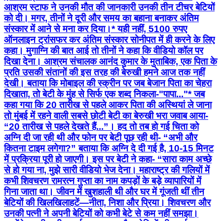
आश्रम स्टाफ ने उनकी मौत की जानकारी उनकी तीन टीचर बेटियों
को दी। मगर, तीनों ने दूरी और समय का बहाना बनाकर अंतिम
संस्कार में आने से मना कर दिया।* यही नहीं, 5100 रुपए
ऑनलाइन ट्रांसफर कर अंतिम संस्कार सोनीपत में ही करने के लिए
कहा। मुगाग्नि की बात आई तो तीनों ने कहा कि वीडियो कॉल पर
दिखा देना। आश्रम संचालक आनंद कुमार के मुताबिक, एक पिता के
प्रति उसकी संतानों की इस तरह की बेरुखी हमने आज तक नहीं
देखी। बताया कि मोबाइल की स्क्रीन पर जब बेजान पिता का चेहरा
दिखाता, तो बेटी के मुंह से सिर्फ एक शब्द निकला-"पापा..."* जब
कहा गया कि 20 तारीख से पहले आकर पिता की अस्थियां ले जाना
तो मुंबई में रहने वाली सबसे छोटी बेटी का बेरुखी भरा जवाब आया-
“20 तारीख से पहले देखते हैं...”। हद तो तब हो गई चिता को
अग्नि दी जा रही थी और फोन पर बेटी पूछ रही थी- “अभी और
कितना टाइम लगेगा?” बताया कि अग्नि दे दी गई है, 10-15 मिनट
में प्रक्रिया पूरी हो जाएगी। इस पर बेटी ने कहा- “सारा काम अच्छे
से हो गया ना, मुझे सारी वीडियो भेज देना। महाराष्ट्र की गलियों में
कभी शिवचरण रामरत्न गुप्ता का नाम कपड़ों के बड़े व्यापारियों में
गिना जाता था। जीवन में खुशहाली थी और घर में गूंजती थीं तीन
बेटियों की खिलखिलाहटें—नीता, निशा और प्रिया। शिवचरण और
उनकी पत्नी ने अपनी बेटियों को कभी बेटे से कम नहीं समझा।