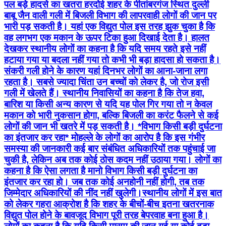
पल बड़े हादसे का खतरा हरदोई शहर के पीतांबरगंज स्थित दुल्ली
बाबू जैन वाली गली में बिजली विभाग की लापरवाही लोगों की जान पर
भारी पड़ सकती है। यहां एक विद्युत पोल इस तरह झुक चुका है कि
वह लगभग एक मकान के ऊपर टिका हुआ दिखाई देता है। हालत
देखकर स्थानीय लोगों का कहना है कि यदि समय रहते इसे नहीं
हटाया गया या बदला नहीं गया तो कभी भी बड़ा हादसा हो सकता है।
संकरी गली होने के कारण यहां दिनभर लोगों का आना-जाना लगा
रहता है। सबसे ज्यादा चिंता उन बच्चों को लेकर है, जो रोज इसी
गली में खेलते हैं। स्थानीय निवासियों का कहना है कि तेज हवा,
बारिश या किसी अन्य कारण से यदि यह पोल गिर गया तो न केवल
मकान को भारी नुकसान होगा, बल्कि बिजली का करंट फैलने से कई
लोगों की जान भी खतरे में पड़ सकती है। *विभाग किसी बड़ी दुर्घटना
का इंतजार कर रहा* मोहल्ले के लोगों का आरोप है कि इस गंभीर
समस्या की जानकारी कई बार संबंधित अधिकारियों तक पहुंचाई जा
चुकी है, लेकिन अब तक कोई ठोस कदम नहीं उठाया गया। लोगों का
कहना है कि ऐसा लगता है मानो विभाग किसी बड़ी दुर्घटना का
इंतजार कर रहा हो। जब तक कोई अनहोनी नहीं होगी, तब तक
जिम्मेदार अधिकारियों की नींद नहीं खुलेगी।स्थानीय लोगों में इस बात
को लेकर गहरा आक्रोश है कि शहर के बीचों-बीच इतना खतरनाक
विद्युत पोल होने के बावजूद विभाग पूरी तरह बेपरवाह बना हुआ है।