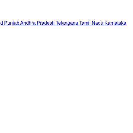
nd
Punjab
Andhra Pradesh
Telangana
Tamil Nadu
Karnataka