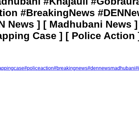
 में। #Madhubani #Khajauli #Go
ction #BreakingNews #DENNe
 News ] [ Madhubani News ] [
pping Case ] [ Police Action 
appingcase
#
policeaction
#
breakingnews
#
dennewsmadhubani
#