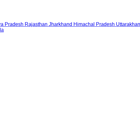
a Pradesh
Rajasthan
Jharkhand
Himachal Pradesh
Uttarakha
la