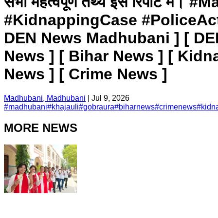
सभी महत्वपूर्ण तथ्य इस रिपोर्ट
#KidnappingCase #PoliceA
DEN News Madhubani ] [ DEN
News ] [ Bihar News ] [ Kidna
News ] [ Crime News ]
Madhubani, Madhubani
|
Jul 9, 2026
#
madhubani
#
khajauli
#
gobraura
#
biharnews
#
crimenews
#
kidn
MORE NEWS