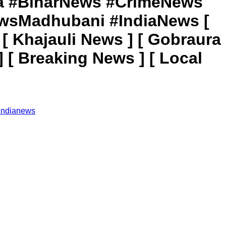
braura #BiharNews #CrimeNews
wsMadhubani #IndiaNews [
 Khajauli News ] [ Gobraura
] [ Breaking News ] [ Local
indianews