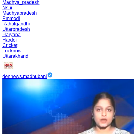
Madhya_pradesh
Nsui
Madhyapradesh
Pmmodi
Rahulgandhi
Uttarpradesh
Haryana
Hardoi
Cricket
Lucknow
Uttarakhand
dennews.madhubani