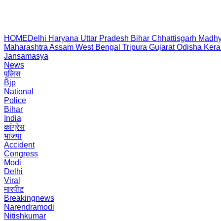
HOME
Delhi
Haryana
Uttar Pradesh
Bihar
Chhattisgarh
Madhy
Maharashtra
Assam
West Bengal
Tripura
Gujarat
Odisha
Kera
Jansamasya
News
पुलिस
Bjp
National
Police
Bihar
India
कांग्रेस
भाजपा
Accident
Congress
Modi
Delhi
Viral
मारपीट
Breakingnews
Narendramodi
Nitishkumar