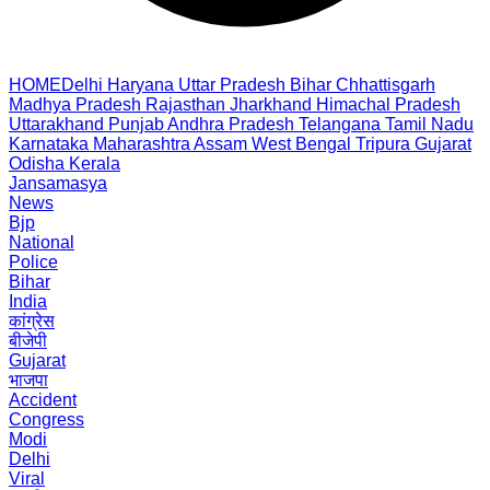
HOME
Delhi
Haryana
Uttar Pradesh
Bihar
Chhattisgarh
Madhya Pradesh
Rajasthan
Jharkhand
Himachal Pradesh
Uttarakhand
Punjab
Andhra Pradesh
Telangana
Tamil Nadu
Karnataka
Maharashtra
Assam
West Bengal
Tripura
Gujarat
Odisha
Kerala
Jansamasya
News
Bjp
National
Police
Bihar
India
कांग्रेस
बीजेपी
Gujarat
भाजपा
Accident
Congress
Modi
Delhi
Viral