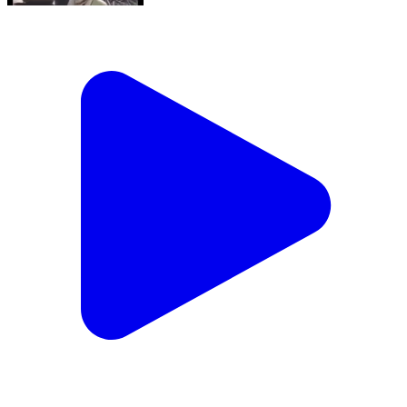
मधुबनी: मधुबनी प्रखंड क्षेत्र में लगी आग 100 घर जल कर हुई
राख
Madhubani, West Champaran | Apr 22, 2024