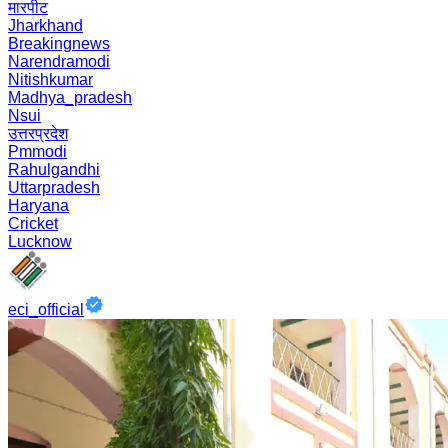
मारपीट
Jharkhand
Breakingnews
Narendramodi
Nitishkumar
Madhya_pradesh
Nsui
उत्तरप्रदेश
Pmmodi
Rahulgandhi
Uttarpradesh
Haryana
Cricket
Lucknow
eci_official