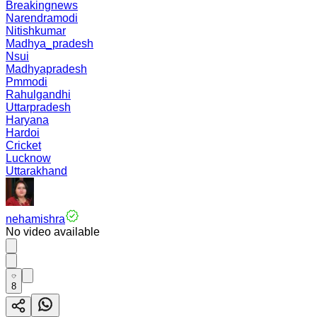
Breakingnews
Narendramodi
Nitishkumar
Madhya_pradesh
Nsui
Madhyapradesh
Pmmodi
Rahulgandhi
Uttarpradesh
Haryana
Hardoi
Cricket
Lucknow
Uttarakhand
nehamishra
No video available
8