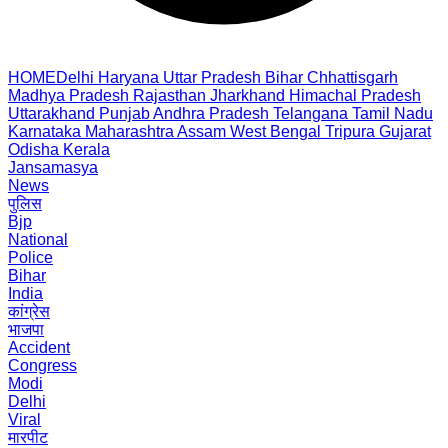
HOME
Delhi
Haryana
Uttar Pradesh
Bihar
Chhattisgarh
Madhya Pradesh
Rajasthan
Jharkhand
Himachal Pradesh
Uttarakhand
Punjab
Andhra Pradesh
Telangana
Tamil Nadu
Karnataka
Maharashtra
Assam
West Bengal
Tripura
Gujarat
Odisha
Kerala
Jansamasya
News
पुलिस
Bjp
National
Police
Bihar
India
कांग्रेस
भाजपा
Accident
Congress
Modi
Delhi
Viral
मारपीट