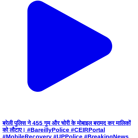
बरेली पुलिस ने 455 गुम और चोरी के मोबाइल बरामद कर मालिकों
को लौटाए। #BareillyPolice #CEIRPortal
#MobileRecovery #UPPolice #BreakingNews